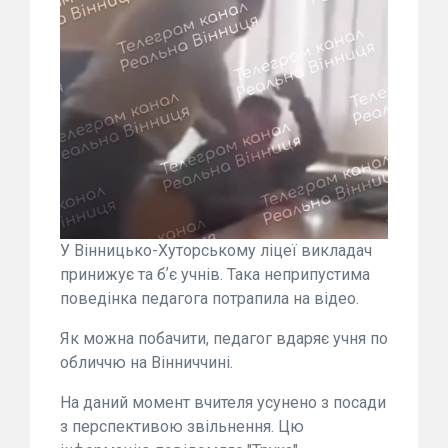
У Вінницько-Хуторському ліцеї викладач
принижує та бʼє учнів. Така неприпустима
поведінка педагога потрапила на відео.
Як можна побачити, педагог вдаряє учня по
обличчю на Вінниччині.
На даний момент вчителя усунено з посади
з перспективою звільнення. Цю