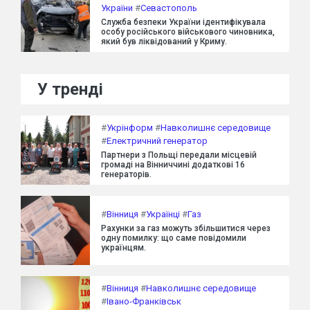
України
#
Севастополь
Служба безпеки України ідентифікувала
особу російського військового чиновника,
який був ліквідований у Криму.
У тренді
#
Укрінформ
#
Навколишнє середовище
#
Електричний генератор
Партнери з Польщі передали місцевій
громаді на Вінниччині додаткові 16
генераторів.
#
Вінниця
#
Українці
#
Газ
Рахунки за газ можуть збільшитися через
одну помилку: що саме повідомили
українцям.
#
Вінниця
#
Навколишнє середовище
#
Івано-Франківськ