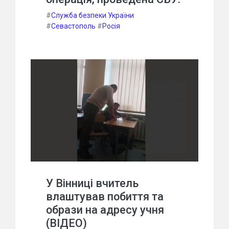
#
Служба безпеки України
#
Севастополь
#
Росія
У Вінниці вчитель
влаштував побиття та
образи на адресу учня
(ВІДЕО)