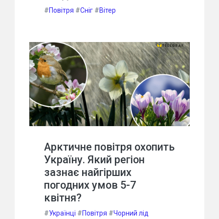
#
Повітря
#
Сніг
#
Вітер
Арктичне повітря охопить
Україну. Який регіон
зазнає найгірших
погодних умов 5-7
квітня?
#
Українці
#
Повітря
#
Чорний лід