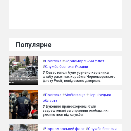
Популярне
#
Політика
#
Чорноморський флот
#
Служба безпеки України
У Севастополі було усунено керівника
штабу ракетних кораблів Чорноморського
флоту Росії, повідомляє джерело.
#
Політика
#
Мобілізація
#
Чернівецька
область
У Буковині правоохоронці були
заарештовані за сприяння особам, які
ухиляються від служби.
#
Чорноморський флот
#
Служба безпеки