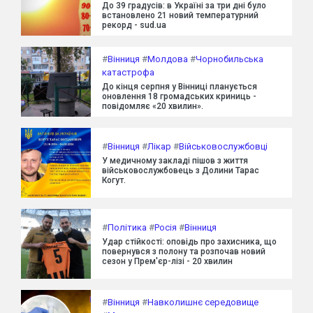
До 39 градусів: в Україні за три дні було
встановлено 21 новий температурний
рекорд - sud.ua
#
Вінниця
#
Молдова
#
Чорнобильська
катастрофа
До кінця серпня у Вінниці планується
оновлення 18 громадських криниць -
повідомляє «20 хвилин».
#
Вінниця
#
Лікар
#
Військовослужбовці
У медичному закладі пішов з життя
військовослужбовець з Долини Тарас
Когут.
#
Політика
#
Росія
#
Вінниця
Удар стійкості: оповідь про захисника, що
повернувся з полону та розпочав новий
сезон у Прем'єр-лізі - 20 хвилин
#
Вінниця
#
Навколишнє середовище