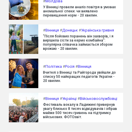
#
Молдова
У Вінниці провели аналіз повітря в умовах
аномальної спеки: чи виявлено
перевищення норм - 20 хвилин.
#
Вінниця
#
Донецьк
#
Українська гривня
"Після бойових поранень він захворів, і я
вирішила сісти за кермо комбайна":
популярна співачка займається збором
врожаю - 20 хвилин.
#
Політика
#
Росія
#
Вінниця
Вчителі з Вінниці та Райгорода увійшли до
списку 50 найкращих педагогів України -
20 хвилин.
#
Вінниця
#
Українці
#
Військовослужбовці
Фестиваль вокалу в Ладижині привернув
увагу близько 8 тисяч відвідувачів і зібрав
майже 500 тисяч гривень на підтримку
військових. ФОТОзвіт.