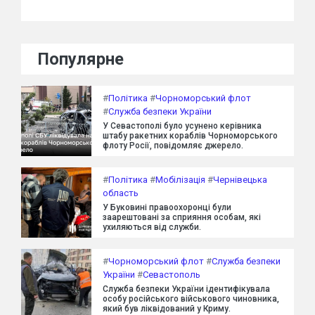
Популярне
#
Політика
#
Чорноморський флот
#
Служба безпеки України
У Севастополі було усунено керівника
штабу ракетних кораблів Чорноморського
флоту Росії, повідомляє джерело.
#
Політика
#
Мобілізація
#
Чернівецька
область
У Буковині правоохоронці були
заарештовані за сприяння особам, які
ухиляються від служби.
#
Чорноморський флот
#
Служба безпеки
України
#
Севастополь
Служба безпеки України ідентифікувала
особу російського військового чиновника,
який був ліквідований у Криму.