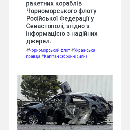
ракетних кораблів
Чорноморського флоту
Російської Федерації у
Севастополі, згідно з
інформацією з надійних
джерел.
#
Чорноморський флот
#
Українська
правда
#
Капітан (збройні сили)