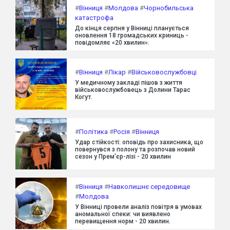
#
Вінниця
#
Молдова
#
Чорнобильська
катастрофа
До кінця серпня у Вінниці планується
оновлення 18 громадських криниць -
повідомляє «20 хвилин».
#
Вінниця
#
Лікар
#
Військовослужбовці
У медичному закладі пішов з життя
військовослужбовець з Долини Тарас
Когут.
#
Політика
#
Росія
#
Вінниця
Удар стійкості: оповідь про захисника, що
повернувся з полону та розпочав новий
сезон у Прем'єр-лізі - 20 хвилин
#
Вінниця
#
Навколишнє середовище
#
Молдова
У Вінниці провели аналіз повітря в умовах
аномальної спеки: чи виявлено
перевищення норм - 20 хвилин.