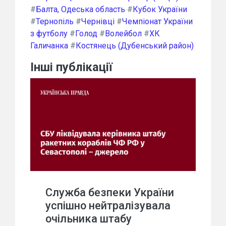
#
Балта, Одеська область
#
Кубок України
#
Тернопіль
#
Чернівці
#
Чемпіонат України
з футболу
#
Голод
#
Волейбол
#
ХК
Галичанка
#
Костянець (Дубенський район)
Інші публікації
Служба безпеки України
успішно нейтралізувала
очільника штабу