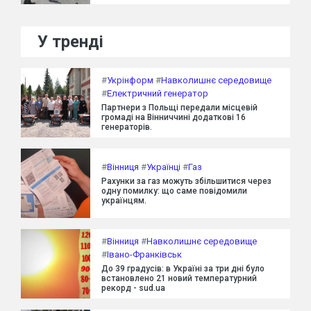
У тренді
#
Укрінформ
#
Навколишнє середовище
#
Електричний генератор
Партнери з Польщі передали місцевій
громаді на Вінниччині додаткові 16
генераторів.
#
Вінниця
#
Українці
#
Газ
Рахунки за газ можуть збільшитися через
одну помилку: що саме повідомили
українцям.
#
Вінниця
#
Навколишнє середовище
#
Івано-Франківськ
До 39 градусів: в Україні за три дні було
встановлено 21 новий температурний
рекорд - sud.ua