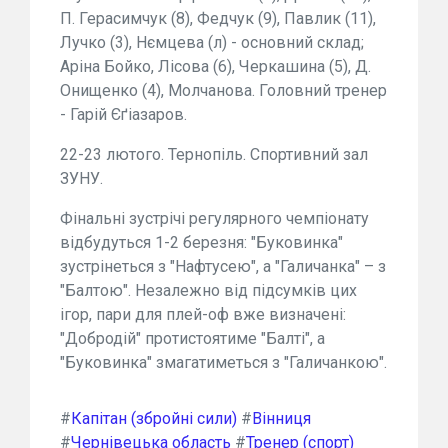
П. Герасимчук (8), Федчук (9), Павлик (11),
Лучко (3), Нємцева (л) - основний склад;
Аріна Бойко, Лісова (6), Черкашина (5), Д.
Онищенко (4), Молчанова. Головний тренер
- Гарій Єґіазаров.
22-23 лютого. Тернопіль. Спортивний зал
ЗУНУ.
Фінальні зустрічі регулярного чемпіонату
відбудуться 1-2 березня: "Буковинка"
зустрінеться з "Нафтусею", а "Галичанка" – з
"Балтою". Незалежно від підсумків цих
ігор, пари для плей-оф вже визначені:
"Добродій" протистоятиме "Балті", а
"Буковинка" змагатиметься з "Галичанкою".
#
Капітан (збройні сили)
#
Вінниця
#
Чернівецька область
#
Тренер (спорт)