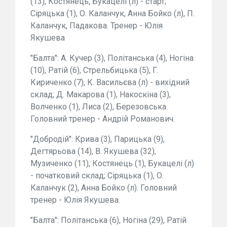
(13), Костянець, Букацелі (л) - старт;
Сіряцька (1), О. Каланчук, Анна Бойко (л), П.
Каланчук, Падакова. Тренер - Юлія
Якушева
"Балта": А. Кучер (3), Політанська (4), Ногіна
(10), Ратій (6), Стрельбицька (5), Г.
Кириченко (7), К. Васильєва (л) - вихідний
склад; Д. Макарова (1), Накоскіна (3),
Волченко (1), Лиса (2), Березовська.
Головний тренер - Андрій Романович.
"Добродій": Крива (3), Парицька (9),
Дегтярьова (14), В. Якушева (32),
Музиченко (11), Костянець (1), Букацелі (л)
- початковий склад; Сіряцька (1), О.
Каланчук (2), Анна Бойко (л). Головний
тренер - Юлія Якушева.
"Балта": Політанська (6), Ногіна (29), Ратій