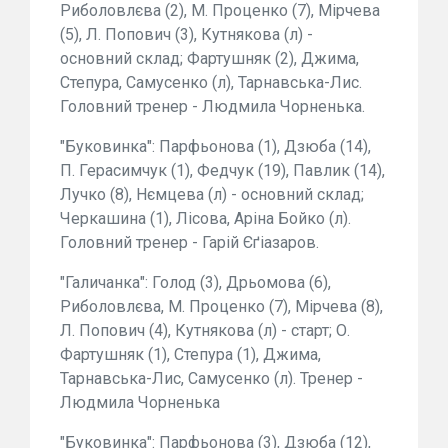
Риболовлєва (2), М. Проценко (7), Мірчева
(5), Л. Попович (3), Кутнякова (л) -
основний склад; Фартушняк (2), Джима,
Степура, Самусенко (л), Тарнавська-Лис.
Головний тренер - Людмила Чорненька.
"Буковинка": Парфьонова (1), Дзюба (14),
П. Герасимчук (1), Федчук (19), Павлик (14),
Лучко (8), Нємцева (л) - основний склад;
Черкашина (1), Лісова, Аріна Бойко (л).
Головний тренер - Гарій Єґіазаров.
"Галичанка": Голод (3), Дрьомова (6),
Риболовлєва, М. Проценко (7), Мірчева (8),
Л. Попович (4), Кутнякова (л) - старт; О.
Фартушняк (1), Степура (1), Джима,
Тарнавська-Лис, Самусенко (л). Тренер -
Людмила Чорненька
"Буковинка": Парфьонова (3), Дзюба (12),