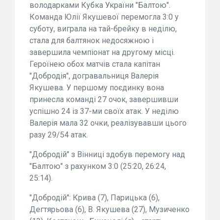
володарками Кубка України "Балтою".
Команда Юлії Якушевої перемогла 3:0 у
суботу, виграла на тай-брейку в неділю,
стала для балтянок недосяжною і
завершила чемпіонат на другому місці.
Героїнею обох матчів стала капітан
"Добродія", догравальниця Валерія
Якушева. У першому поєдинку вона
принесла команді 27 очок, завершивши
успішно 24 із 37-ми своїх атак. У неділю
Валерія мала 32 очки, реалізувавши цього
разу 29/54 атак.
"Добродій" з Вінниці здобув перемогу над
"Балтою" з рахунком 3:0 (25:20, 26:24,
25:14).
"Добродій": Крива (7), Парицька (6),
Дегтярьова (6), В. Якушева (27), Музиченко