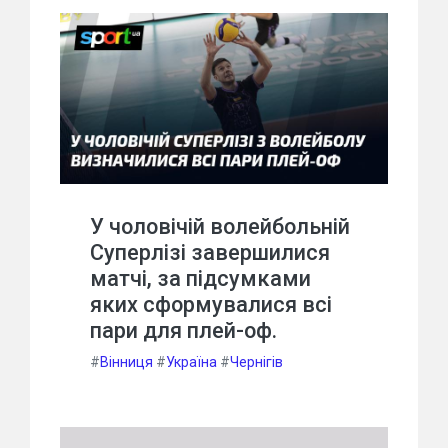
У чоловічій волейбольній
Суперлізі завершилися
матчі, за підсумками
яких сформувалися всі
пари для плей-оф.
#
Вінниця
#
Україна
#
Чернігів