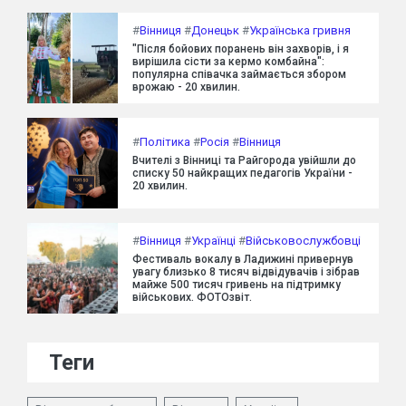
#
Вінниця
#
Донецьк
#
Українська гривня
"Після бойових поранень він захворів, і я
вирішила сісти за кермо комбайна":
популярна співачка займається збором
врожаю - 20 хвилин.
#
Політика
#
Росія
#
Вінниця
Вчителі з Вінниці та Райгорода увійшли до
списку 50 найкращих педагогів України -
20 хвилин.
#
Вінниця
#
Українці
#
Військовослужбовці
Фестиваль вокалу в Ладижині привернув
увагу близько 8 тисяч відвідувачів і зібрав
майже 500 тисяч гривень на підтримку
військових. ФОТОзвіт.
Теги