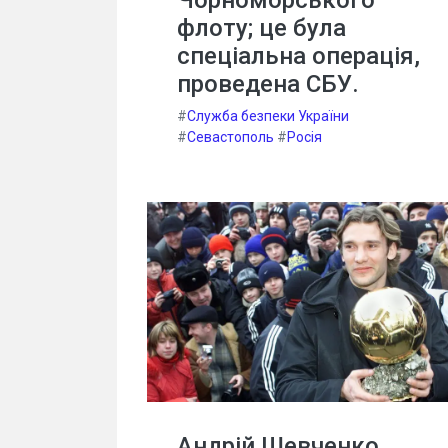
флоту; це була
спеціальна операція,
проведена СБУ.
#
Служба безпеки України
#
Севастополь
#
Росія
Андрій Шевченко