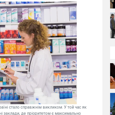
раїні стало справжнім викликом. У той час як
і заклади, де пріоритетом є максимально