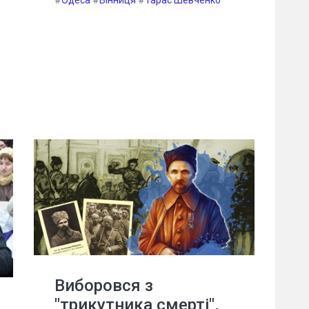
Виборовся з
"трикутника смерті",