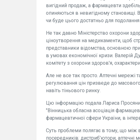
вигідний продаж, а фармацевти здебіл
опиняються в невигідному становищі. Вл
чи буде цього достатньо для подоланн
Не так давно Міністерство охорони здор
ціноутворення на медикаменти, щоб стр
представники відомства, основною при
в умовах економічної кризи. Валерій Д
комітету з охорони здоров'я, охарактери
Але не все так просто. Аптечні мережі 
регулювання цін призведе до масового з
навіть тіньового ринку.
Цю інформацію подала Лариса Просяник,
"Вінницька обласна асоціація фармацев
фармацевтичної сфери України, в інтер
Суть проблеми полягає в тому, що між 
посередників: дистриб'ютори, аптечні м