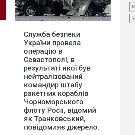
М
У
Служба безпеки
України провела
операцію в
Севастополі, в
результаті якої був
нейтралізований
командир штабу
ракетних кораблів
Чорноморського
флоту Росії, відомий
як Транковський,
повідомляє джерело.