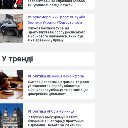
заарештовані за сприяння особам,
які ухиляються від служби.
#
Чорноморський флот
#
Служба
безпеки України
#
Севастополь
Служба безпеки України
ідентифікувала особу російського
військового чиновника, який був
ліквідований у Криму.
У тренді
#
Політика
#
Вінниця
#
Укрінформ
Жителя Запоріжжя отримав 15 років
ув'язнення за спробу вбивства
військовослужбовця та організацію
диверсійної діяльності.
#
Політика
#
Росія
#
Вінниця
Історичну арку храму Святого
Флоріана в Шаргороді практично
відновили - всього за 20 хвилин.