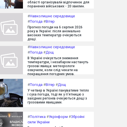
області організували відпочинок для
поранених військових - 20 хвилин.
#
Навколишнє середовище
#
Погода
#
Вітер
Прогноз погоди на 6 серпня 2026
року в Україні: після аномально
високих температур очікуються
дощі.
#
Навколишнє середовище
#
Погода
#
Дощ
В Україні очікується зниження
температури, і незабаром настануть
грозові явища: метеорологи
озвучили, коли слід чекати на
покращення погодних умов.
#
Погода
#
Вітер
#
Дощ
У четвер в Україні пануватиме тепло
і суха погода, тоді як у п'ятницю з
західних регіонів очікуються дощі з
грозовими явищами.
#
Політика
#
Укрінформ
#
Збройні
сили України