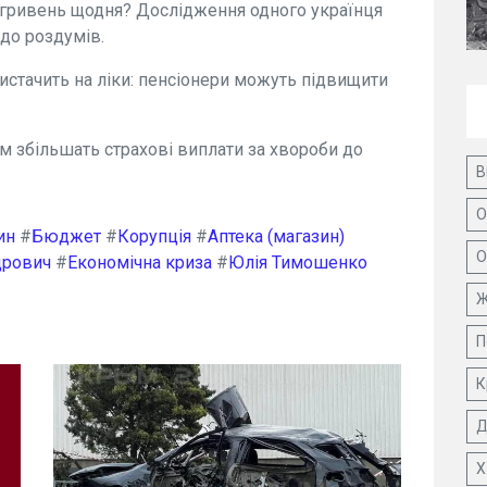
7 гривень щодня? Дослідження одного українця
 до роздумів.
вистачить на ліки: пенсіонери можуть підвищити
ям збільшать страхові виплати за хвороби до
В
О
ин
#
Бюджет
#
Корупція
#
Аптека (магазин)
О
дрович
#
Економічна криза
#
Юлія Тимошенко
Ж
П
К
Д
Х