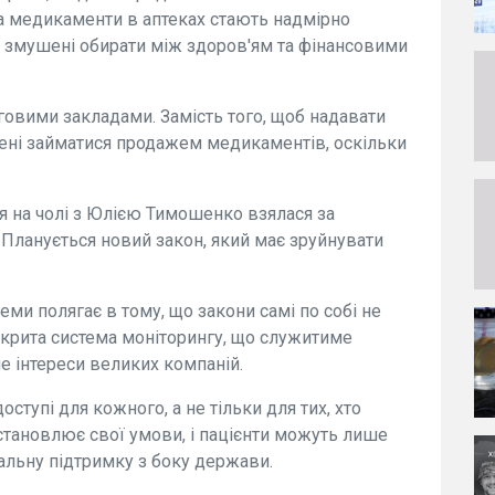
 на медикаменти в аптеках стають надмірно
в, змушені обирати між здоров'ям та фінансовими
рговими закладами. Замість того, щоб надавати
ені займатися продажем медикаментів, оскільки
я на чолі з Юлією Тимошенко взялася за
Планується новий закон, який має зруйнувати
еми полягає в тому, що закони самі по собі не
ідкрита система моніторингу, що служитиме
ме інтереси великих компаній.
ступі для кожного, а не тільки для тих, хто
встановлює свої умови, і пацієнти можуть лише
альну підтримку з боку держави.