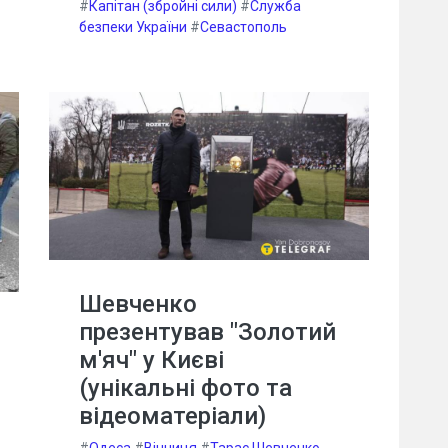
#
Капітан (збройні сили)
#
Служба
безпеки України
#
Севастополь
Шевченко
презентував "Золотий
м'яч" у Києві
(унікальні фото та
відеоматеріали)
#
Одеса
#
Вінниця
#
Тарас Шевченко