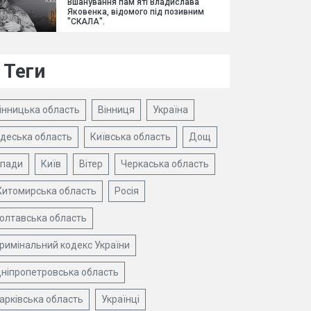
Вшанування пам'яті Владислава
Яковенка, відомого під позивним
"СКАЛА".
Теги
інницька область
Вінниця
Україна
деська область
Київська область
Дощ
пади
Київ
Вітер
Черкаська область
итомирська область
Росія
олтавська область
римінальний кодекс України
ніпропетровська область
арківська область
Українці