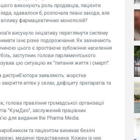
ьшого виконують роль продавців, пацієнти
ада, здавалося б, розпочала певні заходи, але
я впливу фармацевтичних монополій?
ов'я висунуло ініціативу переглянути систему
имати їхнє різке подорожчання. Як зазначають
чиною цього є зростаюче зубожіння населення
убіль, заступник голови парламентського
зував цю ситуацію як "питання життя і смерті".
та дистриб'ютори заявляють: жорстке
акриття аптек у селах, дефіциту препаратів та
 голова правління громадської організації
тів "КумДео", заслужений працівник
в'ю для видання the Pharma Media.
виробником та пацієнтом виникає безліч
ережі, медичні представники. Кожен із них