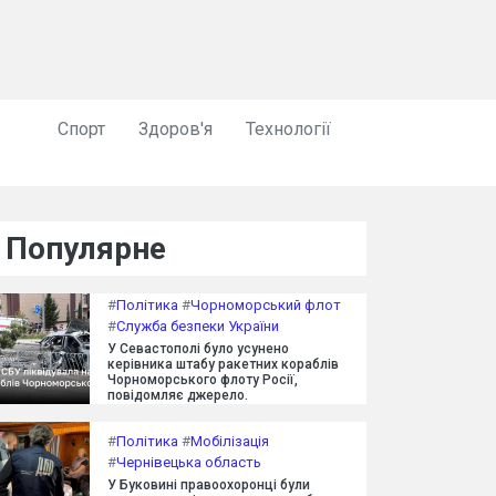
Спорт
Здоров'я
Технології
Популярне
#
Політика
#
Чорноморський флот
#
Служба безпеки України
У Севастополі було усунено
керівника штабу ракетних кораблів
Чорноморського флоту Росії,
повідомляє джерело.
#
Політика
#
Мобілізація
#
Чернівецька область
У Буковині правоохоронці були