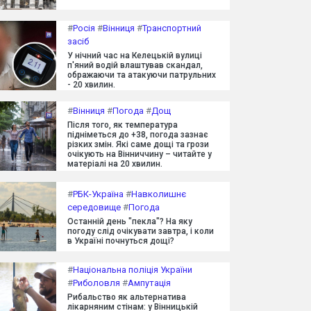
#
Росія
#
Вінниця
#
Транспортний
засіб
У нічний час на Келецькій вулиці
п'яний водій влаштував скандал,
ображаючи та атакуючи патрульних
- 20 хвилин.
#
Вінниця
#
Погода
#
Дощ
Після того, як температура
підніметься до +38, погода зазнає
різких змін. Які саме дощі та грози
очікують на Вінниччину – читайте у
матеріалі на 20 хвилин.
#
РБК-Україна
#
Навколишнє
середовище
#
Погода
Останній день "пекла"? На яку
погоду слід очікувати завтра, і коли
в Україні почнуться дощі?
#
Національна поліція України
#
Риболовля
#
Ампутація
Рибальство як альтернатива
лікарняним стінам: у Вінницькій