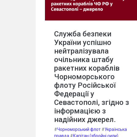
Служба безпеки
України успішно
нейтралізувала
очільника штабу
ракетних кораблів
Чорноморського
флоту Російської
Федерації у
Севастополі, згідно з
інформацією з
надійних джерел.
#
Чорноморський флот
#
Українська
правда
#
Капітан (збройні сили)