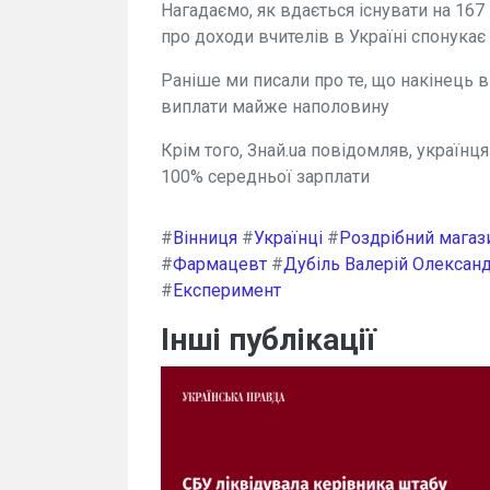
Нагадаємо, як вдається існувати на 16
про доходи вчителів в Україні спонукає
Раніше ми писали про те, що накінець 
виплати майже наполовину
Крім того, Знай.ua повідомляв, українц
100% середньої зарплати
#
Вінниця
#
Українці
#
Роздрібний магаз
#
Фармацевт
#
Дубіль Валерій Олексан
#
Експеримент
Інші публікації