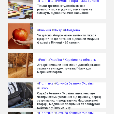
#
Політика
#
Ремонт
#
Українська гривня
Тільки третина студентів зможе
розміститися в укритті, тому ліцеї не
зможуть відновити очне навчання.
#
Вінниця
#
Лікар
#
Молдова
Чи дійсно яблуко може замінити лікаря
щодня? На це питання відповіли медичні
фахівці з Вінниці - 20 хвилин.
#
Росія
#
Україна
#
Харківська область
Аграрії виявили нові місця для зберігання
зерна на випадок тривалої блокади
морських портів.
#
Політика
#
Служба безпеки України
#
Лікар
Служба безпеки України: виявлено ще
чотири схеми ухилення від призову, серед
затриманих - представник Національної
гвардії, медичний працівник та завідувач
кафедри університету.
#
Політика
#
Служба безпеки України