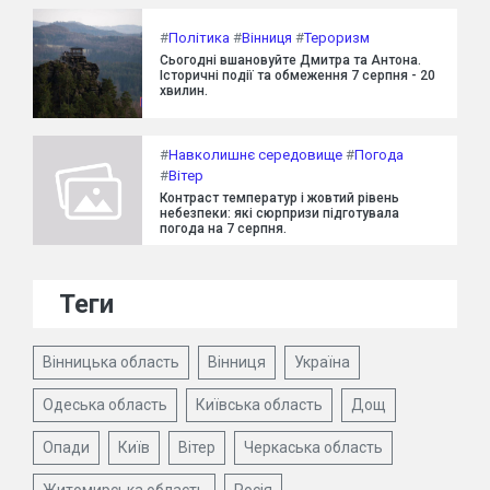
#
Політика
#
Вінниця
#
Тероризм
Сьогодні вшановуйте Дмитра та Антона.
Історичні події та обмеження 7 серпня - 20
хвилин.
#
Навколишнє середовище
#
Погода
#
Вітер
Контраст температур і жовтий рівень
небезпеки: які сюрпризи підготувала
погода на 7 серпня.
Теги
Вінницька область
Вінниця
Україна
Одеська область
Київська область
Дощ
Опади
Київ
Вітер
Черкаська область
Житомирська область
Росія