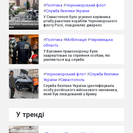
#
Політика
#
Чорноморський флот
#
Служба безпеки України
У Севастополі було усунено керівника
штабу ракетних кораблів Чорноморського
флоту Росії, повідомляє джерело.
#
Політика
#
Мобілізація
#
Чернівецька
область
У Буковині правоохоронці були
заарештовані за сприяння особам, які
ухиляються від служби.
#
Чорноморський флот
#
Служба безпеки
України
#
Севастополь
Служба безпеки України ідентифікувала
особу російського військового чиновника,
який був ліквідований у Криму.
У тренді