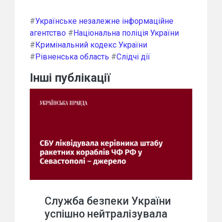
#
Українське незалежне інформаційне
агентство
#
Національна поліція України
#
Кримінальний кодекс України
#
Рівненська область
#
Слідчі дії
Інші публікації
Служба безпеки України
успішно нейтралізувала