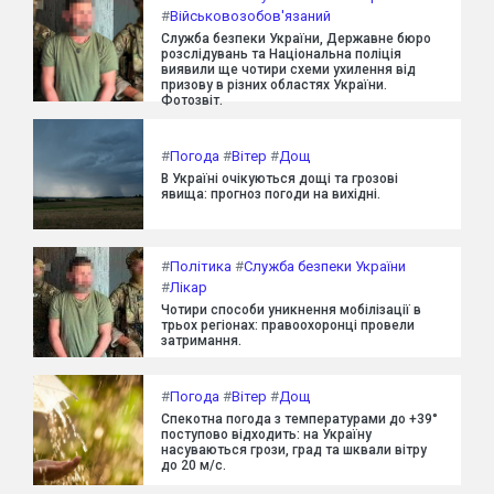
#
Військовозобов'язаний
Служба безпеки України, Державне бюро
розслідувань та Національна поліція
виявили ще чотири схеми ухилення від
призову в різних областях України.
Фотозвіт.
#
Погода
#
Вітер
#
Дощ
В Україні очікуються дощі та грозові
явища: прогноз погоди на вихідні.
#
Політика
#
Служба безпеки України
#
Лікар
Чотири способи уникнення мобілізації в
трьох регіонах: правоохоронці провели
затримання.
#
Погода
#
Вітер
#
Дощ
Спекотна погода з температурами до +39°
поступово відходить: на Україну
насуваються грози, град та шквали вітру
до 20 м/с.