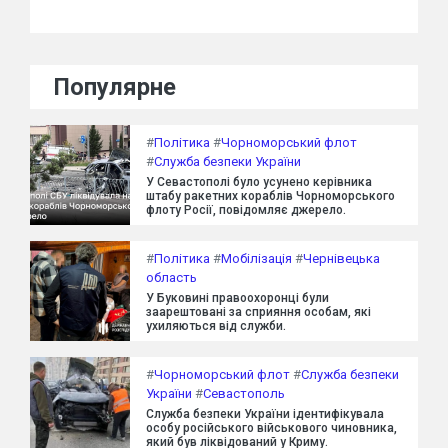
Популярне
#
Політика
#
Чорноморський флот
#
Служба безпеки України
У Севастополі було усунено керівника
штабу ракетних кораблів Чорноморського
флоту Росії, повідомляє джерело.
#
Політика
#
Мобілізація
#
Чернівецька
область
У Буковині правоохоронці були
заарештовані за сприяння особам, які
ухиляються від служби.
#
Чорноморський флот
#
Служба безпеки
України
#
Севастополь
Служба безпеки України ідентифікувала
особу російського військового чиновника,
який був ліквідований у Криму.