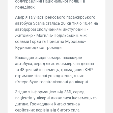
облуправлінні Національної поліції в
понеділок.
Аварія за участі рейсового пасажирського
автобуса Scania сталась 20 квітня о 10.44 на
автодорозі сполученням Виступовичі -
Житомир - Могилів-Подільський, між
селами Горай та Привітне Муровано-
Куриловецької громади.
Внаслідок аварії семеро пасажирів
автобуса, серед яких восьмирічна дитина
та 48-річний іноземець, громадянин КНР,
отримали тілесні ушкодження, з них
п'ятеро були госпіталізовані до лікарні.
Згідно з інформацією від ЗМІ, серед
пацієнтів у лікарні виявилися іноземець та
дитина. Громадянин Китаю зазнав
серйозних порізів від битого скла.