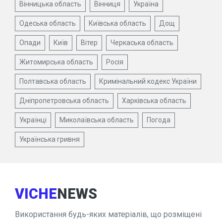
Вінницька область
Вінниця
Україна
Одеська область
Київська область
Дощ
Опади
Київ
Вітер
Черкаська область
Житомирська область
Росія
Полтавська область
Кримінальний кодекс України
Дніпропетровська область
Харківська область
Українці
Миколаївська область
Погода
Українська гривня
VICHE
NEWS
Використання будь-яких матеріалів, що розміщені