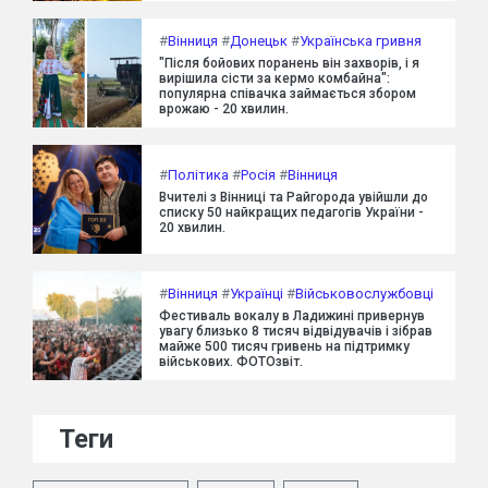
#
Вінниця
#
Донецьк
#
Українська гривня
"Після бойових поранень він захворів, і я
вирішила сісти за кермо комбайна":
популярна співачка займається збором
врожаю - 20 хвилин.
#
Політика
#
Росія
#
Вінниця
Вчителі з Вінниці та Райгорода увійшли до
списку 50 найкращих педагогів України -
20 хвилин.
#
Вінниця
#
Українці
#
Військовослужбовці
Фестиваль вокалу в Ладижині привернув
увагу близько 8 тисяч відвідувачів і зібрав
майже 500 тисяч гривень на підтримку
військових. ФОТОзвіт.
Теги