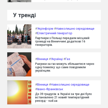
У тренді
#
Укрінформ
#
Навколишнє середовище
#
Електричний генератор
Партнери з Польщі передали місцевій
громаді на Вінниччині додаткові 16
генераторів.
#
Вінниця
#
Українці
#
Газ
Рахунки за газ можуть збільшитися через
одну помилку: що саме повідомили
українцям.
#
Вінниця
#
Навколишнє середовище
#
Івано-Франківськ
До 39 градусів: в Україні за три дні було
встановлено 21 новий температурний
рекорд - sud.ua