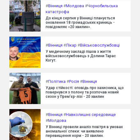
#
Вінниця
#
Молдова
#
Чорнобильська
катастрофа
До кінця серпня у Вінниці планується
оновлення 18 громадських криниць -
повідомляє «20 хвилин».
#
Вінниця
#
Лікар
#
Військовослужбовці
У медичному закладі пішов з життя
військовослужбовець з Долини Тарас
Когут.
#
Політика
#
Росія
#
Вінниця
Удар стійкості: оповідь про захисника, що
повернувся з полону та розпочав новий
сезон у Прем'єр-лізі - 20 хвилин
#
Вінниця
#
Навколишнє середовище
#
Молдова
У Вінниці провели аналіз повітря в умовах
аномальної спеки: чи виявлено
перевищення норм - 20 хвилин.