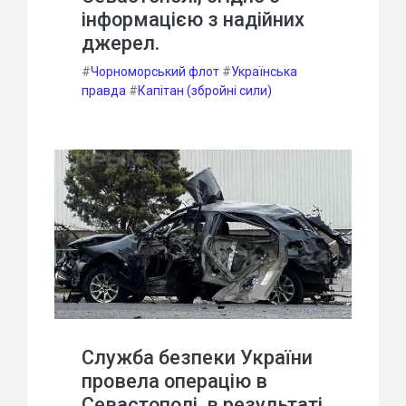
інформацією з надійних
джерел.
#
Чорноморський флот
#
Українська
правда
#
Капітан (збройні сили)
Служба безпеки України
провела операцію в
Севастополі, в результаті