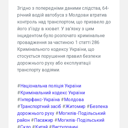
Згідно з попередніми даними слідства, 64-
річний водій автобуса з Молдови втратив
контроль над транспортом, що призвело до
його з'їзду в кювет. У зв'язку з цим
інцидентом було розпочато кримінальне
провадження за частиною 1 статті 286
Кримінального кодексу України, що
стосується порушення правил безпеки
дорожнього руху або експлуатації
транспорту водіями.
#
Національна поліція України
#
Кримінальний кодекс України
#
Інтерфакс-Україна
#
Молдова
#
Транспортний засіб
#
Житомир
#
Безпека
дорожнього руху
#
Могилів-Подільський
район
#
Пасажир
#
Могилів-Подільський
#
Скло
#
Китай
#
Виступовичі