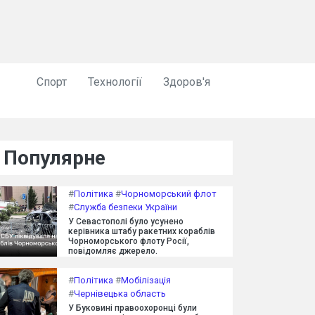
Спорт
Технології
Здоров'я
Популярне
#
Політика
#
Чорноморський флот
#
Служба безпеки України
У Севастополі було усунено
керівника штабу ракетних кораблів
Чорноморського флоту Росії,
повідомляє джерело.
#
Політика
#
Мобілізація
#
Чернівецька область
У Буковині правоохоронці були