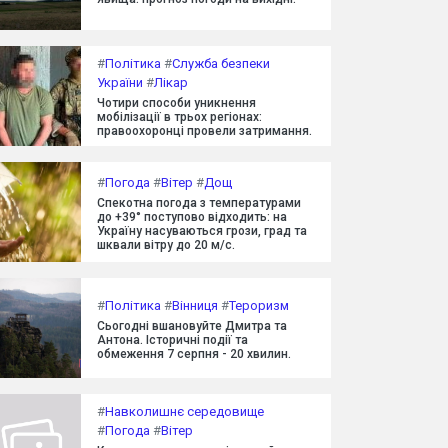
#
Політика
#
Служба безпеки
України
#
Лікар
Чотири способи уникнення
мобілізації в трьох регіонах:
правоохоронці провели затримання.
#
Погода
#
Вітер
#
Дощ
Спекотна погода з температурами
до +39° поступово відходить: на
Україну насуваються грози, град та
шквали вітру до 20 м/с.
#
Політика
#
Вінниця
#
Тероризм
Сьогодні вшановуйте Дмитра та
Антона. Історичні події та
обмеження 7 серпня - 20 хвилин.
#
Навколишнє середовище
#
Погода
#
Вітер