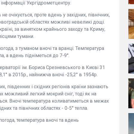
і інформації Укргідрометцентру.
не очікується, проте вдень у західних, північних,
ровоградській областях можливі невеликі дощі.
країні, за винятком крайнього заходу та Криму,
місцями тумани.
погода, з туманом вночі та вранці. Температура
а, а вдень підніметься до 7-9°.
ерваторії ім. Бориса Срезневського в Києві 31
1° в 2015р., найнижча вночі -25,2° в 1954р.
их, південних і східних регіонів країни зазнають
ах можливий легкий мокрий сніг, тоді як на
ться. Вночі температура коливатиметься в межах
хідних та північних областях - 0-5° тепла.
погода, температура вночі та вдень