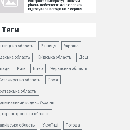
Контраст температур і жовтий
рівень небезпеки: які сюрпризи
підготувала погода на 7 серпня.
Теги
інницька область
Вінниця
Україна
деська область
Київська область
Дощ
пади
Київ
Вітер
Черкаська область
итомирська область
Росія
олтавська область
римінальний кодекс України
ніпропетровська область
арківська область
Українці
Погода