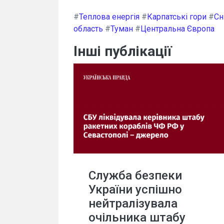
#
Теплова енергія
#
Карпатські гори
#
Сн
область
#
Туман
#
Центральна Європа
Інші публікації
Служба безпеки
України успішно
нейтралізувала
очільника штабу