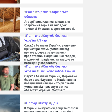
#
Росія
#
Україна
#
Харківська
область
Аграрії виявили нові місця для
зберігання зерна на випадок
тривалої блокади морських портів.
#
Політика
#
Служба безпеки
України
#
Лікар
Служба безпеки України: виявлено
ще чотири схеми ухилення від
призову, серед затриманих -
представник Національної гвардії,
медичний працівник та завідувач
кафедри університету.
#
Політика
#
Служба безпеки
України
#
Військовозобов'язаний
Служба безпеки України, Державне
бюро розслідувань та Національна
поліція виявили ще чотири схеми
ухилення від призову в різних
областях України. Фотозвіт.
#
Погода
#
Вітер
#
Дощ
В Україні очікуються дощі та грозові
явища: прогноз погоди на вихідні.