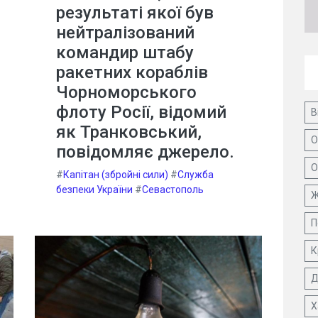
результаті якої був
нейтралізований
командир штабу
ракетних кораблів
Чорноморського
флоту Росії, відомий
В
як Транковський,
О
повідомляє джерело.
О
#
Капітан (збройні сили)
#
Служба
безпеки України
#
Севастополь
Ж
П
К
Д
Х