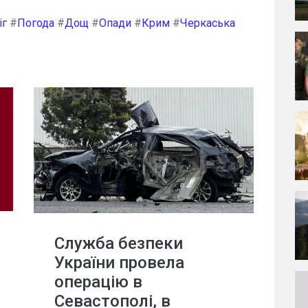
іг
#
Погода
#
Дощ
#
Опади
#
Крим
#
Черкаська
Служба безпеки
України провела
операцію в
Севастополі, в