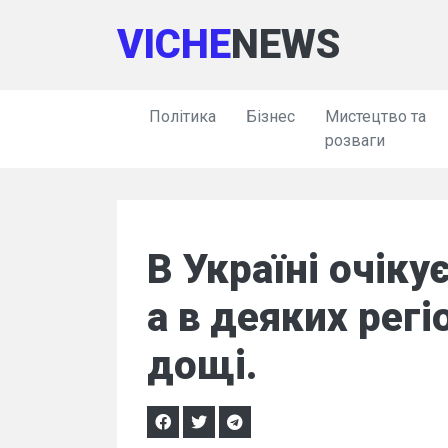
VICHE
NEWS
Політика
Бізнес
Мистецтво та
розваги
В Україні очіку
а в деяких рег
дощі.