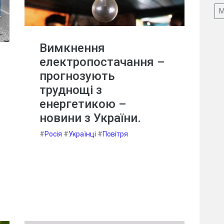
М
Вимкнення
електропостачання –
прогнозують
труднощі з
енергетикою –
новини з України.
#
Росія
#
Українці
#
Повітря