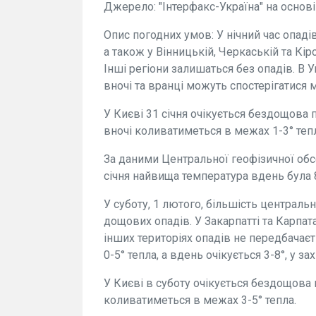
Джерело: "Інтерфакс-Україна" на основ
Опис погодних умов: У нічний час опадів 
а також у Вінницькій, Черкаській та Кі
Інші регіони залишаться без опадів. В У
вночі та вранці можуть спостерігатися 
У Києві 31 січня очікується бездощова 
вночі коливатиметься в межах 1-3° тепл
За даними Центральної геофізичної обс
січня найвища температура вдень була 8,
У суботу, 1 лютого, більшість центральн
дощових опадів. У Закарпатті та Карпат
інших територіях опадів не передбачає
0-5° тепла, а вдень очікується 3-8°, у за
У Києві в суботу очікується бездощова 
коливатиметься в межах 3-5° тепла.