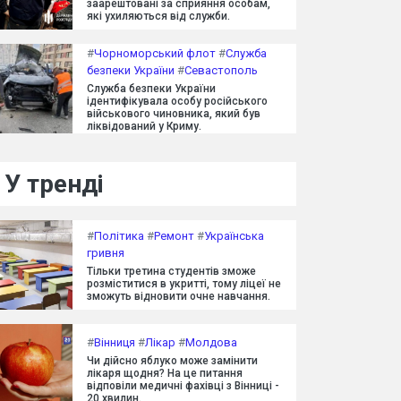
заарештовані за сприяння особам,
які ухиляються від служби.
#
Чорноморський флот
#
Служба
безпеки України
#
Севастополь
Служба безпеки України
ідентифікувала особу російського
військового чиновника, який був
ліквідований у Криму.
У тренді
#
Політика
#
Ремонт
#
Українська
гривня
Тільки третина студентів зможе
розміститися в укритті, тому ліцеї не
зможуть відновити очне навчання.
#
Вінниця
#
Лікар
#
Молдова
Чи дійсно яблуко може замінити
лікаря щодня? На це питання
відповіли медичні фахівці з Вінниці -
20 хвилин.