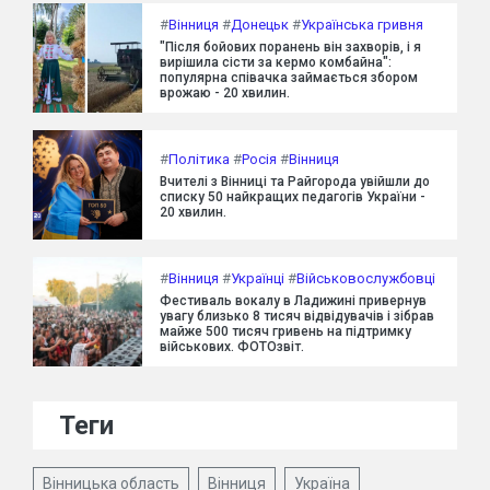
#
Вінниця
#
Донецьк
#
Українська гривня
"Після бойових поранень він захворів, і я
вирішила сісти за кермо комбайна":
популярна співачка займається збором
врожаю - 20 хвилин.
#
Політика
#
Росія
#
Вінниця
Вчителі з Вінниці та Райгорода увійшли до
списку 50 найкращих педагогів України -
20 хвилин.
#
Вінниця
#
Українці
#
Військовослужбовці
Фестиваль вокалу в Ладижині привернув
увагу близько 8 тисяч відвідувачів і зібрав
майже 500 тисяч гривень на підтримку
військових. ФОТОзвіт.
Теги
Вінницька область
Вінниця
Україна