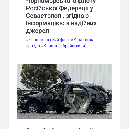
Чорноморського флоту
Російської Федерації у
Севастополі, згідно з
інформацією з надійних
джерел.
#
Чорноморський флот
#
Українська
правда
#
Капітан (збройні сили)