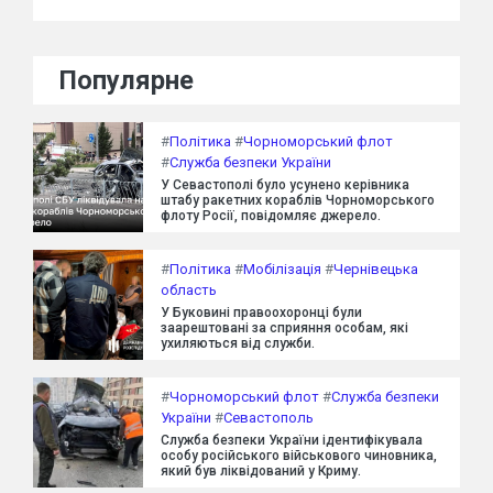
Популярне
#
Політика
#
Чорноморський флот
#
Служба безпеки України
У Севастополі було усунено керівника
штабу ракетних кораблів Чорноморського
флоту Росії, повідомляє джерело.
#
Політика
#
Мобілізація
#
Чернівецька
область
У Буковині правоохоронці були
заарештовані за сприяння особам, які
ухиляються від служби.
#
Чорноморський флот
#
Служба безпеки
України
#
Севастополь
Служба безпеки України ідентифікувала
особу російського військового чиновника,
який був ліквідований у Криму.