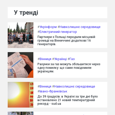
У тренді
#
Укрінформ
#
Навколишнє середовище
#
Електричний генератор
Партнери з Польщі передали місцевій
громаді на Вінниччині додаткові 16
генераторів.
#
Вінниця
#
Українці
#
Газ
Рахунки за газ можуть збільшитися через
одну помилку: що саме повідомили
українцям.
#
Вінниця
#
Навколишнє середовище
#
Івано-Франківськ
До 39 градусів: в Україні за три дні було
встановлено 21 новий температурний
рекорд - sud.ua