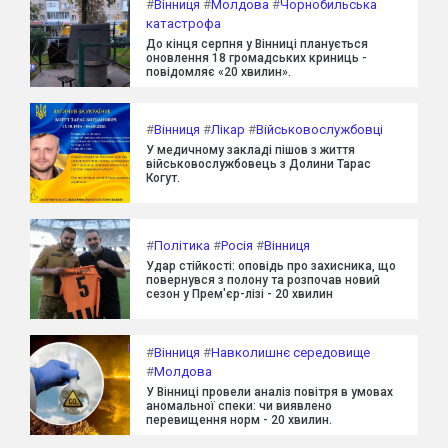
#
Вінниця
#
Молдова
#
Чорнобильська
катастрофа
До кінця серпня у Вінниці планується
оновлення 18 громадських криниць -
повідомляє «20 хвилин».
#
Вінниця
#
Лікар
#
Військовослужбовці
У медичному закладі пішов з життя
військовослужбовець з Долини Тарас
Когут.
#
Політика
#
Росія
#
Вінниця
Удар стійкості: оповідь про захисника, що
повернувся з полону та розпочав новий
сезон у Прем'єр-лізі - 20 хвилин
#
Вінниця
#
Навколишнє середовище
#
Молдова
У Вінниці провели аналіз повітря в умовах
аномальної спеки: чи виявлено
перевищення норм - 20 хвилин.