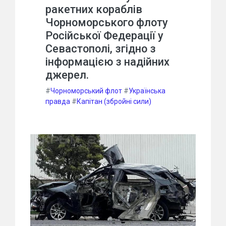
ракетних кораблів
Чорноморського флоту
Російської Федерації у
Севастополі, згідно з
інформацією з надійних
джерел.
#
Чорноморський флот
#
Українська
правда
#
Капітан (збройні сили)