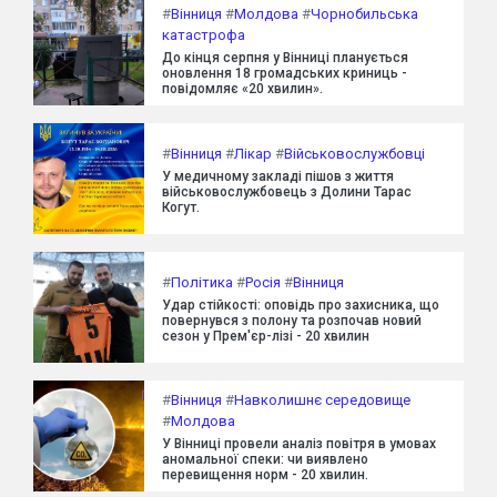
#
Вінниця
#
Молдова
#
Чорнобильська
катастрофа
До кінця серпня у Вінниці планується
оновлення 18 громадських криниць -
повідомляє «20 хвилин».
#
Вінниця
#
Лікар
#
Військовослужбовці
У медичному закладі пішов з життя
військовослужбовець з Долини Тарас
Когут.
#
Політика
#
Росія
#
Вінниця
Удар стійкості: оповідь про захисника, що
повернувся з полону та розпочав новий
сезон у Прем'єр-лізі - 20 хвилин
#
Вінниця
#
Навколишнє середовище
#
Молдова
У Вінниці провели аналіз повітря в умовах
аномальної спеки: чи виявлено
перевищення норм - 20 хвилин.