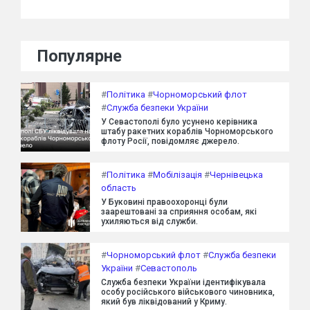
Популярне
#
Політика
#
Чорноморський флот
#
Служба безпеки України
У Севастополі було усунено керівника
штабу ракетних кораблів Чорноморського
флоту Росії, повідомляє джерело.
#
Політика
#
Мобілізація
#
Чернівецька
область
У Буковині правоохоронці були
заарештовані за сприяння особам, які
ухиляються від служби.
#
Чорноморський флот
#
Служба безпеки
України
#
Севастополь
Служба безпеки України ідентифікувала
особу російського військового чиновника,
який був ліквідований у Криму.