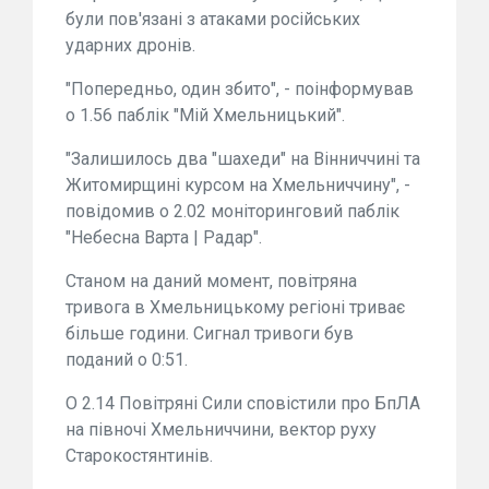
були пов'язані з атаками російських
ударних дронів.
"Попередньо, один збито", - поінформував
о 1.56 паблік "Мій Хмельницький".
"Залишилось два "шахеди" на Вінниччині та
Житомирщині курсом на Хмельниччину", -
повідомив о 2.02 моніторинговий паблік
"Небесна Варта | Радар".
Станом на даний момент, повітряна
тривога в Хмельницькому регіоні триває
більше години. Сигнал тривоги був
поданий о 0:51.
О 2.14 Повітряні Сили сповістили про БпЛА
на півночі Хмельниччини, вектор руху
Старокостянтинів.