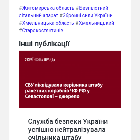
#
Житомирська область
#
Безпілотний
літальний апарат
#
Збройні сили України
#
Хмельницька область
#
Хмельницький
#
Старокостянтинів
Інші публікації
Служба безпеки України
успішно нейтралізувала
очільника штабу