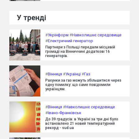
У тренді
#
Укрінформ
#
Навколишнє середовище
#
Електричний генератор
Партнери з Польщі передали місцевій
громаді на Вінниччині додаткові 16
генераторів.
#
Вінниця
#
Українці
#
Газ
Рахунки за газ можуть збільшитися через
одну помилку: що саме повідомили
українцям.
#
Вінниця
#
Навколишнє середовище
#
Івано-Франківськ
До 39 градусів: в Україні за три дні було
встановлено 21 новий температурний
рекорд - sud.ua