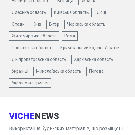
Вінницька область
Вінниця
Україна
Одеська область
Київська область
Дощ
Опади
Київ
Вітер
Черкаська область
Житомирська область
Росія
Полтавська область
Кримінальний кодекс України
Дніпропетровська область
Харківська область
Українці
Миколаївська область
Погода
Українська гривня
VICHE
NEWS
Використання будь-яких матеріалів, що розміщені