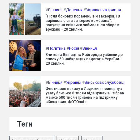
#
Вінниця
#
Донецьк
#
Українська гривня
"Після бойових поранень він захворів, і я
вирішила сісти за кермо комбайна":
популярна співачка займається збором
врожаю - 20 хвилин.
#
Політика
#
Росія
#
Вінниця
Вчителі з Вінниці та Райгорода увійшли до
списку 50 найкращих педагогів України -
20 хвилин.
#
Вінниця
#
Українці
#
Військовослужбовці
Фестиваль вокалу в Ладижині привернув
увагу близько 8 тисяч відвідувачів і зібрав
майже 500 тисяч гривень на підтримку
військових. ФОТОзвіт.
Теги