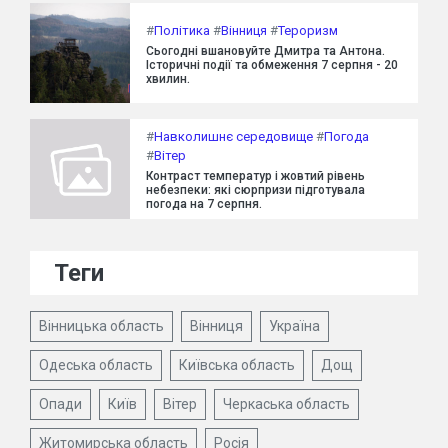
#
Політика
#
Вінниця
#
Тероризм
Сьогодні вшановуйте Дмитра та Антона.
Історичні події та обмеження 7 серпня - 20
хвилин.
#
Навколишнє середовище
#
Погода
#
Вітер
Контраст температур і жовтий рівень
небезпеки: які сюрпризи підготувала
погода на 7 серпня.
Теги
Вінницька область
Вінниця
Україна
Одеська область
Київська область
Дощ
Опади
Київ
Вітер
Черкаська область
Житомирська область
Росія