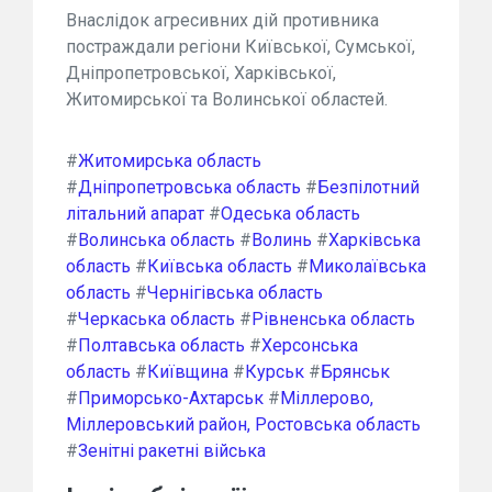
Внаслідок агресивних дій противника
постраждали регіони Київської, Сумської,
Дніпропетровської, Харківської,
Житомирської та Волинської областей.
#
Житомирська область
#
Дніпропетровська область
#
Безпілотний
літальний апарат
#
Одеська область
#
Волинська область
#
Волинь
#
Харківська
область
#
Київська область
#
Миколаївська
область
#
Чернігівська область
#
Черкаська область
#
Рівненська область
#
Полтавська область
#
Херсонська
область
#
Київщина
#
Курськ
#
Брянськ
#
Приморсько-Ахтарськ
#
Міллерово,
Міллеровський район, Ростовська область
#
Зенітні ракетні війська