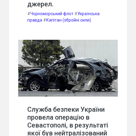
джерел.
#
Чорноморський флот
#
Українська
правда
#
Капітан (збройні сили)
Служба безпеки України
провела операцію в
Севастополі, в результаті
якої був нейтралізований