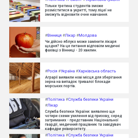
Тільки третина студентів зможе
розміститися в укритті, тому ліцеї не
зможуть відновити очне навчання.
#
Вінниця
#
Лікар
#
Молдова
Чи дійсно яблуко може замінити лікаря
щодня? На це питання відповіли медичні
фахівці з Вінниці - 20 хвилин.
#
Росія
#
Україна
#
Харківська область
Аграрії виявили нові місця для зберігання
зерна на випадок тривалої блокади
морських портів.
#
Політика
#
Служба безпеки України
#
Лікар
Служба безпеки України: виявлено ще
чотири схеми ухилення від призову, серед
затриманих - представник Національної
гвардії, медичний працівник та завідувач
кафедри університету.
#
Політика
#
Служба безпеки України