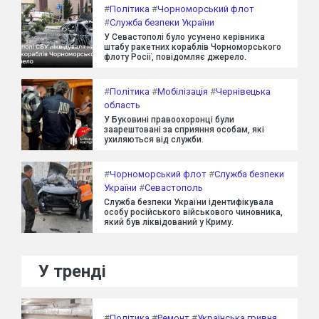
#
Політика
#
Чорноморський флот
#
Служба безпеки України
У Севастополі було усунено керівника
штабу ракетних кораблів Чорноморського
флоту Росії, повідомляє джерело.
#
Політика
#
Мобілізація
#
Чернівецька
область
У Буковині правоохоронці були
заарештовані за сприяння особам, які
ухиляються від служби.
#
Чорноморський флот
#
Служба безпеки
України
#
Севастополь
Служба безпеки України ідентифікувала
особу російського військового чиновника,
який був ліквідований у Криму.
У тренді
#
Політика
#
Ремонт
#
Українська гривня