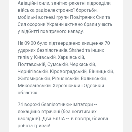
Авіаційні сили, зенітно-ракетні підрозділи,
війська радіоелектронної боротьби,
мобільні вогневі групи Повітряних Сил та
Сил охорони України активно брали участь
у відбитті повітряного нападу.
На 09:00 було підтверджено знищення 70
ударних безпілотників Shahed та інших
типів у Київській, Харківській,
Полтавській, Сумській, Черкаській,
Чернігівській, Кіровоградській, Вінницькій,
Житомирській, Рівненській, Волинській,
Миколаївській, Херсонській і Одеській
областях.
74 ворожі безпілотники-імітатори --
локаційно втрачені (без негативних
наслідків). Два БпЛА -- в повітрі, бойова
робота триває!