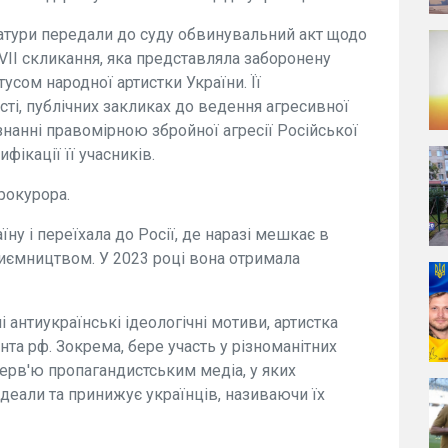
атури передали до суду обвинувальний акт щодо
VII скликання, яка представляла заборонену
тусом народної артистки України. Її
сті, публічних закликах до ведення агресивної
знанні правомірною збройної агресії Російської
фікації її учасників.
рокурора.
ну і переїхала до Росії, де наразі мешкає в
иємництвом. У 2023 році вона отримала
 антиукраїнські ідеологічні мотиви, артистка
та рф. Зокрема, бере участь у різноманітних
нтерв'ю пропагандистським медіа, у яких
ідеали та принижує українців, називаючи їх