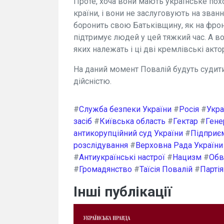
Проте, хоча вони мають українське похо
країни, і вони не заслуговують на званн
боронить свою Батьківщину, як на фронті,
підтримує людей у цей тяжкий час. А в
яких належать і ці дві кремлівські акто
На даний момент Повалій будуть судити
дійсністю.
#
Служба безпеки України
#
Росія
#
Укра
засіб
#
Київська область
#
Гектар
#
Гене
антикорупційний суд України
#
Підприє
розслідування
#
Верховна Рада України
#
Антиукраїнські настрої
#
Нацизм
#
Обв
#
Громадянство
#
Таїсія Повалій
#
Партія
Інші публікації