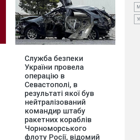
М
У
Служба безпеки
України провела
операцію в
Севастополі, в
результаті якої був
нейтралізований
командир штабу
ракетних кораблів
Чорноморського
флоту Росії, відомий