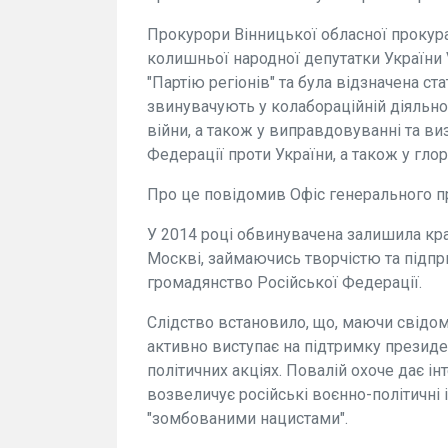
Прокурори Вінницької обласної прокур
колишньої народної депутатки України 
"Партію регіонів" та була відзначена ста
звинувачують у колабораційній діяльно
війни, а також у виправдовуванні та ви
Федерації проти України, а також у глори
Про це повідомив Офіс генерального п
У 2014 році обвинувачена залишила краї
Москві, займаючись творчістю та підпр
громадянство Російської Федерації.
Слідство встановило, що, маючи свідомі
активно виступає на підтримку президен
політичних акціях. Повалій охоче дає і
возвеличує російські воєнно-політичні 
"зомбованими нацистами".