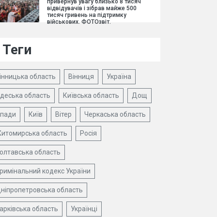
привернув увагу близько 8 тисяч
відвідувачів і зібрав майже 500
тисяч гривень на підтримку
військових. ФОТОзвіт.
Теги
інницька область
Вінниця
Україна
деська область
Київська область
Дощ
пади
Київ
Вітер
Черкаська область
итомирська область
Росія
олтавська область
римінальний кодекс України
ніпропетровська область
арківська область
Українці