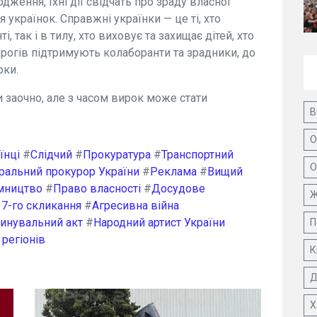
дження, їхні дії свідчать про зраду власної
я українок. Справжні українки — це ті, хто
 так і в тилу, хто виховує та захищає дітей, хто
орогів підтримують колаборанти та зрадники, до
рки.
 заочно, але з часом вирок може стати
В
О
їнці
#
Слідчий
#
Прокуратура
#
Транспортний
О
ральний прокурор України
#
Реклама
#
Вищий
мництво
#
Право власності
#
Досудове
Ж
 7-го скликання
#
Агресивна війна
инувальний акт
#
Народний артист України
П
 регіонів
К
Д
Х