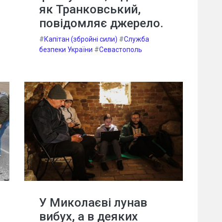
як Транковський,
повідомляє джерело.
#
Капітан (збройні сили)
#
Служба
безпеки України
#
Севастополь
У Миколаєві лунав
вибух, а в деяких