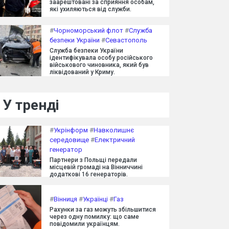
заарештовані за сприяння особам,
які ухиляються від служби.
#
Чорноморський флот
#
Служба
безпеки України
#
Севастополь
Служба безпеки України
ідентифікувала особу російського
військового чиновника, який був
ліквідований у Криму.
У тренді
#
Укрінформ
#
Навколишнє
середовище
#
Електричний
генератор
Партнери з Польщі передали
місцевій громаді на Вінниччині
додаткові 16 генераторів.
#
Вінниця
#
Українці
#
Газ
Рахунки за газ можуть збільшитися
через одну помилку: що саме
повідомили українцям.