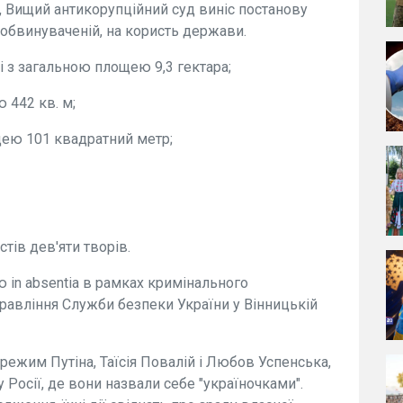
, Вищий антикорупційний суд виніс постанову
 обвинуваченій, на користь держави.
ні з загальною площею 9,3 гектара;
 442 кв. м;
ею 101 квадратний метр;
стів дев'яти творів.
in absentia в рамках кримінального
авління Служби безпеки України у Вінницькій
 режим Путіна, Таїсія Повалій і Любов Успенська,
 Росії, де вони назвали себе "україночками".