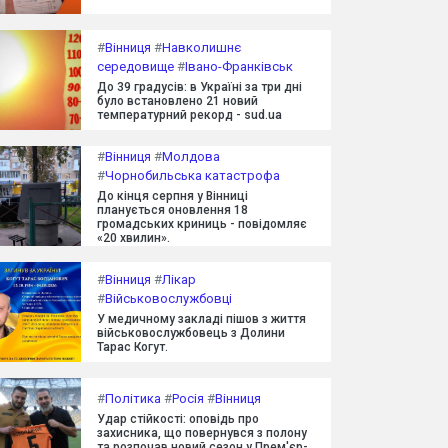
#
Вінниця
#
Навколишнє
середовище
#
Івано-Франківськ
До 39 градусів: в Україні за три дні
було встановлено 21 новий
температурний рекорд - sud.ua
#
Вінниця
#
Молдова
#
Чорнобильська катастрофа
До кінця серпня у Вінниці
планується оновлення 18
громадських криниць - повідомляє
«20 хвилин».
#
Вінниця
#
Лікар
#
Військовослужбовці
У медичному закладі пішов з життя
військовослужбовець з Долини
Тарас Когут.
#
Політика
#
Росія
#
Вінниця
Удар стійкості: оповідь про
захисника, що повернувся з полону
та розпочав новий сезон у Прем'єр-