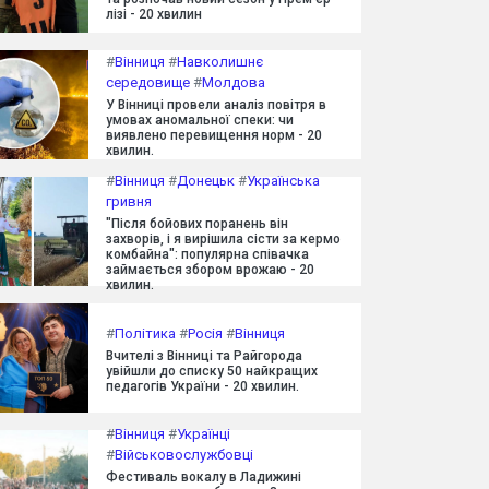
лізі - 20 хвилин
#
Вінниця
#
Навколишнє
середовище
#
Молдова
У Вінниці провели аналіз повітря в
умовах аномальної спеки: чи
виявлено перевищення норм - 20
хвилин.
#
Вінниця
#
Донецьк
#
Українська
гривня
"Після бойових поранень він
захворів, і я вирішила сісти за кермо
комбайна": популярна співачка
займається збором врожаю - 20
хвилин.
#
Політика
#
Росія
#
Вінниця
Вчителі з Вінниці та Райгорода
увійшли до списку 50 найкращих
педагогів України - 20 хвилин.
#
Вінниця
#
Українці
#
Військовослужбовці
Фестиваль вокалу в Ладижині