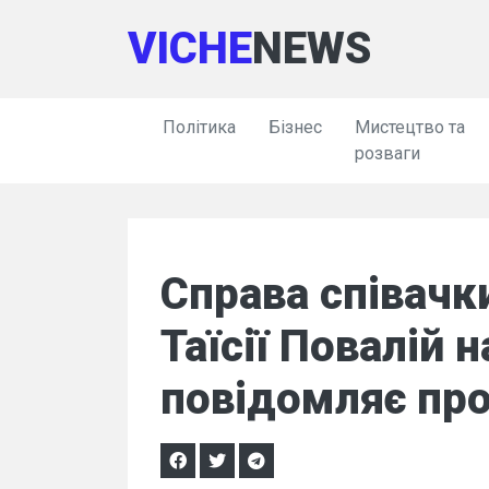
VICHE
NEWS
Політика
Бізнес
Мистецтво та
розваги
Справа співачк
Таїсії Повалій 
повідомляє про