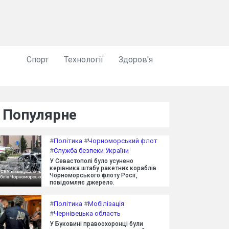
Спорт
Технології
Здоров'я
Популярне
#
Політика
#
Чорноморський флот
#
Служба безпеки України
У Севастополі було усунено
керівника штабу ракетних кораблів
Чорноморського флоту Росії,
повідомляє джерело.
#
Політика
#
Мобілізація
#
Чернівецька область
У Буковині правоохоронці були