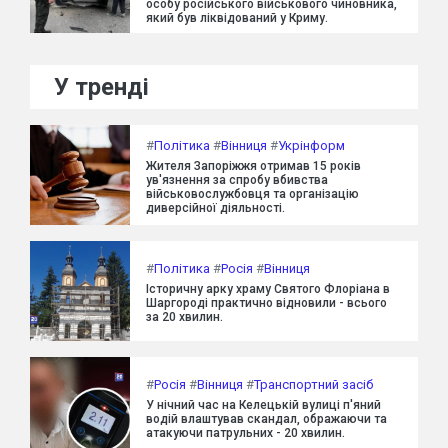
особу російського військового чиновника,
який був ліквідований у Криму.
У тренді
#
Політика
#
Вінниця
#
Укрінформ
Жителя Запоріжжя отримав 15 років
ув'язнення за спробу вбивства
військовослужбовця та організацію
диверсійної діяльності.
#
Політика
#
Росія
#
Вінниця
Історичну арку храму Святого Флоріана в
Шаргороді практично відновили - всього
за 20 хвилин.
#
Росія
#
Вінниця
#
Транспортний засіб
У нічний час на Келецькій вулиці п'яний
водій влаштував скандал, ображаючи та
атакуючи патрульних - 20 хвилин.