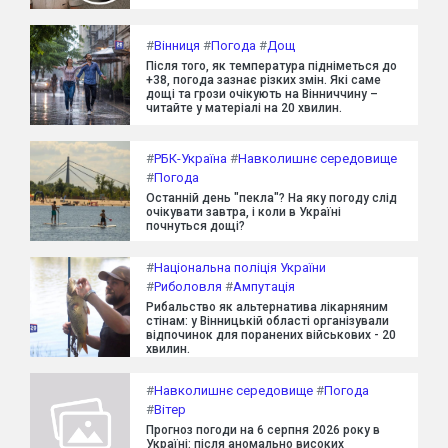
#
Вінниця
#
Погода
#
Дощ
Після того, як температура підніметься до
+38, погода зазнає різких змін. Які саме
дощі та грози очікують на Вінниччину –
читайте у матеріалі на 20 хвилин.
#
РБК-Україна
#
Навколишнє середовище
#
Погода
Останній день "пекла"? На яку погоду слід
очікувати завтра, і коли в Україні
почнуться дощі?
#
Національна поліція України
#
Риболовля
#
Ампутація
Рибальство як альтернатива лікарняним
стінам: у Вінницькій області організували
відпочинок для поранених військових - 20
хвилин.
#
Навколишнє середовище
#
Погода
#
Вітер
Прогноз погоди на 6 серпня 2026 року в
Україні: після аномально високих