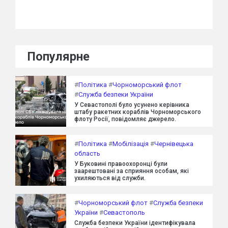
Популярне
#
Політика
#
Чорноморський флот
#
Служба безпеки України
У Севастополі було усунено керівника
штабу ракетних кораблів Чорноморського
флоту Росії, повідомляє джерело.
#
Політика
#
Мобілізація
#
Чернівецька
область
У Буковині правоохоронці були
заарештовані за сприяння особам, які
ухиляються від служби.
#
Чорноморський флот
#
Служба безпеки
України
#
Севастополь
Служба безпеки України ідентифікувала