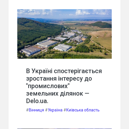
В Україні спостерігається
зростання інтересу до
"промислових"
земельних ділянок —
Delo.ua.
#
Вінниця
#
Україна
#
Київська область