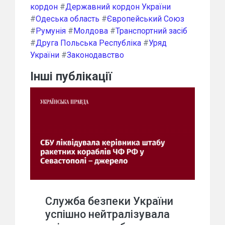
кордон
#
Державний кордон України
#
Одеська область
#
Європейський Союз
#
Румунія
#
Молдова
#
Транспортний засіб
#
Друга Польська Республіка
#
Уряд
України
#
Законодавство
Інші публікації
Служба безпеки України
успішно нейтралізувала