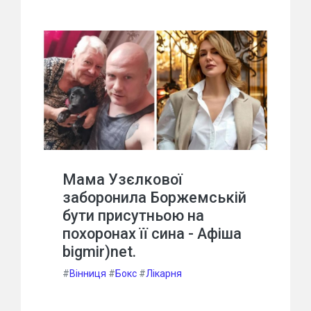
Мама Узєлкової
заборонила Боржемській
бути присутньою на
похоронах її сина - Афіша
bigmir)net.
#
Вінниця
#
Бокс
#
Лікарня