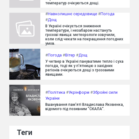
температур очікуються дощі.
#
Навколишнє середовище
#
Погода
#
Дощ
В Україні очікується зниження
температури, і незабаром настануть
грозові явища: метеорологи озвучили,
коли слід чекати на покращення погодних
умов.
#
Погода
#
Вітер
#
Дощ
У четвер в Україні пануватиме тепло і суха
погода, тоді як у п'ятницю з західних
регіонів очікуються дощі з грозовими
явищами.
#
Політика
#
Укрінформ
#
Збройні сили
України
Вшанування пам'яті Владислава Яковенка,
відомого під позивним "СКАЛА".
Теги