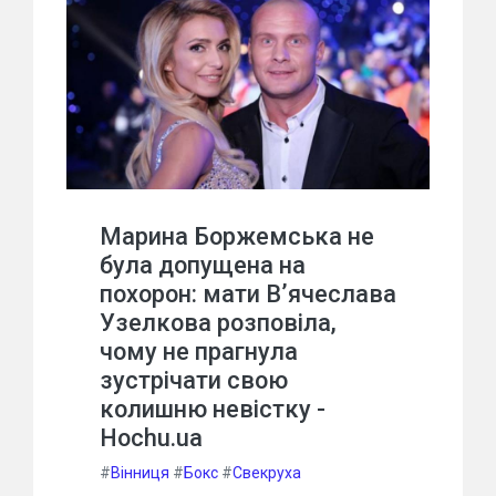
Марина Боржемська не
була допущена на
похорон: мати В’ячеслава
Узелкова розповіла,
чому не прагнула
зустрічати свою
колишню невістку -
Hochu.ua
#
Вінниця
#
Бокс
#
Свекруха