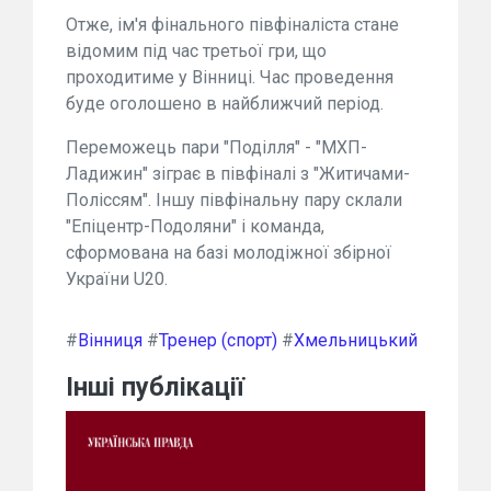
Отже, ім'я фінального півфіналіста стане
відомим під час третьої гри, що
проходитиме у Вінниці. Час проведення
буде оголошено в найближчий період.
Переможець пари "Поділля" - "МХП-
Ладижин" зіграє в півфіналі з "Житичами-
Поліссям". Іншу півфінальну пару склали
"Епіцентр-Подоляни" і команда,
сформована на базі молодіжної збірної
України U20.
#
Вінниця
#
Тренер (спорт)
#
Хмельницький
Інші публікації