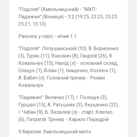
"Поділля" (Хмельницький) - "МХП-
Ладижин" (Вінниця) - 3:2 (19:25, 23:25, 25:23,
25:21, 15:13)
Рахунок у серії - нічия 1:1.
"Поділля": Лопушанський (10), В. Борисенко
(3), Турик (11), Янкович (8), Гандзій (26), Я.
Ковальчук (15), Наход (л) - основний склад;
Оліщук (1), Білан (1), Іващенко, Козлюк (1),
А. Бабич (л). Головний тренер - Роман
Ковальчук.
"Ладижин": Величко (17), І. Поліщук (3),
Гуршал (15), А. Ратушняк (3), Якушенко (32),
І. Чабан (9), Б. Яковлєв (л) - старт; Клепко
(6), Патратій. Тренер - Кирило Передрій
9 березня. Хмельницький місто.