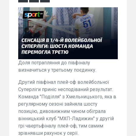
Доля потрапляння до півфіналу
визначиться у третьому поєдинку.
Другий півфінал плей-оф волейбольної
Суперліги приніс несподіваний результат.
Команда "Поділля" з Хмельницького, яка в
регулярному сезоні зайняла шосту
позицію, дивовижним чином обіграла
вінницький клуб "МХП-Ладижин" у другій
грі чвертьфіналу плей-оф, тим самим
зрівнявши рахунок у серії.