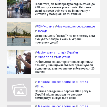
Після того, як температура підніметься до
+38, погода зазнає різких змін. Які саме
дощі та грози очікують на Вінниччину –
читайте у матеріалі на 20 хвилин.
#
РБК-Україна
#
Навколишнє середовище
#
Погода
Останній день "пекла"? На яку погоду слід
очікувати завтра, і коли в Україні
почнуться дощі?
#
Національна поліція України
#
Риболовля
#
Ампутація
Рибальство як альтернатива лікарняним
стінам: у Вінницькій області організували
відпочинок для поранених військових - 20
хвилин.
#
Навколишнє середовище
#
Погода
#
Вітер
Прогноз погоди на 6 серпня 2026 року в
Україні: після аномально високих
температур очікуються дощі.
#
Навколишнє середовище
#
Погода