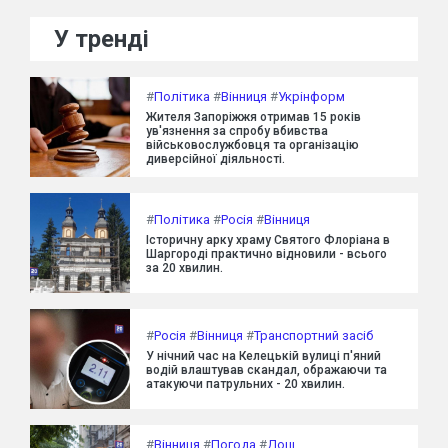
У тренді
#
Політика
#
Вінниця
#
Укрінформ
Жителя Запоріжжя отримав 15 років
ув'язнення за спробу вбивства
військовослужбовця та організацію
диверсійної діяльності.
#
Політика
#
Росія
#
Вінниця
Історичну арку храму Святого Флоріана в
Шаргороді практично відновили - всього
за 20 хвилин.
#
Росія
#
Вінниця
#
Транспортний засіб
У нічний час на Келецькій вулиці п'яний
водій влаштував скандал, ображаючи та
атакуючи патрульних - 20 хвилин.
#
Вінниця
#
Погода
#
Дощ