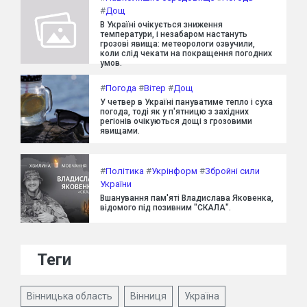
#
Дощ
В Україні очікується зниження
температури, і незабаром настануть
грозові явища: метеорологи озвучили,
коли слід чекати на покращення погодних
умов.
#
Погода
#
Вітер
#
Дощ
У четвер в Україні пануватиме тепло і суха
погода, тоді як у п'ятницю з західних
регіонів очікуються дощі з грозовими
явищами.
#
Політика
#
Укрінформ
#
Збройні сили
України
Вшанування пам'яті Владислава Яковенка,
відомого під позивним "СКАЛА".
Теги
Вінницька область
Вінниця
Україна