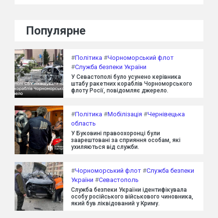
Популярне
#
Політика
#
Чорноморський флот
#
Служба безпеки України
У Севастополі було усунено керівника
штабу ракетних кораблів Чорноморського
флоту Росії, повідомляє джерело.
#
Політика
#
Мобілізація
#
Чернівецька
область
У Буковині правоохоронці були
заарештовані за сприяння особам, які
ухиляються від служби.
#
Чорноморський флот
#
Служба безпеки
України
#
Севастополь
Служба безпеки України ідентифікувала
особу російського військового чиновника,
який був ліквідований у Криму.