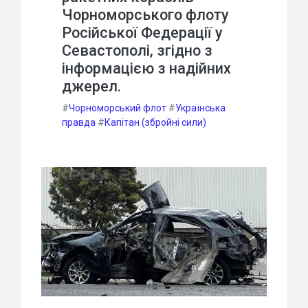
Чорноморського флоту
Російської Федерації у
Севастополі, згідно з
інформацією з надійних
джерел.
#
Чорноморський флот
#
Українська
правда
#
Капітан (збройні сили)