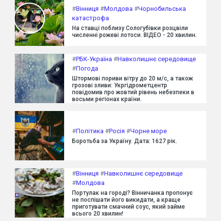
#
Вінниця
#
Молдова
#
Чорнобильська
катастрофа
На ставці поблизу Сологубівки розцвіли
численні рожеві лотоси. ВІДЕО - 20 хвилин.
#
РБК-Україна
#
Навколишнє середовище
#
Погода
Штормові пориви вітру до 20 м/с, а також
грозові зливи: Укргідрометцентр
повідомив про жовтий рівень небезпеки в
восьми регіонах країни.
#
Політика
#
Росія
#
Чорне море
Боротьба за Україну. Дата: 1627 рік.
#
Вінниця
#
Навколишнє середовище
#
Молдова
Портулак на городі? Вінничанка пропонує
не поспішати його викидати, а краще
приготувати смачний соус, який займе
всього 20 хвилин!