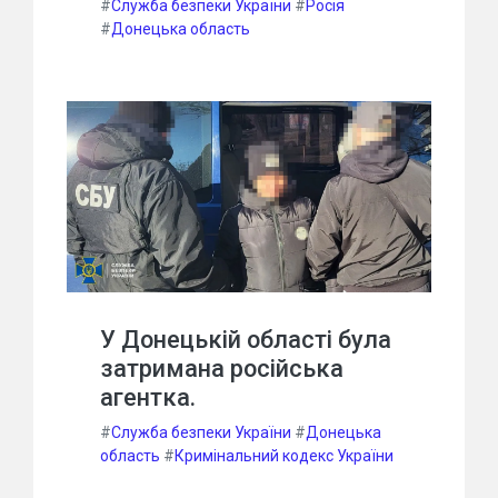
#
Служба безпеки України
#
Росія
#
Донецька область
У Донецькій області була
затримана російська
агентка.
#
Служба безпеки України
#
Донецька
область
#
Кримінальний кодекс України