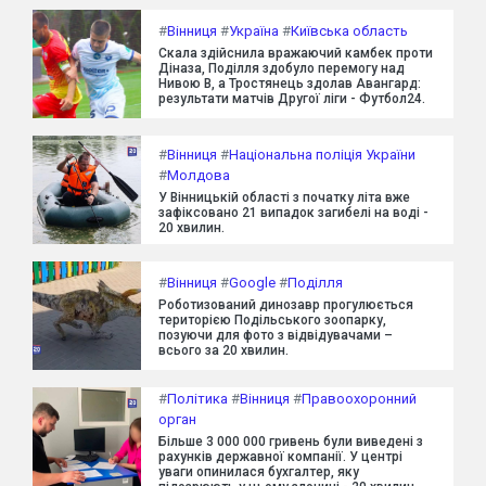
#
Вінниця
#
Україна
#
Київська область
Скала здійснила вражаючий камбек проти
Діназа, Поділля здобуло перемогу над
Нивою В, а Тростянець здолав Авангард:
результати матчів Другої ліги - Футбол24.
#
Вінниця
#
Національна поліція України
#
Молдова
У Вінницькій області з початку літа вже
зафіксовано 21 випадок загибелі на воді -
20 хвилин.
#
Вінниця
#
Google
#
Поділля
Роботизований динозавр прогулюється
територією Подільського зоопарку,
позуючи для фото з відвідувачами –
всього за 20 хвилин.
#
Політика
#
Вінниця
#
Правоохоронний
орган
Більше 3 000 000 гривень були виведені з
рахунків державної компанії. У центрі
уваги опинилася бухгалтер, яку