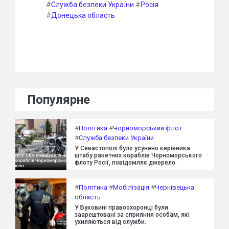
#
Служба безпеки України
#
Росія
#
Донецька область
Популярне
#
Політика
#
Чорноморський флот
#
Служба безпеки України
У Севастополі було усунено керівника
штабу ракетних кораблів Чорноморського
флоту Росії, повідомляє джерело.
#
Політика
#
Мобілізація
#
Чернівецька
область
У Буковині правоохоронці були
заарештовані за сприяння особам, які
ухиляються від служби.