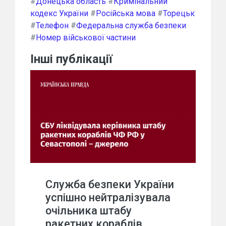
#
Донецька область
#
Кримінальний
кодекс України
#
Російська мова
#
Торецьк
#
Телефон
#
Федеральна служба безпеки
#
Номер військової частини
Інші публікації
Служба безпеки України
успішно нейтралізувала
очільника штабу
ракетних кораблів