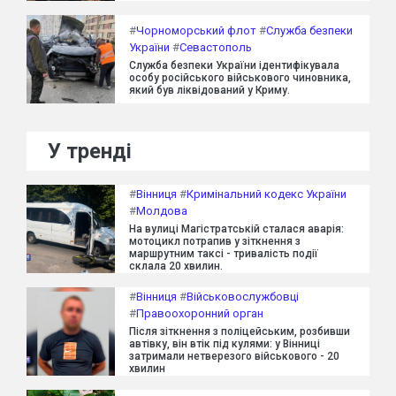
#
Чорноморський флот
#
Служба безпеки
України
#
Севастополь
Служба безпеки України ідентифікувала
особу російського військового чиновника,
який був ліквідований у Криму.
У тренді
#
Вінниця
#
Кримінальний кодекс України
#
Молдова
На вулиці Магістратській сталася аварія:
мотоцикл потрапив у зіткнення з
маршрутним таксі - тривалість події
склала 20 хвилин.
#
Вінниця
#
Військовослужбовці
#
Правоохоронний орган
Після зіткнення з поліцейським, розбивши
автівку, він втік під кулями: у Вінниці
затримали нетверезого військового - 20
хвилин