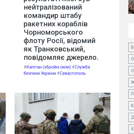
нейтралізований
командир штабу
ракетних кораблів
Чорноморського
флоту Росії, відомий
як Транковський,
В
повідомляє джерело.
О
#
Капітан (збройні сили)
#
Служба
О
безпеки України
#
Севастополь
Ж
П
К
Д
Х