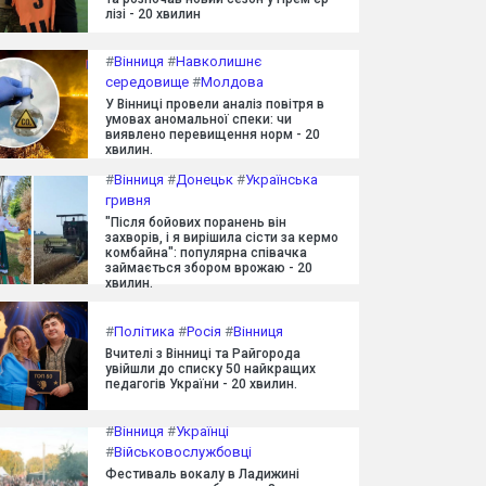
лізі - 20 хвилин
#
Вінниця
#
Навколишнє
середовище
#
Молдова
У Вінниці провели аналіз повітря в
умовах аномальної спеки: чи
виявлено перевищення норм - 20
хвилин.
#
Вінниця
#
Донецьк
#
Українська
гривня
"Після бойових поранень він
захворів, і я вирішила сісти за кермо
комбайна": популярна співачка
займається збором врожаю - 20
хвилин.
#
Політика
#
Росія
#
Вінниця
Вчителі з Вінниці та Райгорода
увійшли до списку 50 найкращих
педагогів України - 20 хвилин.
#
Вінниця
#
Українці
#
Військовослужбовці
Фестиваль вокалу в Ладижині