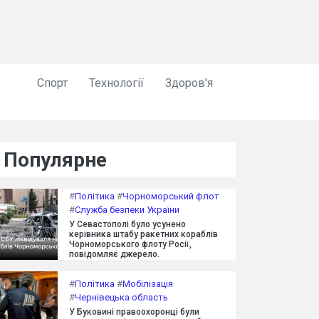
Спорт
Технології
Здоров'я
Популярне
#
Політика
#
Чорноморський флот
#
Служба безпеки України
У Севастополі було усунено
керівника штабу ракетних кораблів
Чорноморського флоту Росії,
повідомляє джерело.
#
Політика
#
Мобілізація
#
Чернівецька область
У Буковині правоохоронці були