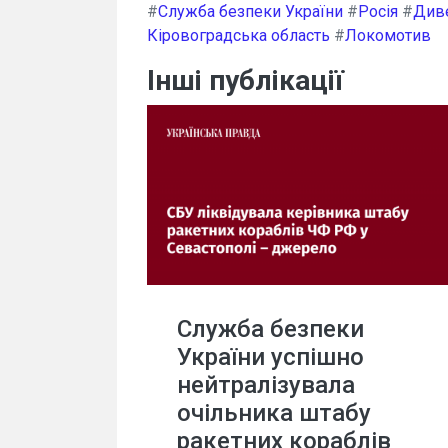
#
Служба безпеки України
#
Росія
#
Диве
Кіровоградська область
#
Локомотив
Інші публікації
Служба безпеки
України успішно
нейтралізувала
очільника штабу
ракетних кораблів