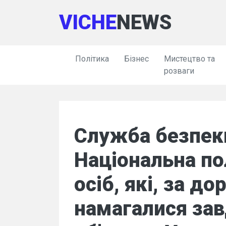
VICHE
NEWS
Політика
Бізнес
Мистецтво та
розваги
Служба безпеки
Національна по
осіб, які, за до
намагалися за