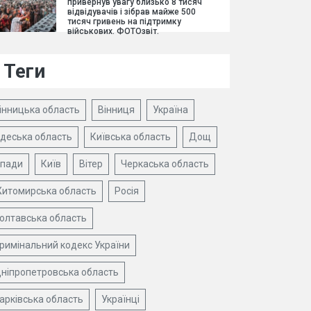
привернув увагу близько 8 тисяч
відвідувачів і зібрав майже 500
тисяч гривень на підтримку
військових. ФОТОзвіт.
Теги
інницька область
Вінниця
Україна
деська область
Київська область
Дощ
пади
Київ
Вітер
Черкаська область
итомирська область
Росія
олтавська область
римінальний кодекс України
ніпропетровська область
арківська область
Українці