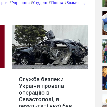
рсія
#
Укрпошта
#
Студент
#
Пошта
#
Знам'янка,
Служба безпеки
України провела
операцію в
Севастополі, в
результаті якої був