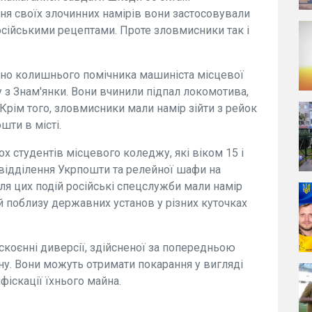
ння своїх злочинних намірів вони застосовували
російськими рецептами. Проте зловмисники так і
мано колишнього помічника машиніста місцевої
у з Знам'янки. Вони вчинили підпал локомотива,
Крім того, зловмисники мали намір зійти з рейок
шти в місті.
ох студентів місцевого коледжу, які віком 15 і
 відділення Укрпошти та релейної шафи на
ісля цих подій російські спецслужби мали намір
 поблизу державних установ у різних куточках
коєнні диверсії, здійсненої за попередньою
ану. Вони можуть отримати покарання у вигляді
іскації їхнього майна.