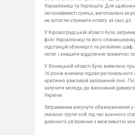
Укрзалізниці та Укрпошти. Для здійсне
легкозаймисті суміші, виготовлені за 
не встигли отримати оплату за свої дії.
У Кіровоградській області було затри
філії Укрзалізниці та його співмешканк
підстанцій обленерго та релейних шаф. 
потяг і знищити відділення приватної по
У Вінницькій області було виявлено трь
16 років вчинили підпал регіонального
критично важливій залізничній лінії. П
залучити молодь до виконання диверсій
України.
Затриманим висунуто обвинувачення у с
змовою групи осіб під час воєнного ст
довічного ув'язнення з можливістю конф