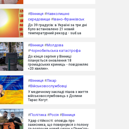
#
Вінниця
#
Навколишнє
середовище
#
Івано-Франківськ
До 39 градусів: в Україні за три дні
було встановлено 21 новий
температурний рекорд - sud.ua
#
Вінниця
#
Молдова
#
Чорнобильська катастрофа
До кінця серпня у Вінниці
планується оновлення 18
громадських криниць - повідомляє
«20 хвилин».
#
Вінниця
#
Лікар
#
Військовослужбовці
У медичному закладі пішов з життя
військовослужбовець з Долини
Тарас Когут.
#
Політика
#
Росія
#
Вінниця
Удар стійкості: оповідь про
захисника, що повернувся з полону
та розпочав новий сезон у Прем'єр-