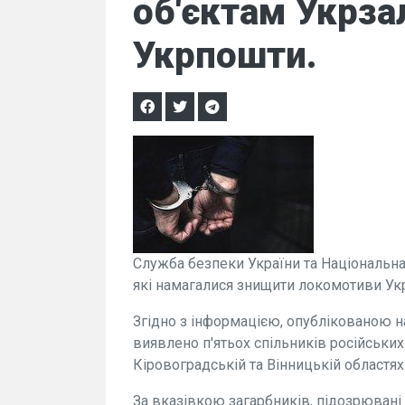
об'єктам Укрзал
Укрпошти.
Служба безпеки України та Національна
які намагалися знищити локомотиви Укрз
Згідно з інформацією, опублікованою 
виявлено п'ятьох спільників російських
Кіровоградській та Вінницькій областях
За вказівкою загарбників, підозрювані