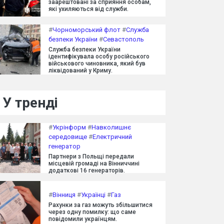
заарештовані за сприяння особам,
які ухиляються від служби.
#
Чорноморський флот
#
Служба
безпеки України
#
Севастополь
Служба безпеки України
ідентифікувала особу російського
військового чиновника, який був
ліквідований у Криму.
У тренді
#
Укрінформ
#
Навколишнє
середовище
#
Електричний
генератор
Партнери з Польщі передали
місцевій громаді на Вінниччині
додаткові 16 генераторів.
#
Вінниця
#
Українці
#
Газ
Рахунки за газ можуть збільшитися
через одну помилку: що саме
повідомили українцям.