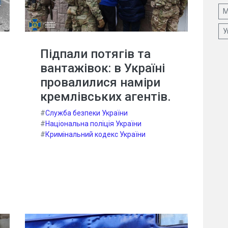
М
У
Підпали потягів та
вантажівок: в Україні
провалилися наміри
кремлівських агентів.
#
Служба безпеки України
#
Національна поліція України
#
Кримінальний кодекс України