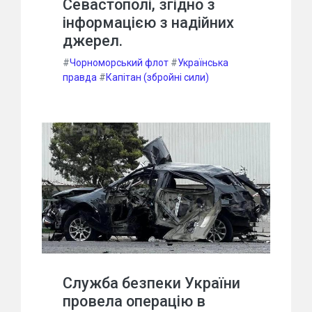
Севастополі, згідно з
інформацією з надійних
джерел.
#
Чорноморський флот
#
Українська
правда
#
Капітан (збройні сили)
Служба безпеки України
провела операцію в