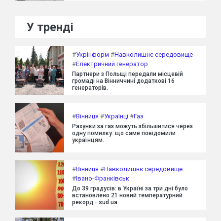
У тренді
#
Укрінформ
#
Навколишнє середовище
#
Електричний генератор
Партнери з Польщі передали місцевій
громаді на Вінниччині додаткові 16
генераторів.
#
Вінниця
#
Українці
#
Газ
Рахунки за газ можуть збільшитися через
одну помилку: що саме повідомили
українцям.
#
Вінниця
#
Навколишнє середовище
#
Івано-Франківськ
До 39 градусів: в Україні за три дні було
встановлено 21 новий температурний
рекорд - sud.ua