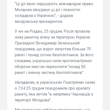
"Ці дії явно порушують міжнародне право.
Молдова засуджує ці дії і повністю
солідарна з Україною", - додала
молдовська президентка.
У ніч на Різдво, 25 грудня, Росія провела
нову ракетну атаку на територію України.
Президент Володимир Зеленський
повідомив, що ворог запустив більше 70
ракет і понад сотню безпілотників. За його
словами, українські сили протиповітряної
оборони змогли перехопити "понад 50
ракет і значну частину безпілотників".
Нагадаємо, в українських Повітряних силах
о 7:24 25 грудня повідомили про крилату
ракету, яка летіла "в напрямку Чернівців з
території Молдови".
Моніторингові пабліки стверджують, що