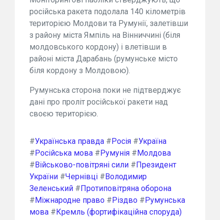
російська ракета подолала 140 кілометрів
територією Молдови та Румунії, залетівши
з району міста Ямпіль на Вінниччині (біля
молдовського кордону) і влетівши в
районі міста Дарабань (румунське місто
біля кордону з Молдовою).
Румунська сторона поки не підтверджує
дані про проліт російської ракети над
своєю територією.
#
Українська правда
#
Росія
#
Україна
#
Російська мова
#
Румунія
#
Молдова
#
Військово-повітряні сили
#
Президент
України
#
Чернівці
#
Володимир
Зеленський
#
Протиповітряна оборона
#
Міжнародне право
#
Різдво
#
Румунська
мова
#
Кремль (фортифікаційна споруда)