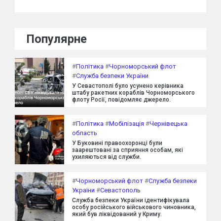
Популярне
#
Політика
#
Чорноморський флот
#
Служба безпеки України
У Севастополі було усунено керівника
штабу ракетних кораблів Чорноморського
флоту Росії, повідомляє джерело.
#
Політика
#
Мобілізація
#
Чернівецька
область
У Буковині правоохоронці були
заарештовані за сприяння особам, які
ухиляються від служби.
#
Чорноморський флот
#
Служба безпеки
України
#
Севастополь
Служба безпеки України ідентифікувала
особу російського військового чиновника,
який був ліквідований у Криму.