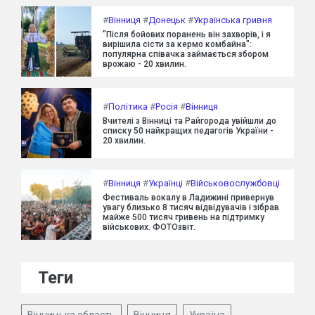
#
Вінниця
#
Донецьк
#
Українська гривня
"Після бойових поранень він захворів, і я
вирішила сісти за кермо комбайна":
популярна співачка займається збором
врожаю - 20 хвилин.
#
Політика
#
Росія
#
Вінниця
Вчителі з Вінниці та Райгорода увійшли до
списку 50 найкращих педагогів України -
20 хвилин.
#
Вінниця
#
Українці
#
Військовослужбовці
Фестиваль вокалу в Ладижині привернув
увагу близько 8 тисяч відвідувачів і зібрав
майже 500 тисяч гривень на підтримку
військових. ФОТОзвіт.
Теги
Вінницька область
Вінниця
Україна