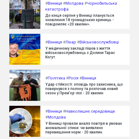
#
Вінниця
#
Молдова
#
Чорнобильська
катастрофа
До кінця серпня у Вінниці планується
оновлення 18 громадських криниць -
повідомляє «20 хвилин».
#
Вінниця
#
Лікар
#
Військовослужбовці
У медичному закладі пішов з життя
військовослужбовець з Долини Тарас
Когут.
#
Політика
#
Росія
#
Вінниця
Удар стійкості: оповідь про захисника, що
повернувся з полону та розпочав новий
сезон у Прем'єр-лізі - 20 хвилин
#
Вінниця
#
Навколишнє середовище
#
Молдова
У Вінниці провели аналіз повітря в умовах
аномальної спеки: чи виявлено
перевищення норм - 20 хвилин.