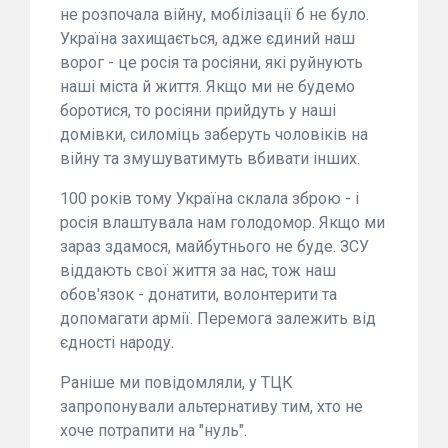
не розпочала війну, мобілізації б не було.
Україна захищається, адже єдиний наш
ворог - це росія та росіяни, які руйнують
наші міста й життя. Якщо ми не будемо
боротися, то росіяни прийдуть у наші
домівки, силоміць заберуть чоловіків на
війну та змушуватимуть вбивати інших.
100 років тому Україна склала зброю - і
росія влаштувала нам голодомор. Якщо ми
зараз здамося, майбутнього не буде. ЗСУ
віддають свої життя за нас, тож наш
обов'язок - донатити, волонтерити та
допомагати армії. Перемога залежить від
єдності народу.
Раніше ми повідомляли, у ТЦК
запропонували альтернативу тим, хто не
хоче потрапити на "нуль".