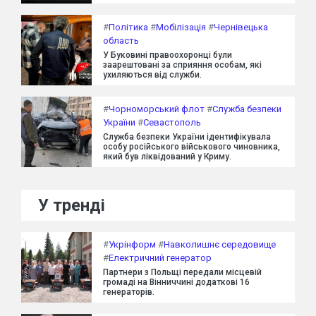
#
Політика
#
Мобілізація
#
Чернівецька
область
У Буковині правоохоронці були
заарештовані за сприяння особам, які
ухиляються від служби.
#
Чорноморський флот
#
Служба безпеки
України
#
Севастополь
Служба безпеки України ідентифікувала
особу російського військового чиновника,
який був ліквідований у Криму.
У тренді
#
Укрінформ
#
Навколишнє середовище
#
Електричний генератор
Партнери з Польщі передали місцевій
громаді на Вінниччині додаткові 16
генераторів.