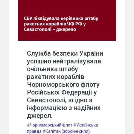
Служба безпеки України
успішно нейтралізувала
очільника штабу
ракетних кораблів
Чорноморського флоту
Російської Федерації у
Севастополі, згідно з
інформацією з надійних
джерел.
#
Чорноморський флот
#
Українська
правда
#
Капітан (збройні сили)