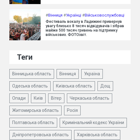
#
Вінниця
#
Українці
#
Військовослужбовці
Фестиваль вокалу в Ладижині привернув
увагу близько 8 тисяч відвідувачів і зібрав
майже 500 тисяч гривень на підтримку
військових. ФОТОзвіт.
Теги
Вінницька область
Вінниця
Україна
Одеська область
Київська область
Дощ
Опади
Київ
Вітер
Черкаська область
Житомирська область
Росія
Полтавська область
Кримінальний кодекс України
Дніпропетровська область
Харківська область