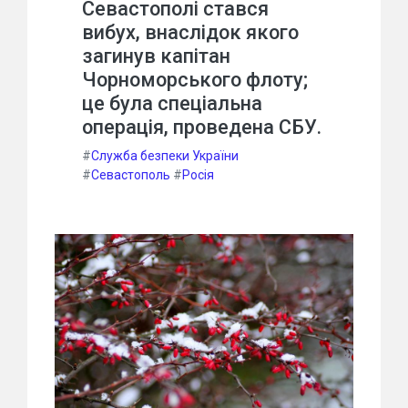
Севастополі стався
вибух, внаслідок якого
загинув капітан
Чорноморського флоту;
це була спеціальна
операція, проведена СБУ.
#
Служба безпеки України
#
Севастополь
#
Росія