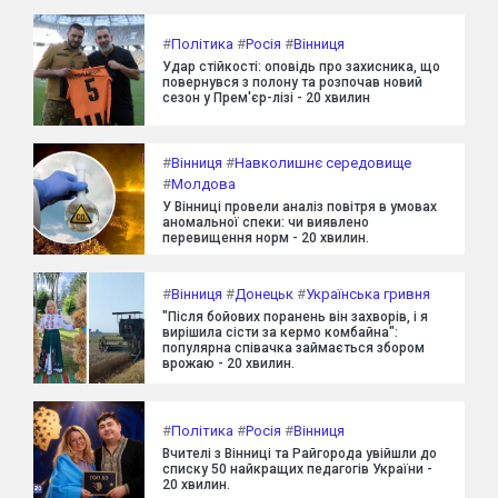
#
Політика
#
Росія
#
Вінниця
Удар стійкості: оповідь про захисника, що
повернувся з полону та розпочав новий
сезон у Прем'єр-лізі - 20 хвилин
#
Вінниця
#
Навколишнє середовище
#
Молдова
У Вінниці провели аналіз повітря в умовах
аномальної спеки: чи виявлено
перевищення норм - 20 хвилин.
#
Вінниця
#
Донецьк
#
Українська гривня
"Після бойових поранень він захворів, і я
вирішила сісти за кермо комбайна":
популярна співачка займається збором
врожаю - 20 хвилин.
#
Політика
#
Росія
#
Вінниця
Вчителі з Вінниці та Райгорода увійшли до
списку 50 найкращих педагогів України -
20 хвилин.