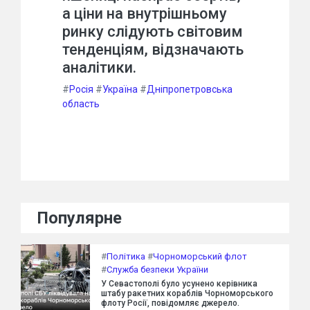
а ціни на внутрішньому
ринку слідують світовим
тенденціям, відзначають
аналітики.
#
Росія
#
Україна
#
Дніпропетровська
область
Популярне
#
Політика
#
Чорноморський флот
#
Служба безпеки України
У Севастополі було усунено керівника
штабу ракетних кораблів Чорноморського
флоту Росії, повідомляє джерело.