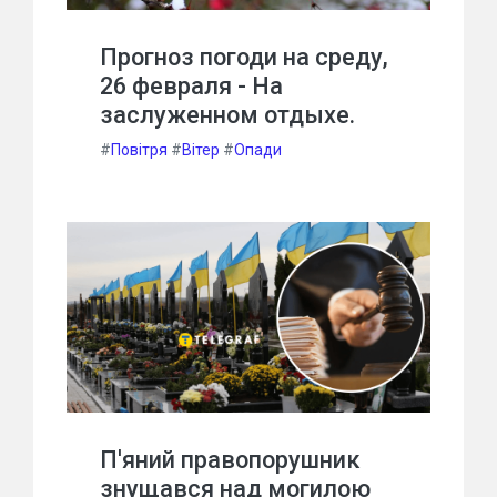
Прогноз погоди на среду,
26 февраля - На
заслуженном отдыхе.
#
Повітря
#
Вітер
#
Опади
П'яний правопорушник
знущався над могилою