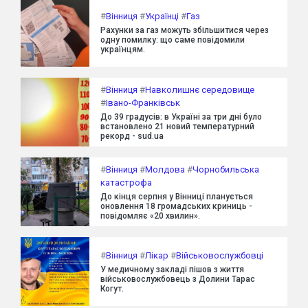
#
Вінниця
#
Українці
#
Газ
Рахунки за газ можуть збільшитися через
одну помилку: що саме повідомили
українцям.
#
Вінниця
#
Навколишнє середовище
#
Івано-Франківськ
До 39 градусів: в Україні за три дні було
встановлено 21 новий температурний
рекорд - sud.ua
#
Вінниця
#
Молдова
#
Чорнобильська
катастрофа
До кінця серпня у Вінниці планується
оновлення 18 громадських криниць -
повідомляє «20 хвилин».
#
Вінниця
#
Лікар
#
Військовослужбовці
У медичному закладі пішов з життя
військовослужбовець з Долини Тарас
Когут.