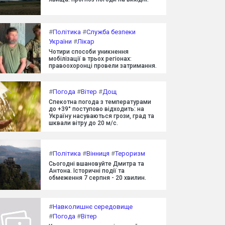
#
Політика
#
Служба безпеки
України
#
Лікар
Чотири способи уникнення
мобілізації в трьох регіонах:
правоохоронці провели затримання.
#
Погода
#
Вітер
#
Дощ
Спекотна погода з температурами
до +39° поступово відходить: на
Україну насуваються грози, град та
шквали вітру до 20 м/с.
#
Політика
#
Вінниця
#
Тероризм
Сьогодні вшановуйте Дмитра та
Антона. Історичні події та
обмеження 7 серпня - 20 хвилин.
#
Навколишнє середовище
#
Погода
#
Вітер