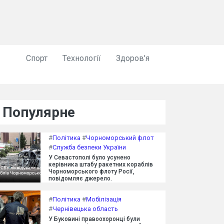
Спорт
Технології
Здоров'я
Популярне
#
Політика
#
Чорноморський флот
#
Служба безпеки України
У Севастополі було усунено
керівника штабу ракетних кораблів
Чорноморського флоту Росії,
повідомляє джерело.
#
Політика
#
Мобілізація
#
Чернівецька область
У Буковині правоохоронці були