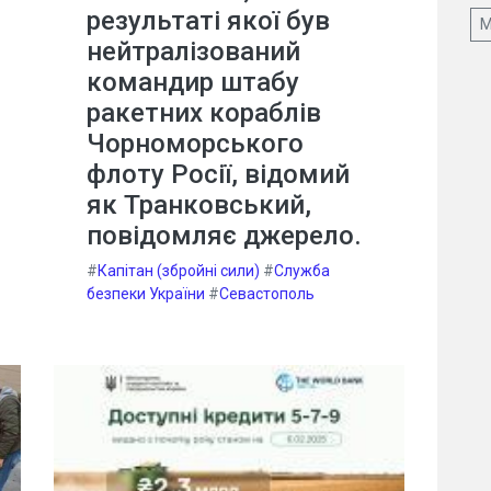
результаті якої був
М
нейтралізований
командир штабу
ракетних кораблів
Чорноморського
флоту Росії, відомий
як Транковський,
повідомляє джерело.
#
Капітан (збройні сили)
#
Служба
безпеки України
#
Севастополь