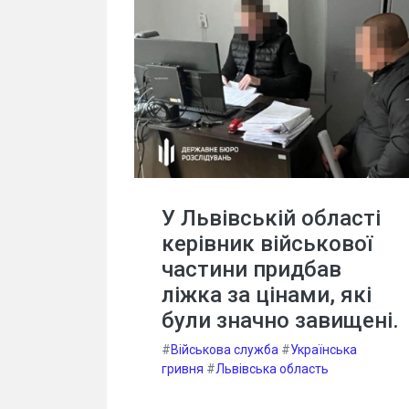
У Львівській області
керівник військової
частини придбав
ліжка за цінами, які
були значно завищені.
#
Військова служба
#
Українська
гривня
#
Львівська область