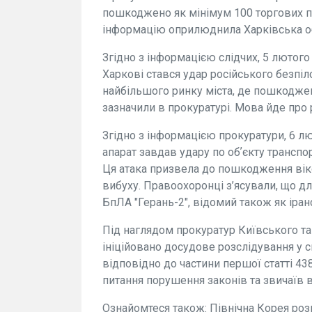
пошкоджено як мінімум 100 торгових п
інформацію оприлюднила Харківська об
Згідно з інформацією слідчих, 5 лютого
Харкові стався удар російського безпіло
найбільшого ринку міста, де пошкоджен
зазначили в прокуратурі. Мова йде про 
Згідно з інформацією прокуратури, 6 лю
апарат завдав удару по обʼєкту транспо
Ця атака призвела до пошкодження віко
вибуху. Правоохоронці з’ясували, що дл
БпЛА "Герань-2", відомий також як іран
Під наглядом прокуратур Київського т
ініційовано досудове розслідування у с
відповідно до частини першої статті 43
питання порушення законів та звичаїв 
Ознайомтеся також: Північна Корея роз