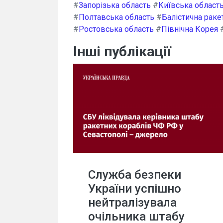
#
Запорізька область
#
Київська област
#
Полтавська область
#
Балістична раке
#
Ростовська область
#
Північна Корея
Інші публікації
Служба безпеки
України успішно
нейтралізувала
очільника штабу