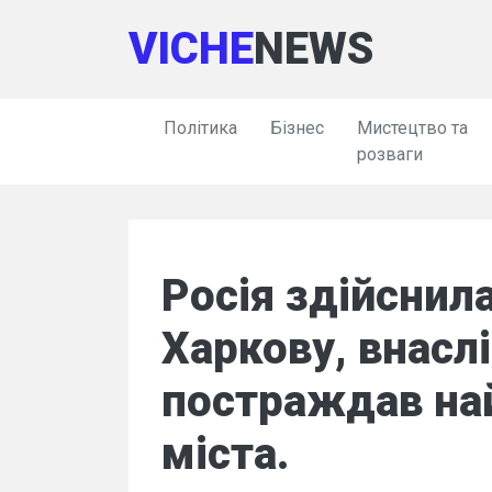
VICHE
NEWS
Політика
Бізнес
Мистецтво та
розваги
Росія здійснил
Харкову, внасл
постраждав на
міста.