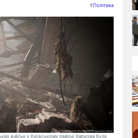
#
Політика
ських військ у Київському районі Харкова було