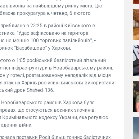
авільйонів на найбільшому ринку міста. Цю
ласна прокуратура в четвер, 6 лютого.
 приблизно о 23:25 в районі Київського в
тника. "Удар зафіксовано на території
о не менше 100 торгових павільйонів", -
ринок "Барабашово" у Харкові.
того о 1:05 російський безпілотний літальний
ртної інфраструктури в Новобаварському районі.
н у готелі, розташованому неподалік від місця
я атак на Харків російські військові використали
ський дрон Shahed-136.
а Новобаварського районів Харкова було
правах, що стосуються воєнних злочинів,
8 Кримінального кодексу України, яка регулює
ведення війни.
почала поставки Росії більш точних балістичних