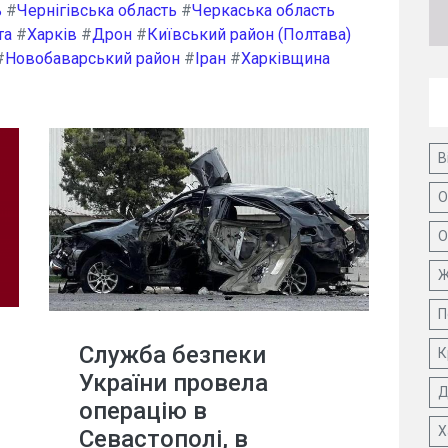
ь
#
Чернігівська область
#
Черкаська область
та
#
Харків
#
Дрон
#
Київський район (Полтава)
#
Новобаварський район
#
Іран
#
Харківщина
В
О
О
Ж
П
Служба безпеки
К
України провела
Д
операцію в
Х
Севастополі, в