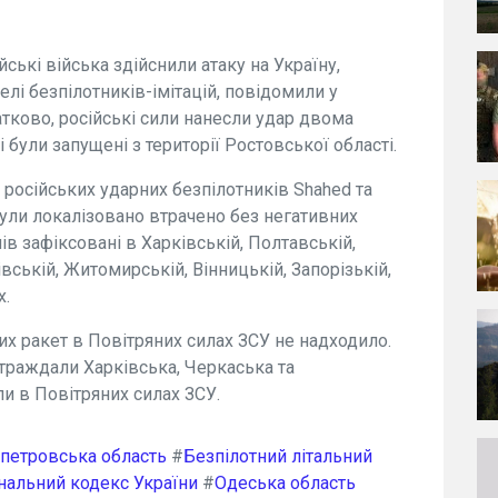
йські війська здійснили атаку на Україну,
елі безпілотників-імітацій, повідомили у
тково, російські сили нанесли удар двома
 були запущені з території Ростовської області.
 російських ударних безпілотників Shahed та
були локалізовано втрачено без негативних
ів зафіксовані в Харківській, Полтавській,
івській, Житомирській, Вінницькій, Запорізькій,
х.
их ракет в Повітряних силах ЗСУ не надходило.
страждали Харківська, Черкаська та
ли в Повітряних силах ЗСУ.
петровська область
#
Безпілотний літальний
нальний кодекс України
#
Одеська область