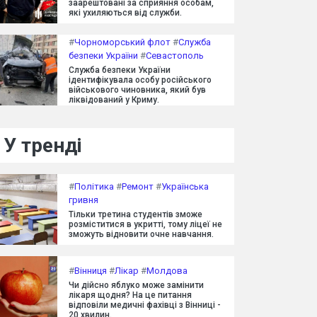
заарештовані за сприяння особам,
які ухиляються від служби.
#
Чорноморський флот
#
Служба
безпеки України
#
Севастополь
Служба безпеки України
ідентифікувала особу російського
військового чиновника, який був
ліквідований у Криму.
У тренді
#
Політика
#
Ремонт
#
Українська
гривня
Тільки третина студентів зможе
розміститися в укритті, тому ліцеї не
зможуть відновити очне навчання.
#
Вінниця
#
Лікар
#
Молдова
Чи дійсно яблуко може замінити
лікаря щодня? На це питання
відповіли медичні фахівці з Вінниці -
20 хвилин.