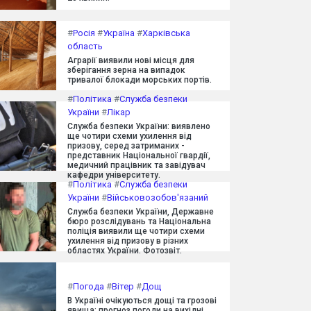
#
Росія
#
Україна
#
Харківська
область
Аграрії виявили нові місця для
зберігання зерна на випадок
тривалої блокади морських портів.
#
Політика
#
Служба безпеки
України
#
Лікар
Служба безпеки України: виявлено
ще чотири схеми ухилення від
призову, серед затриманих -
представник Національної гвардії,
медичний працівник та завідувач
кафедри університету.
#
Політика
#
Служба безпеки
України
#
Військовозобов'язаний
Служба безпеки України, Державне
бюро розслідувань та Національна
поліція виявили ще чотири схеми
ухилення від призову в різних
областях України. Фотозвіт.
#
Погода
#
Вітер
#
Дощ
В Україні очікуються дощі та грозові
явища: прогноз погоди на вихідні.