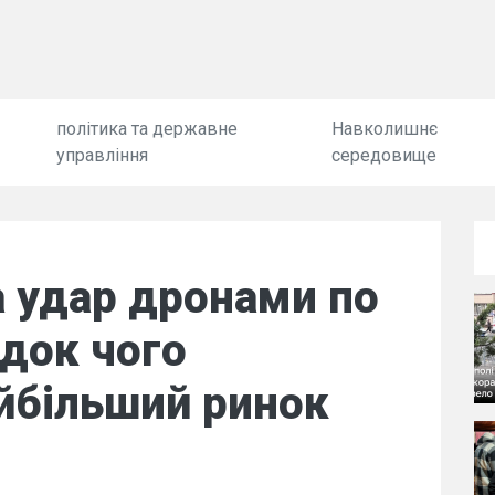
політика та державне
Навколишнє
управління
середовище
а удар дронами по
ідок чого
йбільший ринок