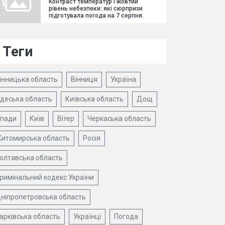
Контраст температур і жовтий
рівень небезпеки: які сюрпризи
підготувала погода на 7 серпня.
Теги
інницька область
Вінниця
Україна
деська область
Київська область
Дощ
пади
Київ
Вітер
Черкаська область
итомирська область
Росія
олтавська область
римінальний кодекс України
ніпропетровська область
арківська область
Українці
Погода