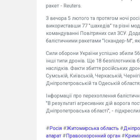
ракет - Reuters.
З вечора 5 лютого та протягом ночі росі
використавши 77 "шахедів" та різні мод
командуванні Повітряних сил ЗСУ. Дода
балістичними ракетами "Іскандер-М", які
Сили оборони України успішно збили 56
інші типи дронів. Ще 18 безпілотників 
наслідків. Факти збиття російських дрон
Сумській, Київській, Черкаській, Черніг
Дніпропетровській та Одеській областя
Інформації про перехоплення балістичн
"В результаті агресивних дій ворога по
Дніпропетровська області", - підкресли
#
Росія
#
Житомирська область
#
Дніпро
апарат
#
Правоохоронний орган
#
Кримі