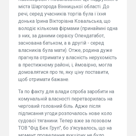
міста Шаргорода Вінницької області. До
речі, серед учасників торгів була і їхня
донька Ірина Вікторівна Ковальська, що
володіє кількома фірмами (принаймні одна
з них, за даними сервісу Опендатабот,
заснована батьком, а в другій - серед
власників була мати). Отже, родина дуже
прагнула отримати у власність нерухомість
в престижному районі, і, ймовірно, могла
домовлятися про те, яку ціну поставити,
щоб отримати бажане.
Та по факту для влади спроба заробити на
комунальній власності перетворилась на
черговий головний біль. Адже після
підписання угоди розпочалось нове коло
судової тяганини. Тепер вже за позовом
ТОВ "Фід Бек Груп", бо з'ясувалось, що на
момент проведення аукціону не було