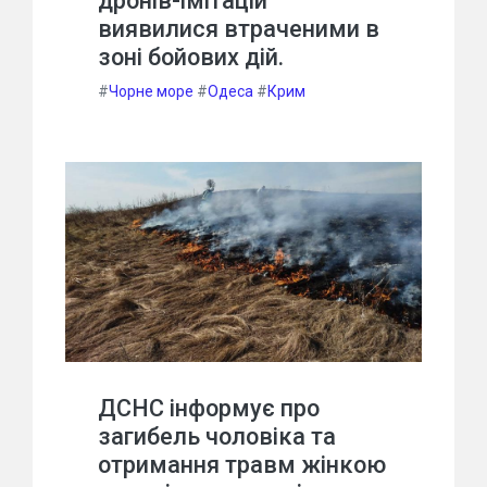
дронів-імітацій
виявилися втраченими в
зоні бойових дій.
#
Чорне море
#
Одеса
#
Крим
ДСНС інформує про
загибель чоловіка та
отримання травм жінкою