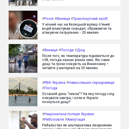
#
Росія
#
Вінниця
#
Транспортний засіб
У нічний час на Келецькій вулиці п'яний
водій влаштував скандал, ображаючи та
атакуючи патрульних - 20 хвилин.
#
Вінниця
#
Погода
#
Дощ
Після того, як температура підніметься до
+38, погода зазнає різких змін. Які саме
дощі та грози очікують на Вінниччину –
читайте у матеріалі на 20 хвилин.
#
РБК-Україна
#
Навколишнє середовище
#
Погода
Останній день "пекла"? На яку погоду слід
очікувати завтра, і коли в Україні
почнуться дощі?
#
Національна поліція України
#
Риболовля
#
Ампутація
Рибальство як альтернатива лікарняним