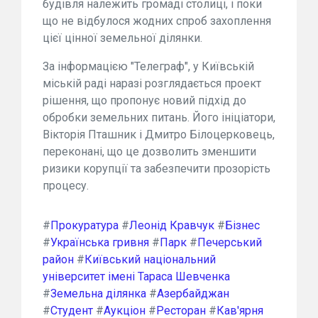
будівля належить громаді столиці, і поки
що не відбулося жодних спроб захоплення
цієї цінної земельної ділянки.
За інформацією "Телеграф", у Київській
міській раді наразі розглядається проект
рішення, що пропонує новий підхід до
обробки земельних питань. Його ініціатори,
Вікторія Пташник і Дмитро Білоцерковець,
переконані, що це дозволить зменшити
ризики корупції та забезпечити прозорість
процесу.
#
Прокуратура
#
Леонід Кравчук
#
Бізнес
#
Українська гривня
#
Парк
#
Печерський
район
#
Київський національний
університет імені Тараса Шевченка
#
Земельна ділянка
#
Азербайджан
#
Студент
#
Аукціон
#
Ресторан
#
Кав'ярня