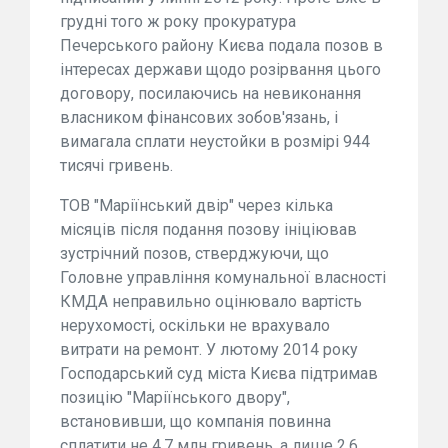
грудні того ж року прокуратура
Печерського району Києва подала позов в
інтересах держави щодо розірвання цього
договору, посилаючись на невиконання
власником фінансових зобов'язань, і
вимагала сплати неустойки в розмірі 944
тисячі гривень.
ТОВ "Маріїнський двір" через кілька
місяців після подання позову ініціював
зустрічний позов, стверджуючи, що
Головне управління комунальної власності
КМДА неправильно оцінювало вартість
нерухомості, оскільки не врахувало
витрати на ремонт. У лютому 2014 року
Господарський суд міста Києва підтримав
позицію "Маріїнського двору",
встановивши, що компанія повинна
сплатити не 4,7 млн гривень, а лише 2,6