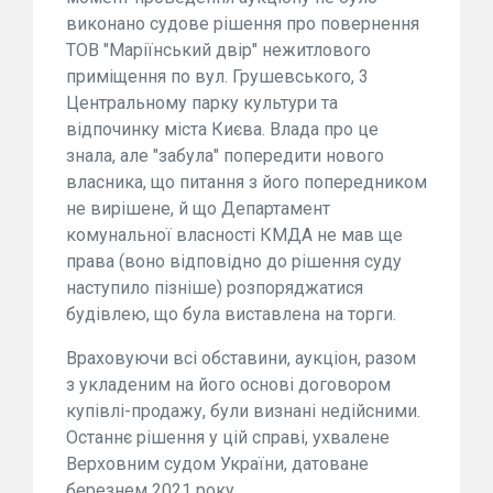
виконано судове рішення про повернення
ТОВ "Маріїнський двір" нежитлового
приміщення по вул. Грушевського, 3
Центральному парку культури та
відпочинку міста Києва. Влада про це
знала, але "забула" попередити нового
власника, що питання з його попередником
не вирішене, й що Департамент
комунальної власності КМДА не мав ще
права (воно відповідно до рішення суду
наступило пізніше) розпоряджатися
будівлею, що була виставлена на торги.
Враховуючи всі обставини, аукціон, разом
з укладеним на його основі договором
купівлі-продажу, були визнані недійсними.
Останнє рішення у цій справі, ухвалене
Верховним судом України, датоване
березнем 2021 року.