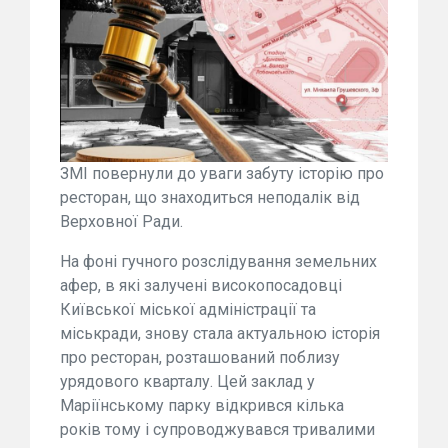
ЗМІ повернули до уваги забуту історію про
ресторан, що знаходиться неподалік від
Верховної Ради.
На фоні гучного розслідування земельних
афер, в які залучені високопосадовці
Київської міської адміністрації та
міськради, знову стала актуальною історія
про ресторан, розташований поблизу
урядового кварталу. Цей заклад у
Маріїнському парку відкрився кілька
років тому і супроводжувався тривалими