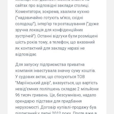
сайтах про відповідні заклади столиці.
Коментатори, зокрема, хвалили кухню
("надзвичайно готують м'ясо, східні
солодощі"), інтер'єр та розташування ("дуже
зручна локація для конфіденційних
зустрічей"). Останні відгуки були розміщені
шість років тому, а телефон, що вказаний
як контактний для закладу наразі не
відповідає.
Для запуску підприємства приватна
компанія інвестувала значну суму коштів.
У судових актах, що стосуються ТОВ
"Маріїнський двір", вказується, що вартість
невід'ємних поліпшень складає 2 мільйони
96 тисяч гривень. Це, безсумнівно, надало
орендарю підстави для придбання
нерухомості. Договір купівлі-продажу був
підписаний у липні 2012 року. Проте вже в