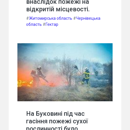
внаслідок пожежі на
відкритій місцевості.
#
Житомирська область
#
Чернівецька
область
#
Гектар
На Буковині під час
гасіння пожежі сухої
рослинності було