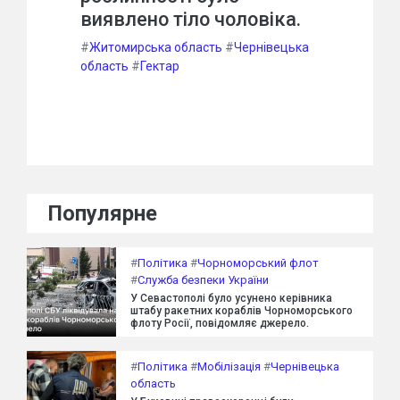
виявлено тіло чоловіка.
#
Житомирська область
#
Чернівецька
область
#
Гектар
Популярне
#
Політика
#
Чорноморський флот
#
Служба безпеки України
У Севастополі було усунено керівника
штабу ракетних кораблів Чорноморського
флоту Росії, повідомляє джерело.
#
Політика
#
Мобілізація
#
Чернівецька
область