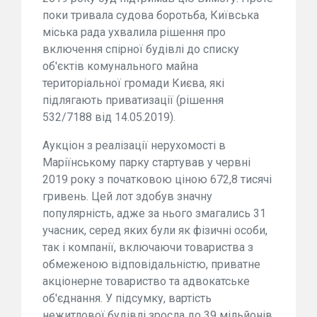
поки тривала судова боротьба, Київська
міська рада ухвалила рішення про
включення спірної будівлі до списку
об'єктів комунального майна
територіальної громади Києва, які
підлягають приватизації (рішення
532/7188 від 14.05.2019).
Аукціон з реалізації нерухомості в
Маріїнському парку стартував у червні
2019 року з початковою ціною 672,8 тисячі
гривень. Цей лот здобув значну
популярність, адже за нього змагались 31
учасник, серед яких були як фізичні особи,
так і компанії, включаючи товариства з
обмеженою відповідальністю, приватне
акціонерне товариство та адвокатське
об'єднання. У підсумку, вартість
нежитлової будівлі зросла до 39 мільйонів