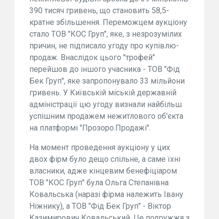
390 тисяч гривень, що становить 58,5-
кратне збільшення. Переможцем аукціону
стало ТОВ "КОС Груп", яке, з незрозумілих
причин, не підписало угоду про купівлю-
продаж. Внаслідок цього "трофей"
перейшов до іншого учасника - ТОВ "Фід
Бек Груп", яке запропонувало 33 мільйони
гривень. У Київській міській державній
адміністрації цю угоду визнали найбільш
успішним продажем нежитлового об'єкта
на платформі "Прозоро.Продажі".
На момент проведення аукціону у цих
двох фірм було дещо спільне, а саме їхні
власники, адже кінцевим бенефіціаром
ТОВ "КОС Груп" була Ольга Степанівна
Ковальська (наразі фірма належить Івану
Ніжнику), а ТОВ "Фід Бек Груп" - Віктор
Казимирович Ковальський. Це подружжя з