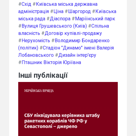
#
Схід
#
Київська міська державна
адміністрація
#
Ціна
#
Шаргород
#
Київська
міська рада
#
Діаспора
#
Маріїнський парк
#
Вулиця Грушевського (Київ)
#
Спільна
власність
#
Договір купівлі-продажу
#
Нерухомість
#
Володимир Бондаренко
(політик)
#
Стадіон "Динамо" імені Валерія
Лобановського
#
Дизайн інтер'єру
#
Пташник Вікторія Юріївна
Інші публікації