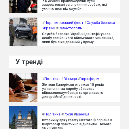
У Буковині правоохоронці були
заарештовані за сприяння особам, які
ухиляються від служби.
#
Чорноморський флот
#
Служба безпеки
України
#
Севастополь
Служба безпеки України ідентифікувала
особу російського військового чиновника,
який був ліквідований у Криму.
У тренді
#
Політика
#
Вінниця
#
Укрінформ
Жителя Запоріжжя отримав 15 років
ув'язнення за спробу вбивства
військовослужбовця та організацію
диверсійної діяльності.
#
Політика
#
Росія
#
Вінниця
Історичну арку храму Святого Флоріана в
Шаргороді практично відновили - всього
за 20 хвилин.