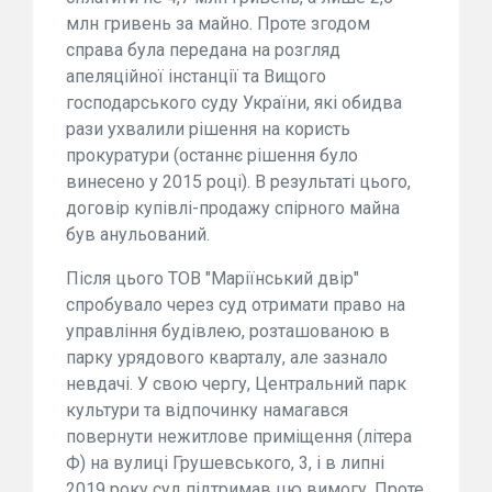
млн гривень за майно. Проте згодом
справа була передана на розгляд
апеляційної інстанції та Вищого
господарського суду України, які обидва
рази ухвалили рішення на користь
прокуратури (останнє рішення було
винесено у 2015 році). В результаті цього,
договір купівлі-продажу спірного майна
був анульований.
Після цього ТОВ "Маріїнський двір"
спробувало через суд отримати право на
управління будівлею, розташованою в
парку урядового кварталу, але зазнало
невдачі. У свою чергу, Центральний парк
культури та відпочинку намагався
повернути нежитлове приміщення (літера
Ф) на вулиці Грушевського, 3, і в липні
2019 року суд підтримав цю вимогу. Проте