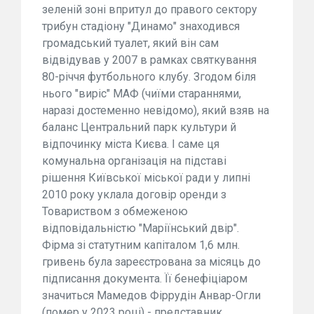
зеленій зоні впритул до правого сектору
трибун стадіону "Динамо" знаходився
громадський туалет, який він сам
відвідував у 2007 в рамках святкування
80-річчя футбольного клубу. Згодом біля
нього "виріс" МАФ (чиїми стараннями,
наразі достеменно невідомо), який взяв на
баланс Центральний парк культури й
відпочинку міста Києва. І саме ця
комунальна організація на підставі
рішення Київської міської ради у липні
2010 року уклала договір оренди з
Товариством з обмеженою
відповідальністю "Маріїнський двір".
Фірма зі статутним капіталом 1,6 млн.
гривень була зареєстрована за місяць до
підписання документа. Її бенефіціаром
значиться Мамедов Фіррудін Анвар-Огли
(помер у 2023 році) - представник