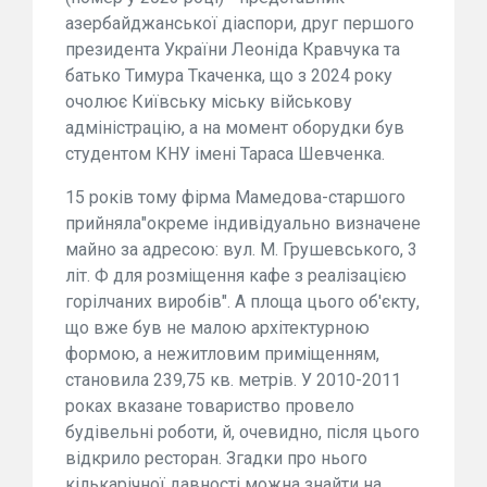
азербайджанської діаспори, друг першого
президента України Леоніда Кравчука та
батько Тимура Ткаченка, що з 2024 року
очолює Київську міську військову
адміністрацію, а на момент оборудки був
студентом КНУ імені Тараса Шевченка.
15 років тому фірма Мамедова-старшого
прийняла"окреме індивідуально визначене
майно за адресою: вул. М. Грушевського, 3
літ. Ф для розміщення кафе з реалізацією
горілчаних виробів". А площа цього об'єкту,
що вже був не малою архітектурною
формою, а нежитловим приміщенням,
становила 239,75 кв. метрів. У 2010-2011
роках вказане товариство провело
будівельні роботи, й, очевидно, після цього
відкрило ресторан. Згадки про нього
кількарічної давності можна знайти на