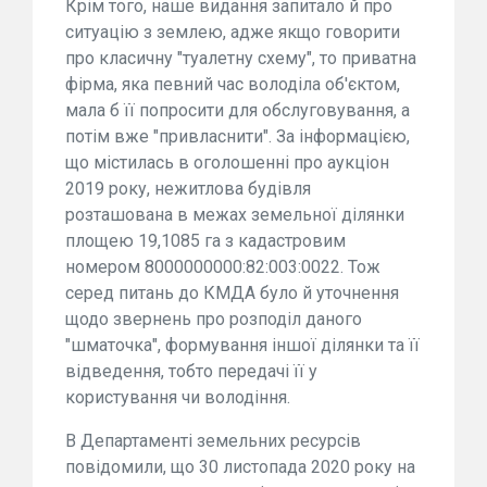
Крім того, наше видання запитало й про
ситуацію з землею, адже якщо говорити
про класичну "туалетну схему", то приватна
фірма, яка певний час володіла об'єктом,
мала б її попросити для обслуговування, а
потім вже "привласнити". За інформацією,
що містилась в оголошенні про аукціон
2019 року, нежитлова будівля
розташована в межах земельної ділянки
площею 19,1085 га з кадастровим
номером 8000000000:82:003:0022. Тож
серед питань до КМДА було й уточнення
щодо звернень про розподіл даного
"шматочка", формування іншої ділянки та її
відведення, тобто передачі її у
користування чи володіння.
В Департаменті земельних ресурсів
повідомили, що 30 листопада 2020 року на