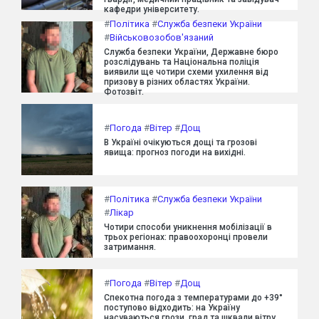
кафедри університету.
#
Політика
#
Служба безпеки України
#
Військовозобов'язаний
Служба безпеки України, Державне бюро
розслідувань та Національна поліція
виявили ще чотири схеми ухилення від
призову в різних областях України.
Фотозвіт.
#
Погода
#
Вітер
#
Дощ
В Україні очікуються дощі та грозові
явища: прогноз погоди на вихідні.
#
Політика
#
Служба безпеки України
#
Лікар
Чотири способи уникнення мобілізації в
трьох регіонах: правоохоронці провели
затримання.
#
Погода
#
Вітер
#
Дощ
Спекотна погода з температурами до +39°
поступово відходить: на Україну
насуваються грози, град та шквали вітру