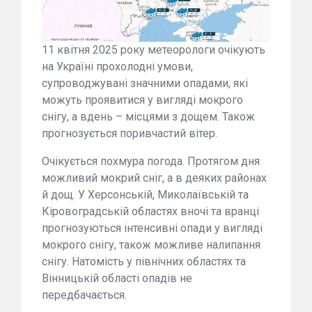
11 квітня 2025 року метеорологи очікують
на Україні прохолодні умови,
супроводжувані значними опадами, які
можуть проявитися у вигляді мокрого
снігу, а вдень – місцями з дощем. Також
прогнозується поривчастий вітер.
Очікується похмура погода. Протягом дня
можливий мокрий сніг, а в деяких районах
й дощ. У Херсонській, Миколаївській та
Кіровоградській областях вночі та вранці
прогнозуються інтенсивні опади у вигляді
мокрого снігу, також можливе налипання
снігу. Натомість у північних областях та
Вінницькій області опадів не
передбачається.