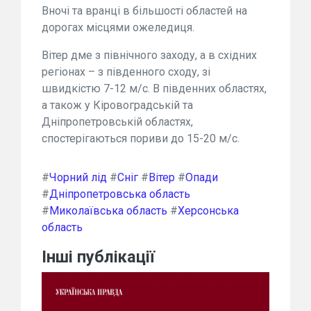
Вночі та вранці в більшості областей на
дорогах місцями ожеледиця.
Вітер дме з північного заходу, а в східних
регіонах – з південного сходу, зі
швидкістю 7-12 м/с. В південних областях,
а також у Кіровоградській та
Дніпропетровській областях,
спостерігаються пориви до 15-20 м/с.
#
Чорний лід
#
Сніг
#
Вітер
#
Опади
#
Дніпропетровська область
#
Миколаївська область
#
Херсонська
область
Інші публікації