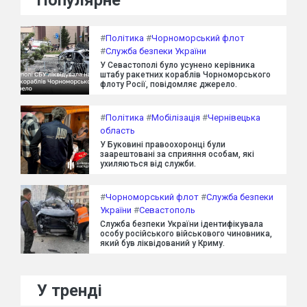
#
Політика
#
Чорноморський флот
#
Служба безпеки України
У Севастополі було усунено керівника
штабу ракетних кораблів Чорноморського
флоту Росії, повідомляє джерело.
#
Політика
#
Мобілізація
#
Чернівецька
область
У Буковині правоохоронці були
заарештовані за сприяння особам, які
ухиляються від служби.
#
Чорноморський флот
#
Служба безпеки
України
#
Севастополь
Служба безпеки України ідентифікувала
особу російського військового чиновника,
який був ліквідований у Криму.
У тренді