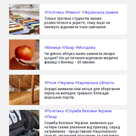
#
Політика
#
Ремонт
#
Українська гривня
Тільки третина студентів зможе
розміститися в укритті, тому ліцеї не
зможуть відновити очне навчання.
#
Вінниця
#
Лікар
#
Молдова
Чи дійсно яблуко може замінити лікаря
щодня? На це питання відповіли медичні
фахівці з Вінниці - 20 хвилин.
#
Росія
#
Україна
#
Харківська область
Аграрії виявили нові місця для зберігання
зерна на випадок тривалої блокади
морських портів.
#
Політика
#
Служба безпеки України
#
Лікар
Служба безпеки України: виявлено ще
чотири схеми ухилення від призову, серед
затриманих - представник Національної
гвардії, медичний працівник та завідувач