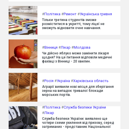
#
Політика
#
Ремонт
#
Українська гривня
Тільки третина студентів зможе
розміститися в укритті, тому ліцеї не
зможуть відновити очне навчання.
#
Вінниця
#
Лікар
#
Молдова
Чи дійсно яблуко може замінити лікаря
щодня? На це питання відповіли медичні
фахівці з Вінниці - 20 хвилин.
#
Росія
#
Україна
#
Харківська область
Аграрії виявили нові місця для зберігання
зерна на випадок тривалої блокади
морських портів.
#
Політика
#
Служба безпеки України
#
Лікар
Служба безпеки України: виявлено ще
чотири схеми ухилення від призову, серед
затриманих - представник Національної