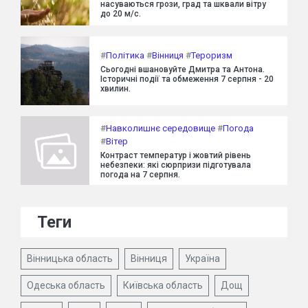
насуваються грози, град та шквали вітру
до 20 м/с.
#
Політика
#
Вінниця
#
Тероризм
Сьогодні вшановуйте Дмитра та Антона.
Історичні події та обмеження 7 серпня - 20
хвилин.
#
Навколишнє середовище
#
Погода
#
Вітер
Контраст температур і жовтий рівень
небезпеки: які сюрпризи підготувала
погода на 7 серпня.
Теги
Вінницька область
Вінниця
Україна
Одеська область
Київська область
Дощ