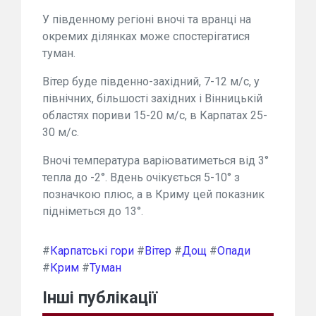
У південному регіоні вночі та вранці на
окремих ділянках може спостерігатися
туман.
Вітер буде південно-західний, 7-12 м/с, у
північних, більшості західних і Вінницькій
областях пориви 15-20 м/с, в Карпатах 25-
30 м/с.
Вночі температура варіюватиметься від 3°
тепла до -2°. Вдень очікується 5-10° з
позначкою плюс, а в Криму цей показник
підніметься до 13°.
#
Карпатські гори
#
Вітер
#
Дощ
#
Опади
#
Крим
#
Туман
Інші публікації