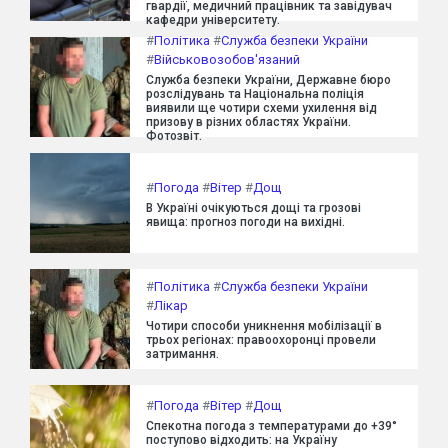
гвардії, медичний працівник та завідувач
кафедри університету.
#
Політика
#
Служба безпеки України
#
Військовозобов'язаний
Служба безпеки України, Державне бюро
розслідувань та Національна поліція
виявили ще чотири схеми ухилення від
призову в різних областях України.
Фотозвіт.
#
Погода
#
Вітер
#
Дощ
В Україні очікуються дощі та грозові
явища: прогноз погоди на вихідні.
#
Політика
#
Служба безпеки України
#
Лікар
Чотири способи уникнення мобілізації в
трьох регіонах: правоохоронці провели
затримання.
#
Погода
#
Вітер
#
Дощ
Спекотна погода з температурами до +39°
поступово відходить: на Україну