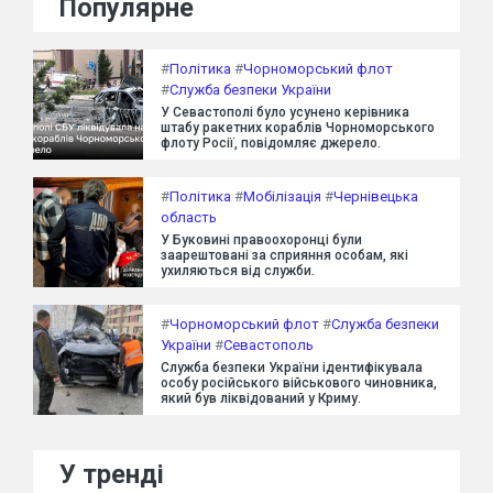
Популярне
#
Політика
#
Чорноморський флот
#
Служба безпеки України
У Севастополі було усунено керівника
штабу ракетних кораблів Чорноморського
флоту Росії, повідомляє джерело.
#
Політика
#
Мобілізація
#
Чернівецька
область
У Буковині правоохоронці були
заарештовані за сприяння особам, які
ухиляються від служби.
#
Чорноморський флот
#
Служба безпеки
України
#
Севастополь
Служба безпеки України ідентифікувала
особу російського військового чиновника,
який був ліквідований у Криму.
У тренді