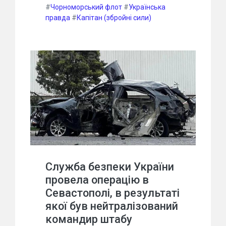
#
Чорноморський флот
#
Українська
правда
#
Капітан (збройні сили)
Служба безпеки України
провела операцію в
Севастополі, в результаті
якої був нейтралізований
командир штабу