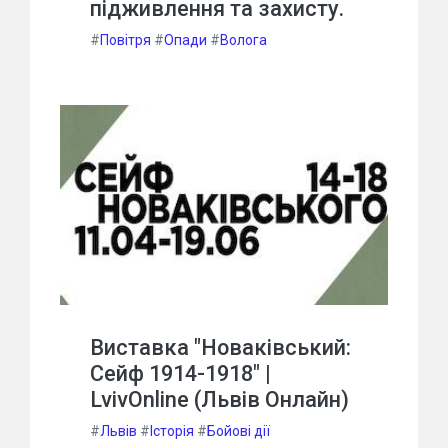
підживлення та захисту.
#
Повітря
#
Опади
#
Волога
Виставка "Новаківський:
Сейф 1914-1918" |
LvivOnline (Львів Онлайн)
#
Львів
#
Історія
#
Бойові дії