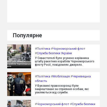
Популярне
#
Політика
#
Чорноморський флот
#
Служба безпеки України
У Севастополі було усунено керівника
штабу ракетних кораблів Чорноморського
флоту Росії, повідомляє джерело.
#
Політика
#
Мобілізація
#
Чернівецька
область
У Буковині правоохоронці були
заарештовані за сприяння особам, які
ухиляються від служби.
#
Чорноморський флот
#
Служба безпеки