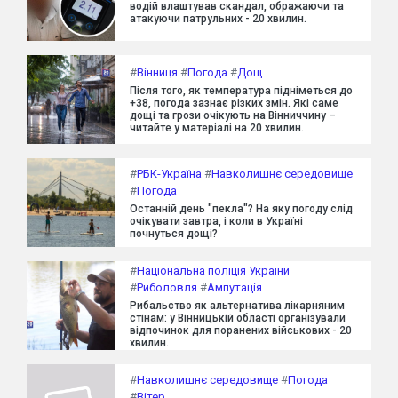
водій влаштував скандал, ображаючи та
атакуючи патрульних - 20 хвилин.
#
Вінниця
#
Погода
#
Дощ
Після того, як температура підніметься до
+38, погода зазнає різких змін. Які саме
дощі та грози очікують на Вінниччину –
читайте у матеріалі на 20 хвилин.
#
РБК-Україна
#
Навколишнє середовище
#
Погода
Останній день "пекла"? На яку погоду слід
очікувати завтра, і коли в Україні
почнуться дощі?
#
Національна поліція України
#
Риболовля
#
Ампутація
Рибальство як альтернатива лікарняним
стінам: у Вінницькій області організували
відпочинок для поранених військових - 20
хвилин.
#
Навколишнє середовище
#
Погода
#
Вітер