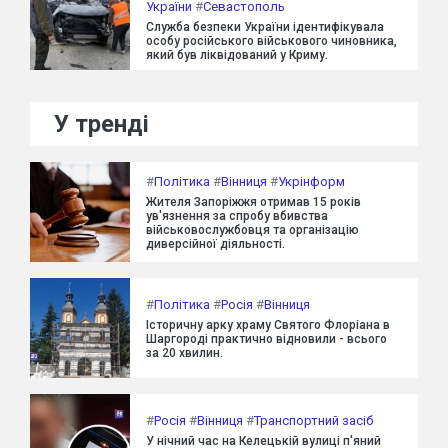
України
#
Севастополь
Служба безпеки України ідентифікувала
особу російського військового чиновника,
який був ліквідований у Криму.
У тренді
#
Політика
#
Вінниця
#
Укрінформ
Жителя Запоріжжя отримав 15 років
ув'язнення за спробу вбивства
військовослужбовця та організацію
диверсійної діяльності.
#
Політика
#
Росія
#
Вінниця
Історичну арку храму Святого Флоріана в
Шаргороді практично відновили - всього
за 20 хвилин.
#
Росія
#
Вінниця
#
Транспортний засіб
У нічний час на Келецькій вулиці п'яний