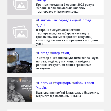
Прогноз погоди на 6 серпня 2026 року в
Україні: після аномально високих
температур очікуються дощі.
#
Навколишнє середовище
#
Погода
#
Дощ
В Україні очікується зниження
температури, і незабаром настануть
грозові явища: метеорологи озвучили,
коли слід чекати на покращення погодних
умов.
#
Погода
#
Вітер
#
Дощ
У четвер в Україні пануватиме тепло і суха
погода, тоді як у п'ятницю з західних
регіонів очікуються дощі з грозовими
явищами.
#
Політика
#
Укрінформ
#
Збройні сили
України
Вшанування пам'яті Владислава Яковенка,
відомого під позивним "СКАЛА".