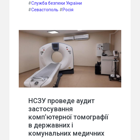
#
Служба безпеки України
#
Севастополь
#
Росія
НСЗУ проведе аудит
застосування
комп'ютерної томографії
в державних і
комунальних медичних