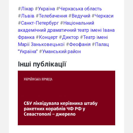
#
Лікар
#
Україна
#
Черкаська область
#
Львів
#
Телебачення
#
Ведучий
#
Черкаси
#
Санкт-Петербург
#
Національний
академічний драматичний театр імені Івана
Франка
#
Концерт
#
Диктор
#
Театр імені
Марії Заньковецької
#
Феофанія
#
Палац
"Україна"
#
Уманський район
Інші публікації