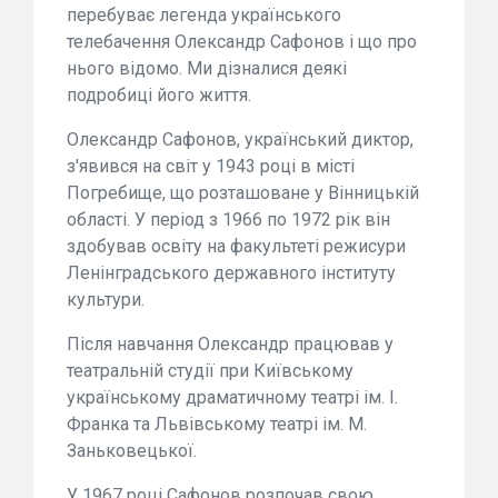
перебуває легенда українського
телебачення Олександр Сафонов і що про
нього відомо. Ми дізналися деякі
подробиці його життя.
Олександр Сафонов, український диктор,
з'явився на світ у 1943 році в місті
Погребище, що розташоване у Вінницькій
області. У період з 1966 по 1972 рік він
здобував освіту на факультеті режисури
Ленінградського державного інституту
культури.
Після навчання Олександр працював у
театральній студії при Київському
українському драматичному театрі ім. І.
Франка та Львівському театрі ім. М.
Заньковецької.
У 1967 році Сафонов розпочав свою