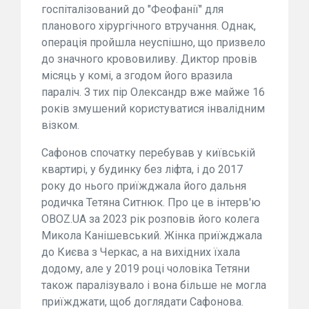
госпіталізований до "Феофанії" для
планового хірургічного втручання. Однак,
операція пройшла неуспішно, що призвело
до значного крововиливу. Диктор провів
місяць у комі, а згодом його вразила
параліч. З тих пір Олександр вже майже 16
років змушений користуватися інвалідним
візком.
Сафонов спочатку перебував у київській
квартирі, у будинку без ліфта, і до 2017
року до нього приїжджала його дальня
родичка Тетяна Ситнюк. Про це в інтерв'ю
OBOZ.UA за 2023 рік розповів його колега
Микола Канішевський. Жінка приїжджала
до Києва з Черкас, а на вихідних їхала
додому, але у 2019 році чоловіка Тетяни
також паралізувало і вона більше не могла
приїжджати, щоб доглядати Сафонова.