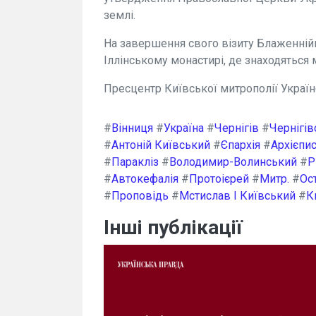
землі.
На завершення свого візиту Блаженній
Іллінському монастирі, де знаходяться 
Пресцентр Київської митрополії Украї
#
Вінниця
#
Україна
#
Чернігів
#
Чернігів
#
Антоній Київський
#
Єпархія
#
Архієпи
#
Паракліз
#
Володимир-Волинський
#
Р
#
Автокефалія
#
Протоієрей
#
Митр.
#
Ос
#
Проповідь
#
Мстислав I Київський
#
К
Інші публікації