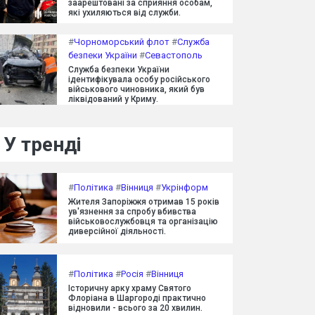
заарештовані за сприяння особам,
які ухиляються від служби.
#
Чорноморський флот
#
Служба
безпеки України
#
Севастополь
Служба безпеки України
ідентифікувала особу російського
військового чиновника, який був
ліквідований у Криму.
У тренді
#
Політика
#
Вінниця
#
Укрінформ
Жителя Запоріжжя отримав 15 років
ув'язнення за спробу вбивства
військовослужбовця та організацію
диверсійної діяльності.
#
Політика
#
Росія
#
Вінниця
Історичну арку храму Святого
Флоріана в Шаргороді практично
відновили - всього за 20 хвилин.