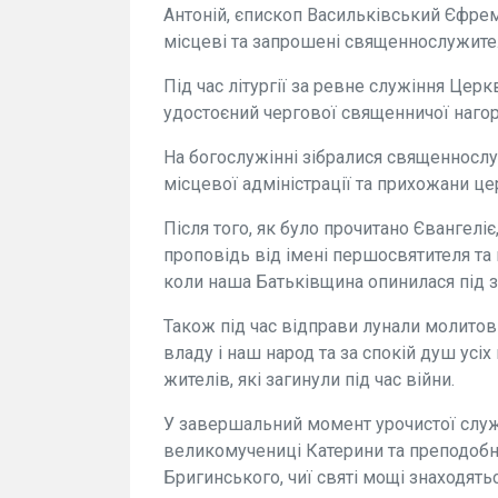
Антоній, єпископ Васильківський Єфрем
місцеві та запрошені священнослужител
Під час літургії за ревне служіння Це
удостоєний чергової священничої нагор
На богослужінні зібралися священнослу
місцевої адміністрації та прихожани це
Після того, як було прочитано Євангел
проповідь від імені першосвятителя та
коли наша Батьківщина опинилася під 
Також під час відправи лунали молитовн
владу і наш народ та за спокій душ усі
жителів, які загинули під час війни.
У завершальний момент урочистої служ
великомучениці Катерини та преподобно
Бригинського, чиї святі мощі знаходятьс