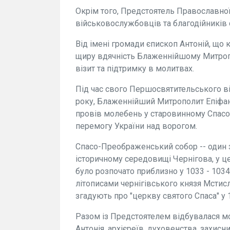
Окрім того, Предстоятель Православно
військовослужбовців та благодійників
Від імені громади єпископ Антоній, що
щиру вдячність Блаженнійшому Митроп
візит та підтримку в молитвах.
Під час свого Першосвятительського віз
року, Блаженнійший Митрополит Епіфан
провів молебень у старовинному Спас
перемогу України над ворогом.
Спасо-Преображенський собор -- один 
історичному середовищі Чернігова, у ц
було розпочато приблизно у 1033 - 103
літописами чернігівського князя Мсти
згадують про "церкву святого Спаса" у 
Разом із Предстоятелем відбувалася м
Антонія, архієреїв, духовенства, захисн