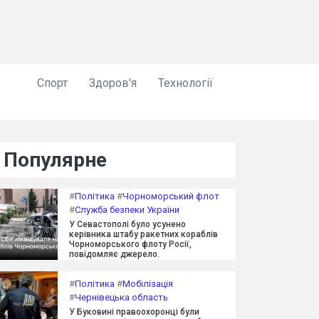
Спорт
Здоров'я
Технології
Популярне
#
Політика
#
Чорноморський флот
#
Служба безпеки України
У Севастополі було усунено
керівника штабу ракетних кораблів
Чорноморського флоту Росії,
повідомляє джерело.
#
Політика
#
Мобілізація
#
Чернівецька область
У Буковині правоохоронці були