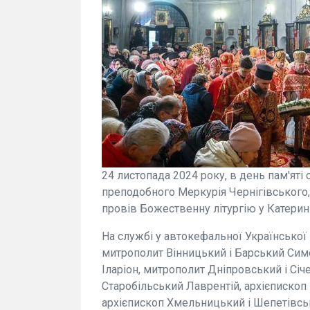
24 листопада 2024 року, в день пам'яті
преподобного Меркурія Чернігівського, 
провів Божественну літургію у Катери
На службі у автокефальної Українсько
митрополит Вінницький і Барський Сим
Іларіон, митрополит Дніпровський і Січ
Старобільський Лаврентій, архієписко
архієпископ Хмельницький і Шепетівсь