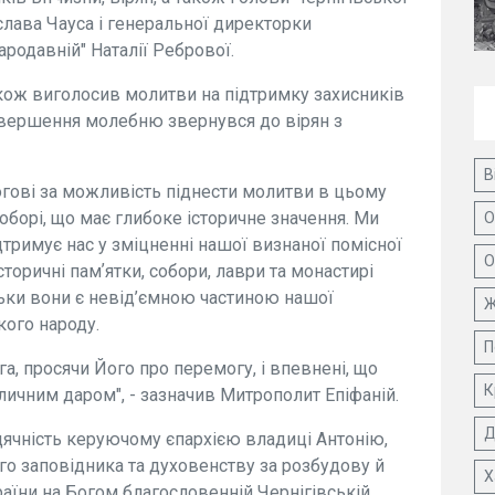
слава Чауса і генеральної директорки
ародавній" Наталії Ребрової.
кож виголосив молитви на підтримку захисників
завершення молебню звернувся до вірян з
В
гові за можливість піднести молитви в цьому
орі, що має глибоке історичне значення. Ми
О
дтримує нас у зміцненні нашої визнаної помісної
О
торичні памʼятки, собори, лаври та монастирі
льки вони є невід’ємною частиною нашої
Ж
кого народу.
П
а, просячи Його про перемогу, і впевнені, що
К
ичним даром", - зазначив Митрополит Епіфаній.
Д
ячність керуючому єпархією владиці Антонію,
го заповідника та духовенству за розбудову й
Х
їни на Богом благословенній Чернігівській