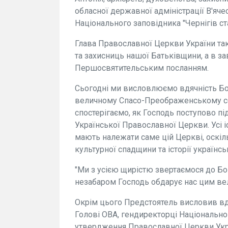
обласної державної адміністрації В'яче
Національного заповідника "Чернігів ст
Глава Православної Церкви України та
та захисниць нашої Батьківщини, а в 
Першосвятительським посланням.
Сьогодні ми висловлюємо вдячність Бо
величному Спасо-Преображенському соб
спостерігаємо, як Господь поступово пі
Української Православної Церкви. Усі іс
мають належати саме цій Церкві, оскі
культурної спадщини та історії українсь
"Ми з усією щирістю звертаємося до Бог
незабаром Господь обдарує нас цим вел
Окрім цього Предстоятель висловив вд
Голові ОВА, гендиректорці Національно
утвердження Православної Церкви Укра