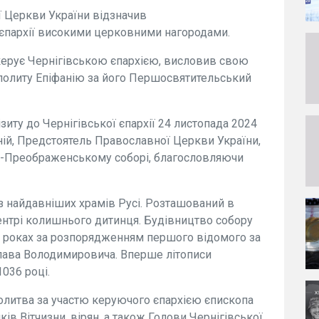
ї Церкви України відзначив
 єпархії високими церковними нагородами.
 керує Чернігівською єпархією, висловив свою
олиту Епіфанію за його Першосвятительський
иту до Чернігівської єпархії 24 листопада 2024
ій, Предстоятель Православної Церкви України,
о-Преображенському соборі, благословляючи
з найдавніших храмів Русі. Розташований в
ентрі колишнього дитинця. Будівництво собору
4 роках за розпорядженням першого відомого за
слава Володимировича. Вперше літописи
1036 році.
олитва за участю керуючого єпархією єпископа
иків Вітчизни, вірян, а також Голови Чернігівської