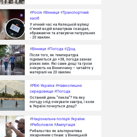
#
Росія
#
Вінниця
#
Транспортний
засіб
У нічний час на Келецькій вулиці
п'яний водій влаштував скандал,
ображаючи та атакуючи патрульних
- 20 хвилин.
#
Вінниця
#
Погода
#
Дощ
Після того, як температура
підніметься до +38, погода зазнає
різких змін. Які саме дощі та грози
очікують на Вінниччину – читайте у
матеріалі на 20 хвилин.
#
РБК-Україна
#
Навколишнє
середовище
#
Погода
Останній день "пекла"? На яку
погоду слід очікувати завтра, і коли
в Україні почнуться дощі?
#
Національна поліція України
#
Риболовля
#
Ампутація
Рибальство як альтернатива
лікарняним стінам: у Вінницькій