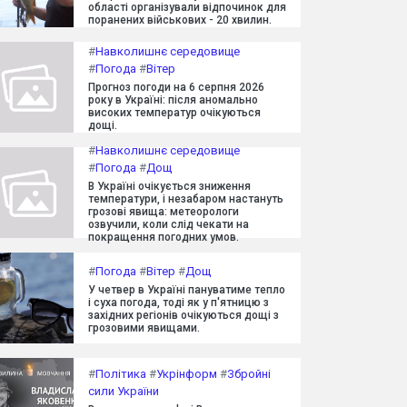
області організували відпочинок для
поранених військових - 20 хвилин.
#
Навколишнє середовище
#
Погода
#
Вітер
Прогноз погоди на 6 серпня 2026
року в Україні: після аномально
високих температур очікуються
дощі.
#
Навколишнє середовище
#
Погода
#
Дощ
В Україні очікується зниження
температури, і незабаром настануть
грозові явища: метеорологи
озвучили, коли слід чекати на
покращення погодних умов.
#
Погода
#
Вітер
#
Дощ
У четвер в Україні пануватиме тепло
і суха погода, тоді як у п'ятницю з
західних регіонів очікуються дощі з
грозовими явищами.
#
Політика
#
Укрінформ
#
Збройні
сили України