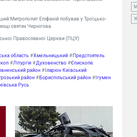
М
ший Митрополит Епіфаній побував у Троїцько-
У
мощі святих Чернігова.
нської Православної Церкви (ПЦУ)
ська область
#
Хмельницький
#
Предстоятель
скоп
#
Літургія
#
Духовенство
#
Єпископе.
івненський район
#
Іларіон Київський
трозький район
#
Бориспільський район
#
Ігумен
иївська Русь