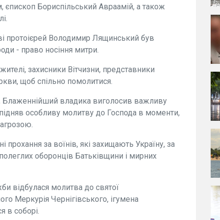
, єпископ Бориспільський Авраамій, а також
і.
ркві протоієрей Володимир Лящинський був
оди - право носіння митри.
жителі, захисники Вітчизни, представники
ркви, щоб спільно помолитися.
іє, Блаженнійший владика виголосив важливу
 підняв особливу молитву до Господа в моменти,
загрозою.
і прохання за воїнів, які захищають Україну, за
х полеглих оборонців Батьківщини і мирних
би відбулася молитва до святої
го Меркурія Чернігівського, ігумена
я в соборі.