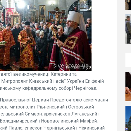
 святої великомучениці Катерини та
Митрополит Київський і всієї України Епіфаній
нинському кафедральному соборі Чернігова.
ї Православної Церкви Предстоятелю асистували
еон, митрополит Рівненський і Острозький
еславський Симеон, архієпископ Луганський і
п Володимирський і Нововолинський Матфей,
кий Павло, єпископ Чернігівський і Ніжинський