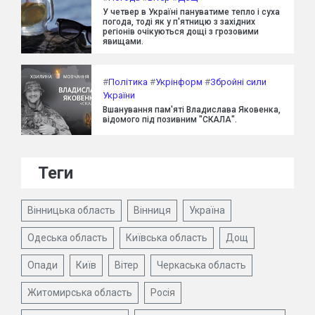
У четвер в Україні пануватиме тепло і суха
погода, тоді як у п'ятницю з західних
регіонів очікуються дощі з грозовими
явищами.
#
Політика
#
Укрінформ
#
Збройні сили
України
Вшанування пам'яті Владислава Яковенка,
відомого під позивним "СКАЛА".
Теги
Вінницька область
Вінниця
Україна
Одеська область
Київська область
Дощ
Опади
Київ
Вітер
Черкаська область
Житомирська область
Росія