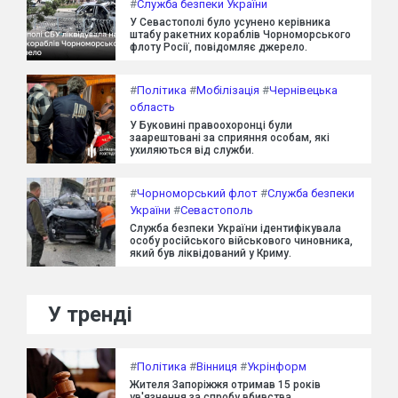
#
Служба безпеки України
У Севастополі було усунено керівника
штабу ракетних кораблів Чорноморського
флоту Росії, повідомляє джерело.
#
Політика
#
Мобілізація
#
Чернівецька
область
У Буковині правоохоронці були
заарештовані за сприяння особам, які
ухиляються від служби.
#
Чорноморський флот
#
Служба безпеки
України
#
Севастополь
Служба безпеки України ідентифікувала
особу російського військового чиновника,
який був ліквідований у Криму.
У тренді
#
Політика
#
Вінниця
#
Укрінформ
Жителя Запоріжжя отримав 15 років
ув'язнення за спробу вбивства