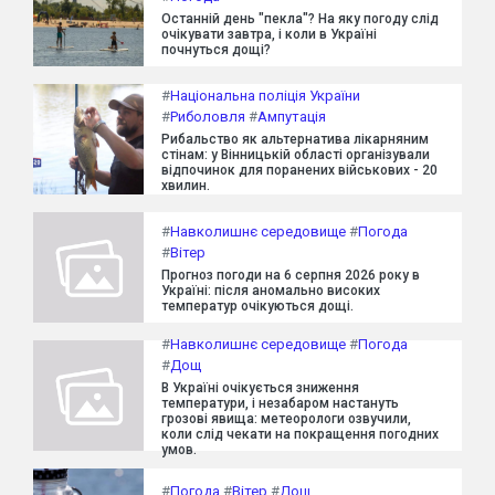
Останній день "пекла"? На яку погоду слід
очікувати завтра, і коли в Україні
почнуться дощі?
#
Національна поліція України
#
Риболовля
#
Ампутація
Рибальство як альтернатива лікарняним
стінам: у Вінницькій області організували
відпочинок для поранених військових - 20
хвилин.
#
Навколишнє середовище
#
Погода
#
Вітер
Прогноз погоди на 6 серпня 2026 року в
Україні: після аномально високих
температур очікуються дощі.
#
Навколишнє середовище
#
Погода
#
Дощ
В Україні очікується зниження
температури, і незабаром настануть
грозові явища: метеорологи озвучили,
коли слід чекати на покращення погодних
умов.
#
Погода
#
Вітер
#
Дощ