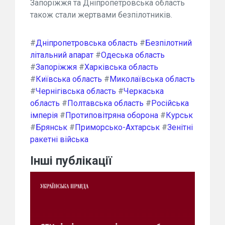
Запоріжжя та Дніпропетровська область
також стали жертвами безпілотників.
#
Дніпропетровська область
#
Безпілотний
літальний апарат
#
Одеська область
#
Запоріжжя
#
Харківська область
#
Київська область
#
Миколаївська область
#
Чернігівська область
#
Черкаська
область
#
Полтавська область
#
Російська
імперія
#
Протиповітряна оборона
#
Курськ
#
Брянськ
#
Приморсько-Ахтарськ
#
Зенітні
ракетні війська
Інші публікації