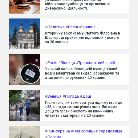
військовослужбовця та організацію
диверсійної діяльності.
#
Політика
#
Росія
#
Вінниця
Історичну арку храму Святого Флоріана в
Шаргороді практично відновили - всього
за 20 хвилин.
#
Росія
#
Вінниця
#
Транспортний засіб
У нічний час на Келецькій вулиці п'яний
водій влаштував скандал, ображаючи та
атакуючи патрульних - 20 хвилин.
#
Вінниця
#
Погода
#
Дощ
Після того, як температура підніметься до
+38, погода зазнає різких змін. Які саме
дощі та грози очікують на Вінниччину –
читайте у матеріалі на 20 хвилин.
#
РБК-Україна
#
Навколишнє середовище
#
Погода