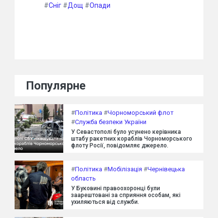
#
Сніг
#
Дощ
#
Опади
Популярне
#
Політика
#
Чорноморський флот
#
Служба безпеки України
У Севастополі було усунено керівника
штабу ракетних кораблів Чорноморського
флоту Росії, повідомляє джерело.
#
Політика
#
Мобілізація
#
Чернівецька
область
У Буковині правоохоронці були
заарештовані за сприяння особам, які
ухиляються від служби.