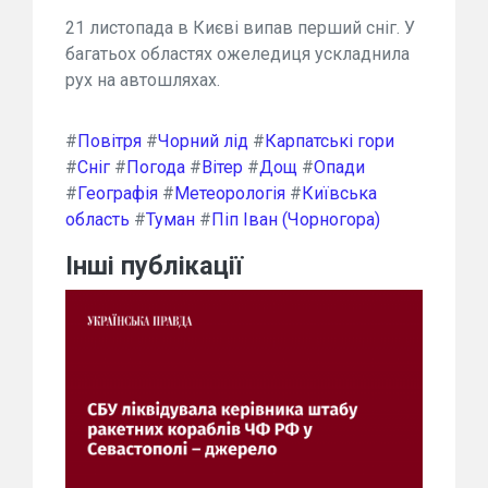
21 листопада в Києві випав перший сніг. У
багатьох областях ожеледиця ускладнила
рух на автошляхах.
#
Повітря
#
Чорний лід
#
Карпатські гори
#
Сніг
#
Погода
#
Вітер
#
Дощ
#
Опади
#
Географія
#
Метеорологія
#
Київська
область
#
Туман
#
Піп Іван (Чорногора)
Інші публікації