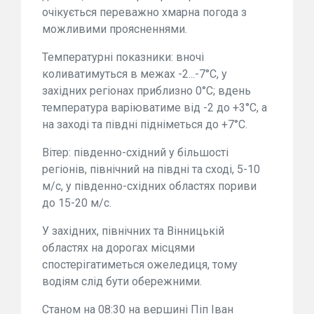
очікується переважно хмарна погода з
можливими проясненнями.
Температурні показники: вночі
коливатимуться в межах -2...-7°С, у
західних регіонах приблизно 0°С; вдень
температура варіюватиме від -2 до +3°С, а
на заході та півдні підніметься до +7°С.
Вітер: південно-східний у більшості
регіонів, північний на півдні та сході, 5-10
м/с, у південно-східних областях пориви
до 15-20 м/с.
У західних, північних та Вінницькій
областях на дорогах місцями
спостерігатиметься ожеледиця, тому
водіям слід бути обережними.
Станом на 08:30 на вершині Піп Іван