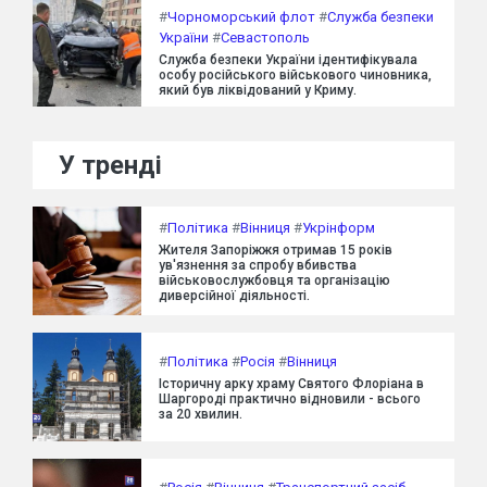
#
Чорноморський флот
#
Служба безпеки
України
#
Севастополь
Служба безпеки України ідентифікувала
особу російського військового чиновника,
який був ліквідований у Криму.
У тренді
#
Політика
#
Вінниця
#
Укрінформ
Жителя Запоріжжя отримав 15 років
ув'язнення за спробу вбивства
військовослужбовця та організацію
диверсійної діяльності.
#
Політика
#
Росія
#
Вінниця
Історичну арку храму Святого Флоріана в
Шаргороді практично відновили - всього
за 20 хвилин.