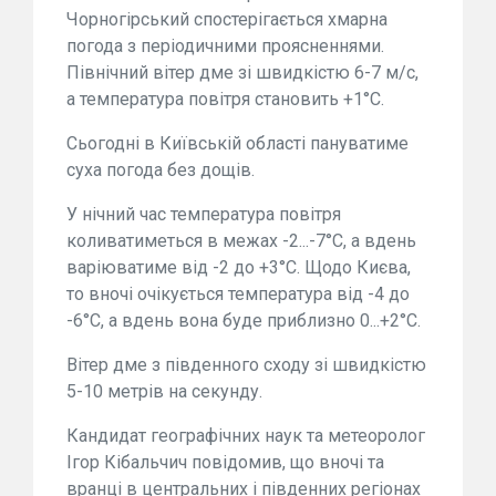
Чорногірський спостерігається хмарна
погода з періодичними проясненнями.
Північний вітер дме зі швидкістю 6-7 м/с,
а температура повітря становить +1°С.
Сьогодні в Київській області пануватиме
суха погода без дощів.
У нічний час температура повітря
коливатиметься в межах -2...-7°С, а вдень
варіюватиме від -2 до +3°С. Щодо Києва,
то вночі очікується температура від -4 до
-6°С, а вдень вона буде приблизно 0...+2°С.
Вітер дме з південного сходу зі швидкістю
5-10 метрів на секунду.
Кандидат географічних наук та метеоролог
Ігор Кібальчич повідомив, що вночі та
вранці в центральних і південних регіонах