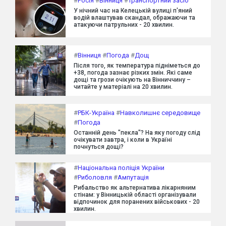
#
Росія
#
Вінниця
#
Транспортний засіб
У нічний час на Келецькій вулиці п'яний
водій влаштував скандал, ображаючи та
атакуючи патрульних - 20 хвилин.
#
Вінниця
#
Погода
#
Дощ
Після того, як температура підніметься до
+38, погода зазнає різких змін. Які саме
дощі та грози очікують на Вінниччину –
читайте у матеріалі на 20 хвилин.
#
РБК-Україна
#
Навколишнє середовище
#
Погода
Останній день "пекла"? На яку погоду слід
очікувати завтра, і коли в Україні
почнуться дощі?
#
Національна поліція України
#
Риболовля
#
Ампутація
Рибальство як альтернатива лікарняним
стінам: у Вінницькій області організували
відпочинок для поранених військових - 20
хвилин.