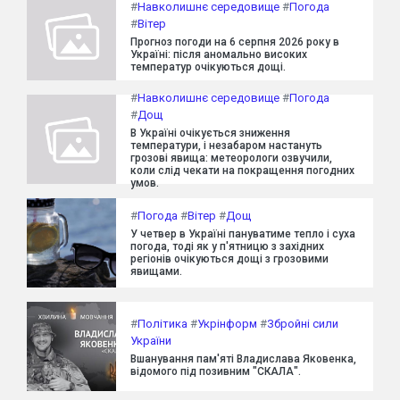
#
Навколишнє середовище
#
Погода
#
Вітер
Прогноз погоди на 6 серпня 2026 року в
Україні: після аномально високих
температур очікуються дощі.
#
Навколишнє середовище
#
Погода
#
Дощ
В Україні очікується зниження
температури, і незабаром настануть
грозові явища: метеорологи озвучили,
коли слід чекати на покращення погодних
умов.
#
Погода
#
Вітер
#
Дощ
У четвер в Україні пануватиме тепло і суха
погода, тоді як у п'ятницю з західних
регіонів очікуються дощі з грозовими
явищами.
#
Політика
#
Укрінформ
#
Збройні сили
України
Вшанування пам'яті Владислава Яковенка,
відомого під позивним "СКАЛА".