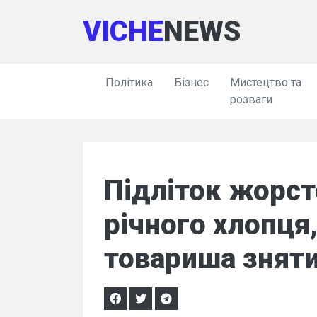
VICHE
NEWS
Політика
Бізнес
Мистецтво та
розваги
Підліток жорст
річного хлопця
товариша зняти