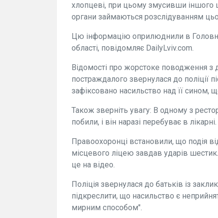
хлопцеві, при цьому змусивши іншого ш
органи займаються розслідуванням цьо
Цю інформацію оприлюднили в Головном
області, повідомляє DailyLviv.com.
Відомості про жорстоке поводження з д
постраждалого звернулася до поліції пі
зафіксовано насильство над її сином,
Також зверніть увагу: В одному з ресто
побили, і він наразі перебуває в лікарні.
Правоохоронці встановили, що подія від
місцевого ліцею завдав ударів шестик
це на відео.
Поліція звернулася до батьків із закли
підкреслити, що насильство є неприйня
мирним способом".