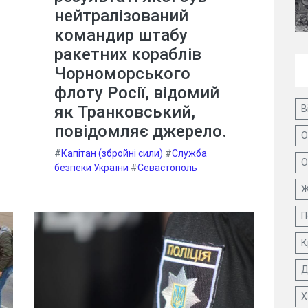
нейтралізований
командир штабу
ракетних кораблів
Чорноморського
флоту Росії, відомий
як Транковський,
В
повідомляє джерело.
О
#
Капітан (збройні сили)
#
Служба
О
безпеки України
#
Севастополь
Ж
П
К
Д
Х