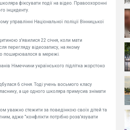
коляра фіксувати події на відео. Правоохоронні
го інциденту.
у управлінні Національної поліції Вінницької
итиною з'явилися 22 січня, коли мати
сля перегляду відеозапису, на якому
 що поширювалося в мережі.
ранів Німеччини українського підлітка жорстоко
булася 6 січня. Тоді учень восьмого класу
ласнику, а ще одного школяра примусив знімати
ком уважно стежити за поведінкою своїх дітей та
тним, адже "конфлікти потрібно розв'язувати