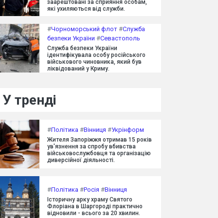
заарештовані за сприяння особам,
які ухиляються від служби.
#
Чорноморський флот
#
Служба
безпеки України
#
Севастополь
Служба безпеки України
ідентифікувала особу російського
військового чиновника, який був
ліквідований у Криму.
У тренді
#
Політика
#
Вінниця
#
Укрінформ
Жителя Запоріжжя отримав 15 років
ув'язнення за спробу вбивства
військовослужбовця та організацію
диверсійної діяльності.
#
Політика
#
Росія
#
Вінниця
Історичну арку храму Святого
Флоріана в Шаргороді практично
відновили - всього за 20 хвилин.