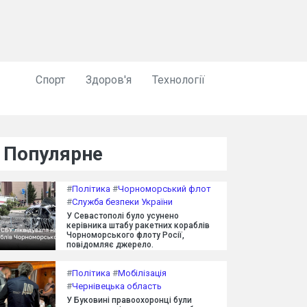
Спорт
Здоров'я
Технології
Популярне
#
Політика
#
Чорноморський флот
#
Служба безпеки України
У Севастополі було усунено
керівника штабу ракетних кораблів
Чорноморського флоту Росії,
повідомляє джерело.
#
Політика
#
Мобілізація
#
Чернівецька область
У Буковині правоохоронці були