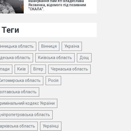
Вшанування пам'яті Владислава
Яковенка, відомого під позивним
"СКАЛА".
Теги
інницька область
Вінниця
Україна
деська область
Київська область
Дощ
пади
Київ
Вітер
Черкаська область
итомирська область
Росія
олтавська область
римінальний кодекс України
ніпропетровська область
арківська область
Українці