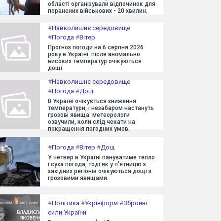
області організували відпочинок для
поранених військових - 20 хвилин.
#
Навколишнє середовище
#
Погода
#
Вітер
Прогноз погоди на 6 серпня 2026
року в Україні: після аномально
високих температур очікуються
дощі.
#
Навколишнє середовище
#
Погода
#
Дощ
В Україні очікується зниження
температури, і незабаром настануть
грозові явища: метеорологи
озвучили, коли слід чекати на
покращення погодних умов.
#
Погода
#
Вітер
#
Дощ
У четвер в Україні пануватиме тепло
і суха погода, тоді як у п'ятницю з
західних регіонів очікуються дощі з
грозовими явищами.
#
Політика
#
Укрінформ
#
Збройні
сили України