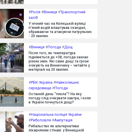
#
Росія
#
Вінниця
#
Транспортний
засіб
У нічний час на Келецькій вулиці
п'яний водій влаштував скандал,
ображаючи та атакуючи патрульних
- 20 хвилин.
#
Вінниця
#
Погода
#
Дощ
Після того, як температура
підніметься до +38, погода зазнає
різких змін. Які саме дощі та грози
очікують на Вінниччину – читайте у
матеріалі на 20 хвилин.
#
РБК-Україна
#
Навколишнє
середовище
#
Погода
Останній день "пекла"? На яку
погоду слід очікувати завтра, і коли
в Україні почнуться дощі?
#
Національна поліція України
#
Риболовля
#
Ампутація
Рибальство як альтернатива
лікарняним стінам: у Вінницькій