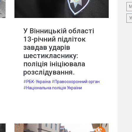
М
У
У Вінницькій області
13-річний підліток
завдав ударів
шестикласнику:
поліція ініціювала
розслідування.
#
РБК-Україна
#
Правоохоронний орган
#
Національна поліція України