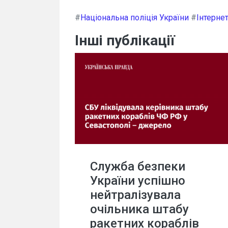
#
Національна поліція України
#
Інтерне
Інші публікації
Служба безпеки
України успішно
нейтралізувала
очільника штабу
ракетних кораблів