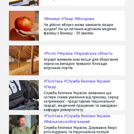
#
Вінниця
#
Лікар
#
Молдова
Чи дійсно яблуко може замінити лікаря
щодня? На це питання відповіли медичні
фахівці з Вінниці - 20 хвилин.
#
Росія
#
Україна
#
Харківська область
Аграрії виявили нові місця для зберігання
зерна на випадок тривалої блокади
морських портів.
#
Політика
#
Служба безпеки України
#
Лікар
Служба безпеки України: виявлено ще
чотири схеми ухилення від призову, серед
затриманих - представник Національної
гвардії, медичний працівник та завідувач
кафедри університету.
#
Політика
#
Служба безпеки України
#
Військовозобов'язаний
Служба безпеки України, Державне бюро
розслідувань та Національна поліція