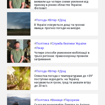
виявили ще чотири схеми ухилення від
призову в різних областях України.
Фотозвіт.
#
Погода
#
Вітер
#
Дощ
В Україні очікуються дощі та грозові
явища: прогноз погоди на вихідні.
#
Політика
#
Служба безпеки України
#
Лікар
Чотири способи уникнення мобілізації в
трьох регіонах: правоохоронці провели
затримання.
#
Погода
#
Вітер
#
Дощ
Спекотна погода з температурами до +39°
поступово відходить: на Україну
насуваються грози, град та шквали вітру
до 20 м/с.
#
Політика
#
Вінниця
#
Тероризм
Сьогодні вшановуйте Дмитра та Антона.