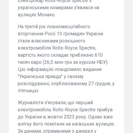
Електрокар Rolls-Royce Spectre з
українськими номерами з'явився на
вулицях Монако.
На третій рік повномасштабного
вторгнення Росії 13 громадян України
стали власниками розкішного
електромобіля Rolls-Royce Spectre,
вартість якого складає приблизно 610
тисяч євро (26,5 млн грн за курсом НБУ).
Цю інформацію повідомило видання
"Українська правда" у своєму
розслідуванні, опублікованому 27 грудня, у
п'ятницю.
Журналісти з’ясували, що перший
електромобіль Rolls-Royce Spectre прибув
до України в жовтні 2023 року. Однак вже
влітку його помітили на київських вулицях.
За даними, отриманими з джерел у