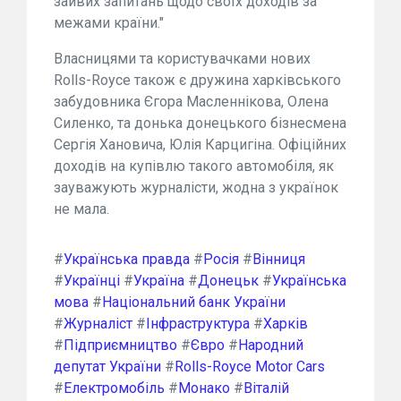
зайвих запитань щодо своїх доходів за
межами країни."
Власницями та користувачками нових
Rolls-Royce також є дружина харківського
забудовника Єгора Масленнікова, Олена
Силенко, та донька донецького бізнесмена
Сергія Хановича, Юлія Карцигіна. Офіційних
доходів на купівлю такого автомобіля, як
зауважують журналісти, жодна з українок
не мала.
#
Українська правда
#
Росія
#
Вінниця
#
Українці
#
Україна
#
Донецьк
#
Українська
мова
#
Національний банк України
#
Журналіст
#
Інфраструктура
#
Харків
#
Підприємництво
#
Євро
#
Народний
депутат України
#
Rolls-Royce Motor Cars
#
Електромобіль
#
Монако
#
Віталій