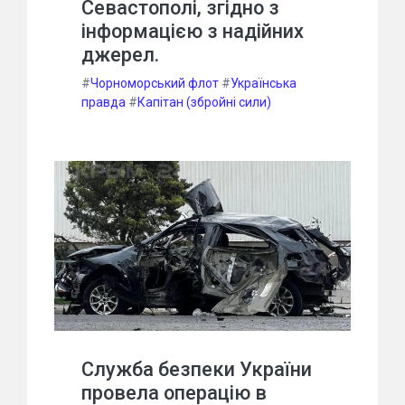
Севастополі, згідно з
інформацією з надійних
джерел.
#
Чорноморський флот
#
Українська
правда
#
Капітан (збройні сили)
Служба безпеки України
провела операцію в