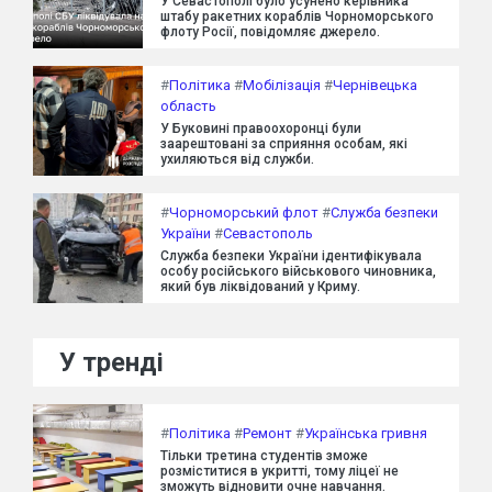
У Севастополі було усунено керівника
штабу ракетних кораблів Чорноморського
флоту Росії, повідомляє джерело.
#
Політика
#
Мобілізація
#
Чернівецька
область
У Буковині правоохоронці були
заарештовані за сприяння особам, які
ухиляються від служби.
#
Чорноморський флот
#
Служба безпеки
України
#
Севастополь
Служба безпеки України ідентифікувала
особу російського військового чиновника,
який був ліквідований у Криму.
У тренді
#
Політика
#
Ремонт
#
Українська гривня
Тільки третина студентів зможе
розміститися в укритті, тому ліцеї не
зможуть відновити очне навчання.