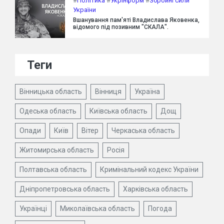
#
Політика
#
Укрінформ
#
Збройні сили
України
Вшанування пам'яті Владислава Яковенка,
відомого під позивним "СКАЛА".
Теги
Вінницька область
Вінниця
Україна
Одеська область
Київська область
Дощ
Опади
Київ
Вітер
Черкаська область
Житомирська область
Росія
Полтавська область
Кримінальний кодекс України
Дніпропетровська область
Харківська область
Українці
Миколаївська область
Погода