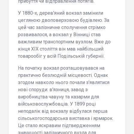
прибуття чи відправлення потягів.
У 1880-х, дерев'яний вокзал замінили
цегляною двоповерховою будівлею. За
цей час залізничне сполучення стрімко
розвивалося, а вокзал у Вінниці став
важливим транспортним вузлом. Вже до
кінця ХІХ століття він мав найбільший
товарообіг у всій Подільській губернії.
На початку вокзал розташовувався на
практично безлюдній місцевості. Однак
згодом навколо нього почали з'являтися
нові споруди: в'язниця, завод з
виробництва чавуну та казарми для
військовослужбовців. У 1899 році
неподалік від вокзалу відбулася перша
сільськогосподарська виставка і ярмарок.
Це стало яскравим підтвердженням
значущості залізничного вузла для