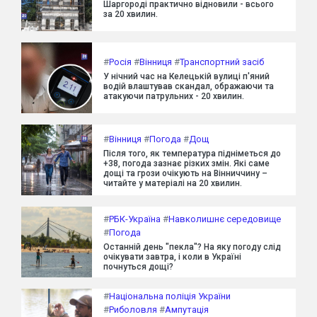
Шаргороді практично відновили - всього
за 20 хвилин.
#
Росія
#
Вінниця
#
Транспортний засіб
У нічний час на Келецькій вулиці п'яний
водій влаштував скандал, ображаючи та
атакуючи патрульних - 20 хвилин.
#
Вінниця
#
Погода
#
Дощ
Після того, як температура підніметься до
+38, погода зазнає різких змін. Які саме
дощі та грози очікують на Вінниччину –
читайте у матеріалі на 20 хвилин.
#
РБК-Україна
#
Навколишнє середовище
#
Погода
Останній день "пекла"? На яку погоду слід
очікувати завтра, і коли в Україні
почнуться дощі?
#
Національна поліція України
#
Риболовля
#
Ампутація