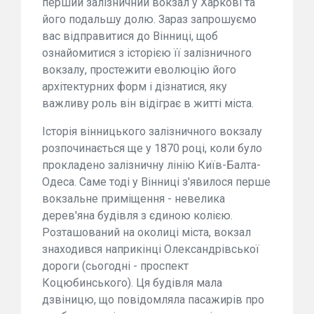
перший залізничний вокзал у Харкові та
його подальшу долю. Зараз запрошуємо
вас відправитися до Вінниці, щоб
ознайомитися з історією її залізничного
вокзалу, простежити еволюцію його
архітектурних форм і дізнатися, яку
важливу роль він відіграє в житті міста.
Історія вінницького залізничного вокзалу
розпочинається ще у 1870 році, коли було
прокладено залізничну лінію Київ-Балта-
Одеса. Саме тоді у Вінниці з'явилося перше
вокзальне приміщення - невелика
дерев'яна будівля з єдиною колією.
Розташований на околиці міста, вокзал
знаходився наприкінці Олександрівської
дороги (сьогодні - проспект
Коцюбинського). Ця будівля мала
дзвіницю, що повідомляла пасажирів про