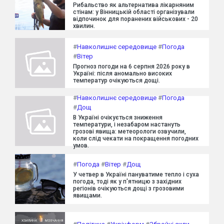
Рибальство як альтернатива лікарняним
стінам: у Вінницькій області організували
відпочинок для поранених військових - 20
хвилин.
#
Навколишнє середовище
#
Погода
#
Вітер
Прогноз погоди на 6 серпня 2026 року в
Україні: після аномально високих
температур очікуються дощі.
#
Навколишнє середовище
#
Погода
#
Дощ
В Україні очікується зниження
температури, і незабаром настануть
грозові явища: метеорологи озвучили,
коли слід чекати на покращення погодних
умов.
#
Погода
#
Вітер
#
Дощ
У четвер в Україні пануватиме тепло і суха
погода, тоді як у п'ятницю з західних
регіонів очікуються дощі з грозовими
явищами.