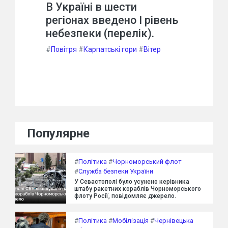
В Україні в шести
регіонах введено І рівень
небезпеки (перелік).
#
Повітря
#
Карпатські гори
#
Вітер
Популярне
#
Політика
#
Чорноморський флот
#
Служба безпеки України
У Севастополі було усунено керівника
штабу ракетних кораблів Чорноморського
флоту Росії, повідомляє джерело.
#
Політика
#
Мобілізація
#
Чернівецька