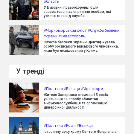
область
У Буковині правоохоронці були
заарештовані за сприяння особам, які
ухиляються від служби.
#
Чорноморський флот
#
Служба безпеки
України
#
Севастополь
Служба безпеки України ідентифікувала
особу російського військового чиновника,
який був ліквідований у Криму.
У тренді
#
Політика
#
Вінниця
#
Укрінформ
Жителя Запоріжжя отримав 15 років
ув'язнення за спробу вбивства
військовослужбовця та організацію
диверсійної діяльності.
#
Політика
#
Росія
#
Вінниця
Історичну арку храму Святого Флоріана в