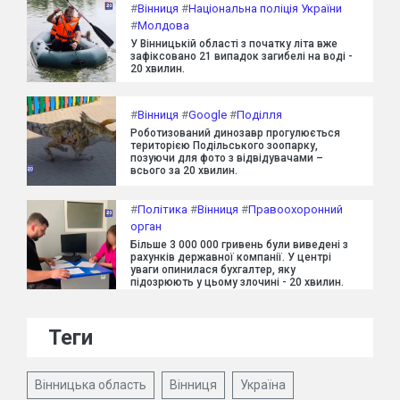
#
Вінниця
#
Національна поліція України
#
Молдова
У Вінницькій області з початку літа вже
зафіксовано 21 випадок загибелі на воді -
20 хвилин.
#
Вінниця
#
Google
#
Поділля
Роботизований динозавр прогулюється
територією Подільського зоопарку,
позуючи для фото з відвідувачами –
всього за 20 хвилин.
#
Політика
#
Вінниця
#
Правоохоронний
орган
Більше 3 000 000 гривень були виведені з
рахунків державної компанії. У центрі
уваги опинилася бухгалтер, яку
підозрюють у цьому злочині - 20 хвилин.
Теги
Вінницька область
Вінниця
Україна