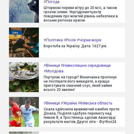
#
Погода
Штормові пориви вітру до 20 м/с, а також
грозові зливи: Укргідрометцентр
повідомив про жовтий рівень небезпеки в
восьми регіонах країни.
#
Політика
#
Росія
#
Чорне море
Боротьба за Україну. Дата: 1627 рік.
#
Вінниця
#
Навколишнє середовище
#
Молдова
Портулак на городі? Вінничанка пропонує
не поспішати його викидати, а краще
приготувати смачний соус, який займе
всього 20 хвилин!
#
Вінниця
#
Україна
#
Київська область
Скала здійснила вражаючий камбек проти
Діназа, Поділля здобуло перемогу над
Нивою В, а Тростянець здолав Авангард:
результати матчів Другої ліги - Футбол24.