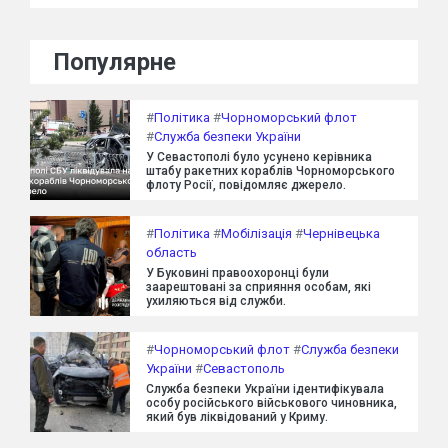
Популярне
#
Політика
#
Чорноморський флот
#
Служба безпеки України
У Севастополі було усунено керівника
штабу ракетних кораблів Чорноморського
флоту Росії, повідомляє джерело.
#
Політика
#
Мобілізація
#
Чернівецька
область
У Буковині правоохоронці були
заарештовані за сприяння особам, які
ухиляються від служби.
#
Чорноморський флот
#
Служба безпеки
України
#
Севастополь
Служба безпеки України ідентифікувала
особу російського військового чиновника,
який був ліквідований у Криму.