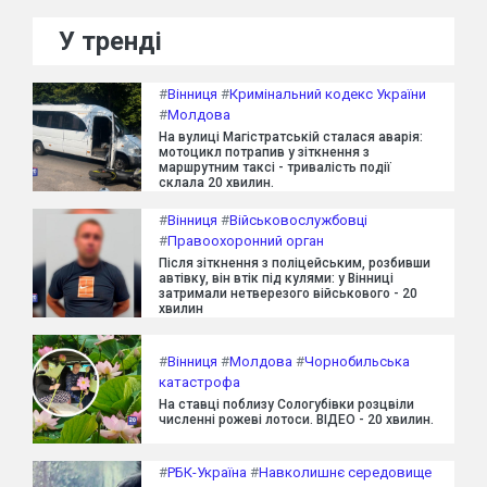
У тренді
#
Вінниця
#
Кримінальний кодекс України
#
Молдова
На вулиці Магістратській сталася аварія:
мотоцикл потрапив у зіткнення з
маршрутним таксі - тривалість події
склала 20 хвилин.
#
Вінниця
#
Військовослужбовці
#
Правоохоронний орган
Після зіткнення з поліцейським, розбивши
автівку, він втік під кулями: у Вінниці
затримали нетверезого військового - 20
хвилин
#
Вінниця
#
Молдова
#
Чорнобильська
катастрофа
На ставці поблизу Сологубівки розцвіли
численні рожеві лотоси. ВІДЕО - 20 хвилин.
#
РБК-Україна
#
Навколишнє середовище