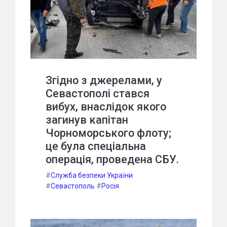
Згідно з джерелами, у
Севастополі стався
вибух, внаслідок якого
загинув капітан
Чорноморського флоту;
це була спеціальна
операція, проведена СБУ.
#
Служба безпеки України
#
Севастополь
#
Росія