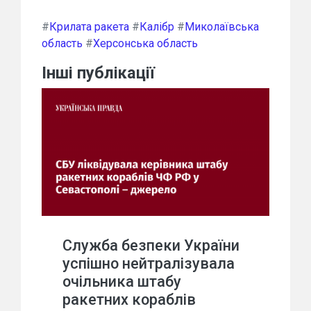
#
Крилата ракета
#
Калібр
#
Миколаївська
область
#
Херсонська область
Інші публікації
Служба безпеки України
успішно нейтралізувала
очільника штабу
ракетних кораблів