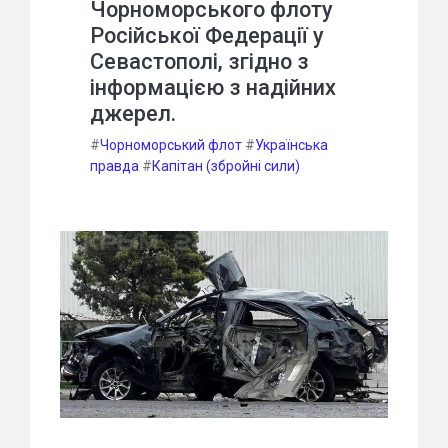
Чорноморського флоту
Російської Федерації у
Севастополі, згідно з
інформацією з надійних
джерел.
#
Чорноморський флот
#
Українська
правда
#
Капітан (збройні сили)