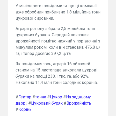
У міністерстві повідомили, що ці компанії
вже обробили приблизно 1,8 мільйона тонн
цукрової сировини.
Аграрії регіону зібрали 2,5 мільйона тонн
цукрових буряків. Середній показник
врожайності помітно нижчий у порівнянні з
минулим роком, коли він становив 476,8 ц/
га, і тепер досягає 397,2 ц/га.
Як повідомлялось, аграрії 16 областей
станом на 15 листопада викопали цукрові
буряки на площі 238,1 тис. га, або 92%.
Накопано 11,4 млн тонн солодких коренів.
#
Гектар
#
тонна
#
Цукор
#
На задньому
дворі.
#
Цукровий буряк
#
Врожайність
#
Корінь