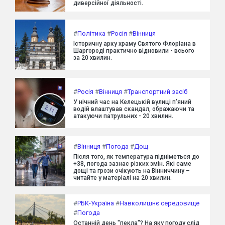
диверсійної діяльності.
#
Політика
#
Росія
#
Вінниця
Історичну арку храму Святого Флоріана в
Шаргороді практично відновили - всього
за 20 хвилин.
#
Росія
#
Вінниця
#
Транспортний засіб
У нічний час на Келецькій вулиці п'яний
водій влаштував скандал, ображаючи та
атакуючи патрульних - 20 хвилин.
#
Вінниця
#
Погода
#
Дощ
Після того, як температура підніметься до
+38, погода зазнає різких змін. Які саме
дощі та грози очікують на Вінниччину –
читайте у матеріалі на 20 хвилин.
#
РБК-Україна
#
Навколишнє середовище
#
Погода
Останній день "пекла"? На яку погоду слід