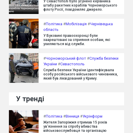
У Севастополі було усунено керівника
штабу ракетних кораблів Чорноморського
флоту Росії, повідомляє джерело.
#
Політика
#
Мобілізація
#
Чернівецька
область
У Буковині правоохоронці були
заарештовані за сприяння особам, які
ухиляються від служби.
#
Чорноморський флот
#
Служба безпеки
України
#
Севастополь
Служба безпеки України ідентифікувала
особу російського військового чиновника,
який був ліквідований у Криму.
У тренді
#
Політика
#
Вінниця
#
Укрінформ
Жителя Запоріжжя отримав 15 років
ув'язнення за спробу вбивства
військовослужбовця та організацію