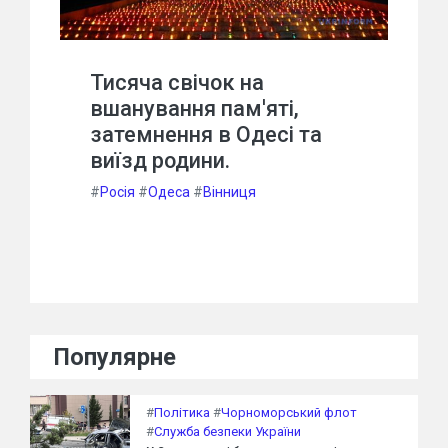
Тисяча свічок на
вшанування пам'яті,
затемнення в Одесі та
виїзд родини.
#
Росія
#
Одеса
#
Вінниця
Популярне
#
Політика
#
Чорноморський флот
#
Служба безпеки України