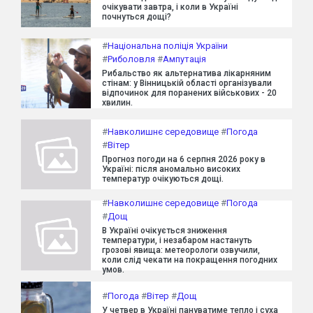
очікувати завтра, і коли в Україні
почнуться дощі?
#
Національна поліція України
#
Риболовля
#
Ампутація
Рибальство як альтернатива лікарняним
стінам: у Вінницькій області організували
відпочинок для поранених військових - 20
хвилин.
#
Навколишнє середовище
#
Погода
#
Вітер
Прогноз погоди на 6 серпня 2026 року в
Україні: після аномально високих
температур очікуються дощі.
#
Навколишнє середовище
#
Погода
#
Дощ
В Україні очікується зниження
температури, і незабаром настануть
грозові явища: метеорологи озвучили,
коли слід чекати на покращення погодних
умов.
#
Погода
#
Вітер
#
Дощ
У четвер в Україні пануватиме тепло і суха