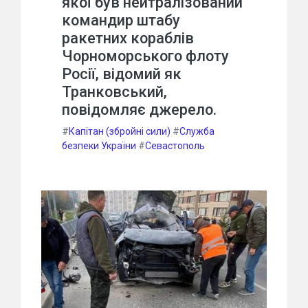
якої був нейтралізований
командир штабу
ракетних кораблів
Чорноморського флоту
Росії, відомий як
Транковський,
повідомляє джерело.
#
Капітан (збройні сили)
#
Служба
безпеки України
#
Севастополь