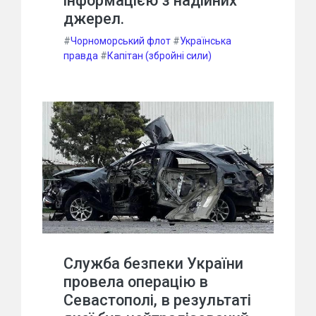
інформацією з надійних
джерел.
#
Чорноморський флот
#
Українська
правда
#
Капітан (збройні сили)
Служба безпеки України
провела операцію в
Севастополі, в результаті