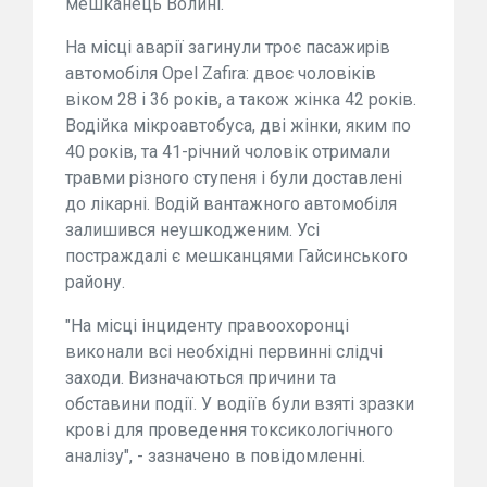
мешканець Волині.
На місці аварії загинули троє пасажирів
автомобіля Opel Zafira: двоє чоловіків
віком 28 і 36 років, а також жінка 42 років.
Водійка мікроавтобуса, дві жінки, яким по
40 років, та 41-річний чоловік отримали
травми різного ступеня і були доставлені
до лікарні. Водій вантажного автомобіля
залишився неушкодженим. Усі
постраждалі є мешканцями Гайсинського
району.
"На місці інциденту правоохоронці
виконали всі необхідні первинні слідчі
заходи. Визначаються причини та
обставини події. У водіїв були взяті зразки
крові для проведення токсикологічного
аналізу", - зазначено в повідомленні.