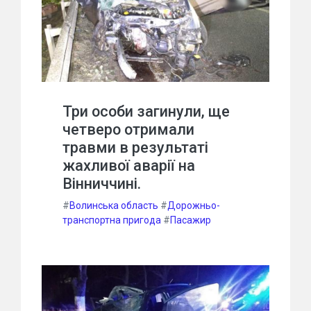
Три особи загинули, ще
четверо отримали
травми в результаті
жахливої аварії на
Вінниччині.
#
Волинська область
#
Дорожньо-
транспортна пригода
#
Пасажир