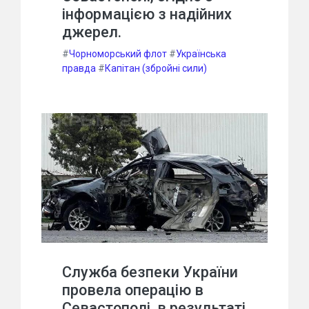
інформацією з надійних
джерел.
#
Чорноморський флот
#
Українська
правда
#
Капітан (збройні сили)
Служба безпеки України
провела операцію в
Севастополі, в результаті