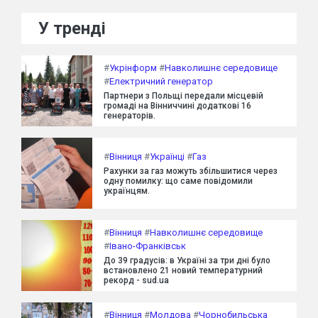
У тренді
#
Укрінформ
#
Навколишнє середовище
#
Електричний генератор
Партнери з Польщі передали місцевій
громаді на Вінниччині додаткові 16
генераторів.
#
Вінниця
#
Українці
#
Газ
Рахунки за газ можуть збільшитися через
одну помилку: що саме повідомили
українцям.
#
Вінниця
#
Навколишнє середовище
#
Івано-Франківськ
До 39 градусів: в Україні за три дні було
встановлено 21 новий температурний
рекорд - sud.ua
#
Вінниця
#
Молдова
#
Чорнобильська