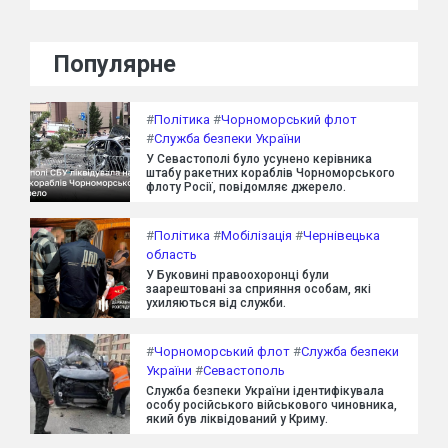
Популярне
#
Політика
#
Чорноморський флот
#
Служба безпеки України
У Севастополі було усунено керівника
штабу ракетних кораблів Чорноморського
флоту Росії, повідомляє джерело.
#
Політика
#
Мобілізація
#
Чернівецька
область
У Буковині правоохоронці були
заарештовані за сприяння особам, які
ухиляються від служби.
#
Чорноморський флот
#
Служба безпеки
України
#
Севастополь
Служба безпеки України ідентифікувала
особу російського військового чиновника,
який був ліквідований у Криму.