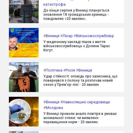
катастрофа
До кінця серпня у Вінниці планується
оновлення 18 громадських криниць -
повідомляє «20 хвилин».
#
Вінниця
#
Лікар
#
Військовослужбовці
У медичному закладі пішов з життя
військовослужбовець з Долини Тарас
Когут.
#
Політика
#
Росія
#
Вінниця
Удар стійкості: оповідь про захисника, що
повернувся з полону та розпочав новий
сезон у Прем'єр-лізі - 20 хвилин
#
Вінниця
#
Навколишнє середовище
#
Молдова
У Вінниці провели аналіз повітря в умовах
аномальної спеки: чи виявлено
перевищення норм - 20 хвилин.