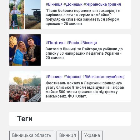
#
Вінниця
#
Донецьк
#
Українська гривня
"Після бойових поранень він захворів, і я
вирішила сісти за кермо комбайна":
популярна співачка займається збором
врожаю - 20 хвилин.
#
Політика
#
Росія
#
Вінниця
Вчителі з Вінниці та Райгорода увійшли до
списку 50 найкращих педагогів України -
20 хвилин.
#
Вінниця
#
Українці
#
Військовослужбовці
Фестиваль вокалу в Ладижині привернув
увагу близько 8 тисяч відвідувачів і зібрав
майже 500 тисяч гривень на підтримку
військових. ФОТОзвіт.
Теги
Вінницька область
Вінниця
Україна