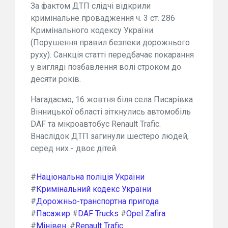
За фактом ДТП слідчі відкрили
кримінальне провадження ч. 3 ст. 286
Кримінального кодексу України
(Порушення правил безпеки дорожнього
руху). Санкція статті передбачає покарання
у вигляді позбавлення волі строком до
десяти років.
Нагадаємо, 16 жовтня біля села Писарівка
Вінницької області зіткнулись автомобіль
DAF та мікроавтобус Renault Trafic.
Внаслідок ДТП загинули шестеро людей,
серед них - двоє дітей.
#
Національна поліція України
#
Кримінальний кодекс України
#
Дорожньо-транспортна пригода
#
Пасажир
#
DAF Trucks
#
Opel Zafira
#
Мінівен.
#
Renault Trafic