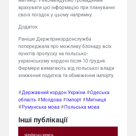
митниці. Рекомендуємо громадянам
врахувати цю інформацію при плануванні
своїх поїздок у цьому напрямку.
Додаток
Раніше Держприкордонслужба
попереджала про можливу блокаду всіх
пунктів пропуску на польсько-
українському кордоні після 10 грудня.
Фермери вимагають від польської влади
зниження податків та обмеження імпорту.
#
Державний кордон України
#
Одеська
область
#
Молдова
#
Імпорт
#
Митниця
#
Румунська мова
#
Польська мова
Інші публікації