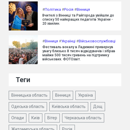
#
Політика
#
Росія
#
Вінниця
Вчителі з Вінниці та Райгорода увійшли до
списку 50 найкращих педагогів України -
20 хвилин.
#
Вінниця
#
Українці
#
Військовослужбовці
Фестиваль вокалу в Ладижині привернув
увагу близько 8 тисяч відвідувачів і зібрав
майже 500 тисяч гривень на підтримку
військових. ФОТОзвіт.
Теги
Вінницька область
Вінниця
Україна
Одеська область
Київська область
Дощ
Опади
Київ
Вітер
Черкаська область
Житомирська область
Росія