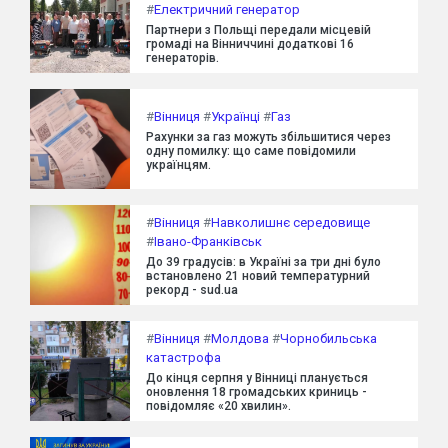
#
Електричний генератор
Партнери з Польщі передали місцевій
громаді на Вінниччині додаткові 16
генераторів.
#
Вінниця
#
Українці
#
Газ
Рахунки за газ можуть збільшитися через
одну помилку: що саме повідомили
українцям.
#
Вінниця
#
Навколишнє середовище
#
Івано-Франківськ
До 39 градусів: в Україні за три дні було
встановлено 21 новий температурний
рекорд - sud.ua
#
Вінниця
#
Молдова
#
Чорнобильська
катастрофа
До кінця серпня у Вінниці планується
оновлення 18 громадських криниць -
повідомляє «20 хвилин».