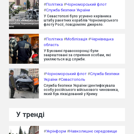
#
Політика
#
Чорноморський флот
#
Служба безпеки України
У Севастополі було усунено керівника
штабу ракетних кораблів Чорноморського
флоту Росії, повідомляє джерело.
#
Політика
#
Мобілізація
#
Чернівецька
область
У Буковині правоохоронці були
заарештовані за сприяння особам, які
ухиляються від служби.
#
Чорноморський флот
#
Служба безпеки
України
#
Севастополь
Служба безпеки України ідентифікувала
особу російського військового чиновника,
який був ліквідований у Криму.
У тренді
#
Укрінформ
#
Навколишнє середовище