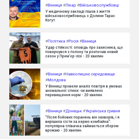
#
Вінниця
#
Лікар
#
Військовослужбовці
У медичному закладі пішов з життя
військовослужбовець з Долини Тарас
Когут.
#
Політика
#
Росія
#
Вінниця
Удар стійкості: оповідь про захисника, що
повернувся з полону та розпочав новий
сезон у Прем'єр-лізі - 20 хвилин
#
Вінниця
#
Навколишнє середовище
#
Молдова
У Вінниці провели аналіз повітря в умовах
аномальної спеки: чи виявлено
перевищення норм - 20 хвилин.
#
Вінниця
#
Донецьк
#
Українська гривня
"Після бойових поранень він захворів, і я
вирішила сісти за кермо комбайна":
популярна співачка займається збором
врожаю - 20 хвилин.