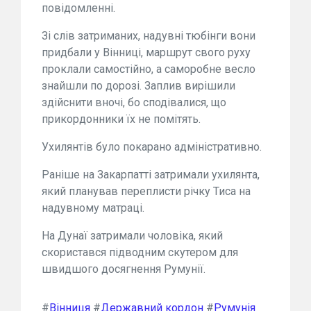
повідомленні.
Зі слів затриманих, надувні тюбінги вони
придбали у Вінниці, маршрут свого руху
проклали самостійно, а саморобне весло
знайшли по дорозі. Заплив вирішили
здійснити вночі, бо сподівалися, що
прикордонники їх не помітять.
Ухилянтів було покарано адміністративно.
Раніше на Закарпатті затримали ухилянта,
який планував переплисти річку Тиса на
надувному матраці.
На Дунаї затримали чоловіка, який
скористався підводним скутером для
швидшого досягнення Румунії.
#
Вінниця
#
Державний кордон
#
Румунія