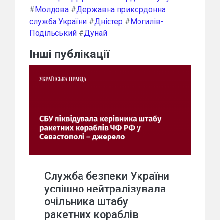
#
Молдова
#
Державна прикордонна
служба України
#
Дністер
#
Могилів-
Подільський
#
Дунай
Інші публікації
Служба безпеки України
успішно нейтралізувала
очільника штабу
ракетних кораблів