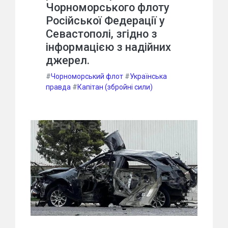
Чорноморського флоту
Російської Федерації у
Севастополі, згідно з
інформацією з надійних
джерел.
#
Чорноморський флот
#
Українська
правда
#
Капітан (збройні сили)