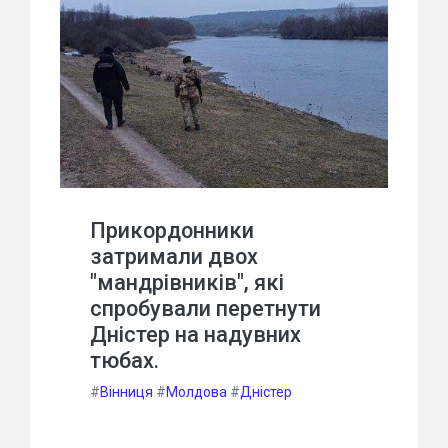
Прикордонники
затримали двох
"мандрівників", які
спробували перетнути
Дністер на надувних
тюбах.
#
Вінниця
#
Молдова
#
Дністер