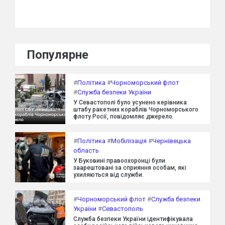
Популярне
#
Політика
#
Чорноморський флот
#
Служба безпеки України
У Севастополі було усунено керівника
штабу ракетних кораблів Чорноморського
флоту Росії, повідомляє джерело.
#
Політика
#
Мобілізація
#
Чернівецька
область
У Буковині правоохоронці були
заарештовані за сприяння особам, які
ухиляються від служби.
#
Чорноморський флот
#
Служба безпеки
України
#
Севастополь
Служба безпеки України ідентифікувала