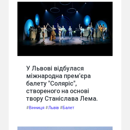
У Львові відбулася
міжнародна прем'єра
балету "Соляріс",
створеного на основі
твору Станіслава Лема.
#
Вінниця
#
Львів
#
Балет