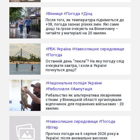
#
Вінниця
#
Погода
#
Дощ
Після того, як температура підніметься до
+38, погода зазнає різких змін. Які саме
дощі та грози очікують на Вінниччину –
читайте у матеріалі на 20 хвилин.
#
РБК-Україна
#
Навколишнє середовище
#
Погода
Останній день "пекла"? На яку погоду слід
очікувати завтра, і коли в Україні
почнуться дощі?
#
Національна поліція України
#
Риболовля
#
Ампутація
Рибальство як альтернатива лікарняним
стінам: у Вінницькій області організували
відпочинок для поранених військових - 20
хвилин.
#
Навколишнє середовище
#
Погода
#
Вітер
Прогноз погоди на 6 серпня 2026 року в
Україні: після аномально високих