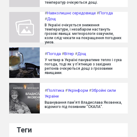
температур очікуються дощі.
#
Навколишнє середовище
#
Погода
#
Дощ
В Україні очікується зниження
температури, і незабаром настануть
грозові явища: метеорологи озвучили,
коли слід чекати на покращення погодних
умов.
#
Погода
#
Вітер
#
Дощ
У четвер в Україні пануватиме тепло і суха
погода, тоді як у п'ятницю з західних
регіонів очікуються дощі з грозовими
явищами.
#
Політика
#
Укрінформ
#
Збройні сили
України
Вшанування пам'яті Владислава Яковенка,
відомого під позивним "СКАЛА".
Теги