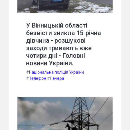
У Вінницькій області
безвісти зникла 15-річна
дівчина - розшукові
заходи тривають вже
чотири дні - Головні
новини України.
#
Національна поліція України
#
Телефон
#
Печера