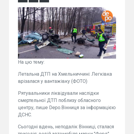
На цю тему:
Летальна ДТП на Хмельниччині: Легківка
врізалася у вантажівку (ФОТО)
Рятувальники ліквідували наслідки
смертельної ДТП поблизу обласного
центру, пише Depo.Вінниця за інформацією
ДСНС.
Сьогодні вдень, неподалік Вінниці, сталася
трагедія: водій автомобіля марки "Форд"