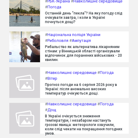
#
РБК-Україна
#
Навколишнє середовище
#
Погода
Останній день "пекла"? На яку погоду слід
очікувати завтра, і коли в Україні
почнуться дощі?
#
Національна поліція України
#
Риболовля
#
Ампутація
Рибальство як альтернатива лікарняним
стінам: у Вінницькій області організували
відпочинок для поранених військових - 20
хвилин.
#
Навколишнє середовище
#
Погода
#
Вітер
Прогноз погоди на 6 серпня 2026 року в
Україні: після аномально високих
температур очікуються дощі.
#
Навколишнє середовище
#
Погода
#
Дощ
В Україні очікується зниження
температури, і незабаром настануть
грозові явища: метеорологи озвучили,
коли слід чекати на покращення погодних
умов.