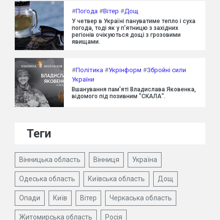
#
Погода
#
Вітер
#
Дощ
У четвер в Україні пануватиме тепло і суха
погода, тоді як у п'ятницю з західних
регіонів очікуються дощі з грозовими
явищами.
#
Політика
#
Укрінформ
#
Збройні сили
України
Вшанування пам'яті Владислава Яковенка,
відомого під позивним "СКАЛА".
Теги
Вінницька область
Вінниця
Україна
Одеська область
Київська область
Дощ
Опади
Київ
Вітер
Черкаська область
Житомирська область
Росія