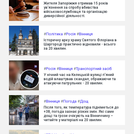
Жителя Запоріжжя отримав 15 років
ув'язнення за спробу вбивства
військовослужбовця та організацію
диверсійної діяльності.
#
Політика
#
Росія
#
Вінниця
Історичну арку храму Святого Флоріана в
Шаргороді практично відновили - всього
за 20 хвилин.
#
Росія
#
Вінниця
#
Транспортний засіб
У нічний час на Келецькій вулиці п'яний
водій влаштував скандал, ображаючи та
атакуючи патрульних - 20 хвилин.
#
Вінниця
#
Погода
#
Дощ
Після того, як температура підніметься до
+38, погода зазнає різких змін. Які саме
дощі та грози очікують на Вінниччину –
читайте у матеріалі на 20 хвилин.