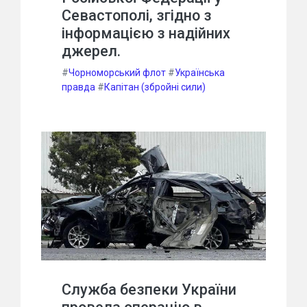
Севастополі, згідно з
інформацією з надійних
джерел.
#
Чорноморський флот
#
Українська
правда
#
Капітан (збройні сили)
Служба безпеки України