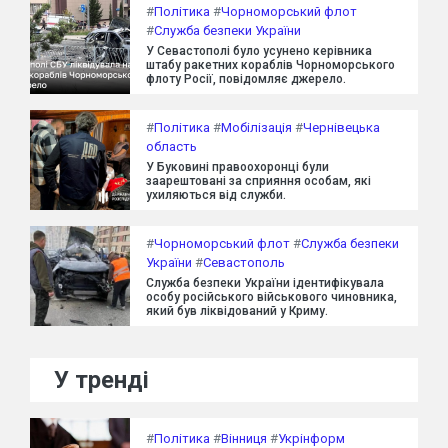
#
Політика
#
Чорноморський флот
#
Служба безпеки України
У Севастополі було усунено керівника
штабу ракетних кораблів Чорноморського
флоту Росії, повідомляє джерело.
#
Політика
#
Мобілізація
#
Чернівецька
область
У Буковині правоохоронці були
заарештовані за сприяння особам, які
ухиляються від служби.
#
Чорноморський флот
#
Служба безпеки
України
#
Севастополь
Служба безпеки України ідентифікувала
особу російського військового чиновника,
який був ліквідований у Криму.
У тренді
#
Політика
#
Вінниця
#
Укрінформ