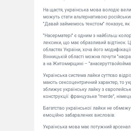
На щастя, українська мова володіє вел
можуть стати альтернативою російськ
"Давай займемось текстом" показує, як
"Насерматері" є одним з найбільш коло
лексики, що має образливий відтінок. 
областях України, хоча його модифікації
Вінницькій області можна почути "насра
а на Житомирщині – "анасеруттвойоймат
Українська система лайки суттєво відрі
мають сексоцентричний характер, то ук
зближує українську лайку з європейсь
конструкції: французьке "merde", німець
Багатство української лайки не обмежу
емоційно забарвлених висловів:
Українська мова має потужний арсенал 