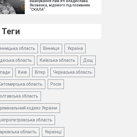
Вшанування пам'яті Владислава
Яковенка, відомого під позивним
"СКАЛА".
Теги
інницька область
Вінниця
Україна
деська область
Київська область
Дощ
пади
Київ
Вітер
Черкаська область
итомирська область
Росія
олтавська область
римінальний кодекс України
ніпропетровська область
арківська область
Українці