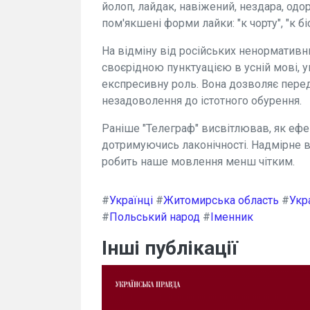
йолоп, лайдак, навіжений, нездара, одо
пом'якшені форми лайки: "к чорту", "к біс
На відміну від російських ненорматив
своєрідною пунктуацією в усній мові, 
експресивну роль. Вона дозволяє перед
незадоволення до істотного обурення.
Раніше "Телеграф" висвітлював, як ефе
дотримуючись лаконічності. Надмірне в
робить наше мовлення менш чітким.
#
Українці
#
Житомирська область
#
Укр
#
Польський народ
#
Іменник
Інші публікації