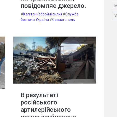
повідомляє джерело.
М
#
Капітан (збройні сили)
#
Служба
У
безпеки України
#
Севастополь
В результаті
російського
артилерійського
вогню зруйнована