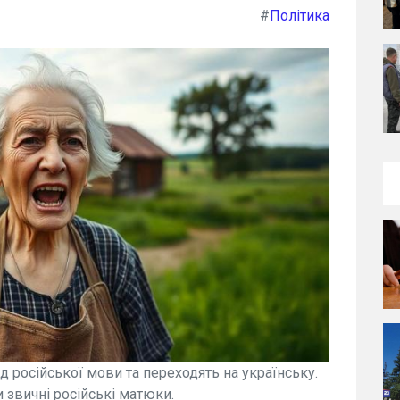
#
Політика
 російської мови та переходять на українську.
и звичні російські матюки.