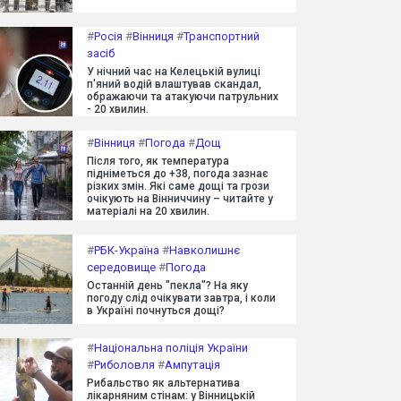
#
Росія
#
Вінниця
#
Транспортний
засіб
У нічний час на Келецькій вулиці
п'яний водій влаштував скандал,
ображаючи та атакуючи патрульних
- 20 хвилин.
#
Вінниця
#
Погода
#
Дощ
Після того, як температура
підніметься до +38, погода зазнає
різких змін. Які саме дощі та грози
очікують на Вінниччину – читайте у
матеріалі на 20 хвилин.
#
РБК-Україна
#
Навколишнє
середовище
#
Погода
Останній день "пекла"? На яку
погоду слід очікувати завтра, і коли
в Україні почнуться дощі?
#
Національна поліція України
#
Риболовля
#
Ампутація
Рибальство як альтернатива
лікарняним стінам: у Вінницькій