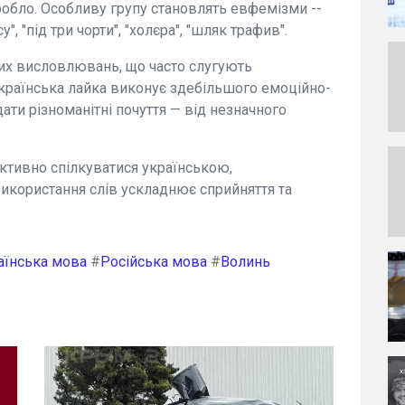
робло. Особливу групу становлять евфемізми --
у", "під три чорти", "холєра", "шляк трафив".
них висловлювань, що часто слугують
українська лайка виконує здебільшого емоційно-
ати різноманітні почуття — від незначного
ктивно спілкуватися українською,
икористання слів ускладнює сприйняття та
аїнська мова
#
Російська мова
#
Волинь