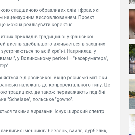
икою спадщиною образливих слів і фраз, які
им нецензурним висловлюванням. Проєкт
 це можна реалізувати коректно.
ритних прикладів традиційної української
Цей вислів здебільшого вживається в західних
 зустрічаються по всій країні. Наприклад, у
вмамі", у Волинському регіоні – "насеруматера",
ер".
зняється від російської. Якщо російські матюки
раїнські належать до копроректального типу. Це
кою традицією, де також переважають подібні
ке "Scheisse", польське "gowno".
ється такими виразами. Існує широкий спектр
лайливих іменників: бевзень, вайло, дурбелик,