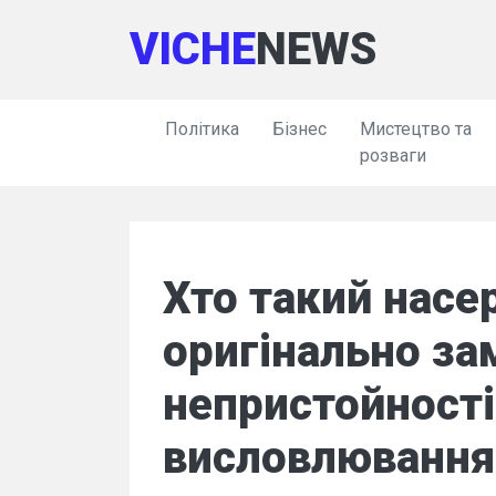
VICHE
NEWS
Політика
Бізнес
Мистецтво та
розваги
Хто такий насе
оригінально за
непристойності
висловлюванн