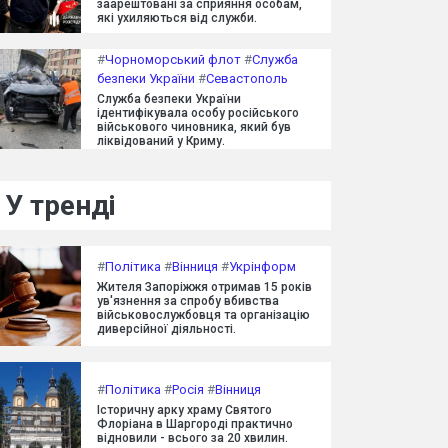
заарештовані за сприяння особам,
які ухиляються від служби.
#
Чорноморський флот
#
Служба
безпеки України
#
Севастополь
Служба безпеки України
ідентифікувала особу російського
військового чиновника, який був
ліквідований у Криму.
У тренді
#
Політика
#
Вінниця
#
Укрінформ
Жителя Запоріжжя отримав 15 років
ув'язнення за спробу вбивства
військовослужбовця та організацію
диверсійної діяльності.
#
Політика
#
Росія
#
Вінниця
Історичну арку храму Святого
Флоріана в Шаргороді практично
відновили - всього за 20 хвилин.