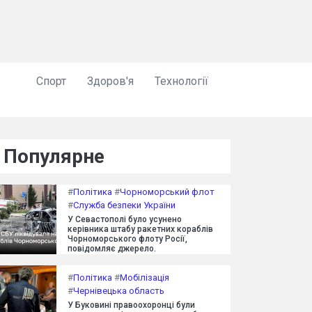
Спорт
Здоров'я
Технології
Популярне
#
Політика
#
Чорноморський флот
#
Служба безпеки України
У Севастополі було усунено
керівника штабу ракетних кораблів
Чорноморського флоту Росії,
повідомляє джерело.
#
Політика
#
Мобілізація
#
Чернівецька область
У Буковині правоохоронці були