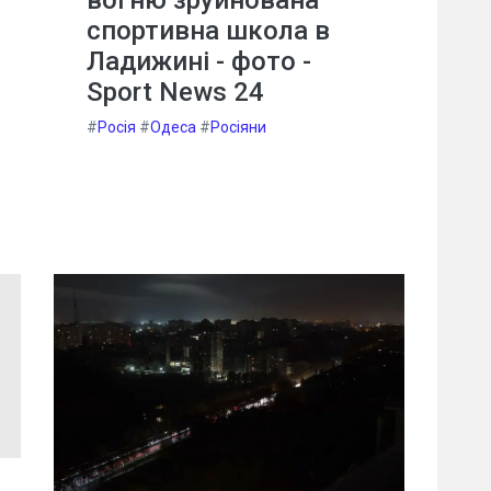
спортивна школа в
Ладижині - фото -
Sport News 24
#
Росія
#
Одеса
#
Росіяни