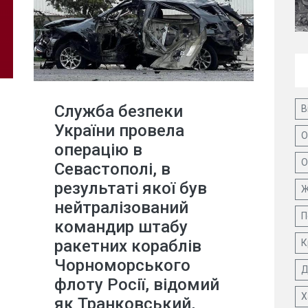
Служба безпеки
В
України провела
О
операцію в
О
Севастополі, в
результаті якої був
Ж
нейтралізований
П
командир штабу
ракетних кораблів
К
Чорноморського
Д
флоту Росії, відомий
Х
як Транковський,