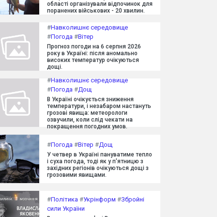
області організували відпочинок для
поранених військових - 20 хвилин.
#
Навколишнє середовище
#
Погода
#
Вітер
Прогноз погоди на 6 серпня 2026
року в Україні: після аномально
високих температур очікуються
дощі.
#
Навколишнє середовище
#
Погода
#
Дощ
В Україні очікується зниження
температури, і незабаром настануть
грозові явища: метеорологи
озвучили, коли слід чекати на
покращення погодних умов.
#
Погода
#
Вітер
#
Дощ
У четвер в Україні пануватиме тепло
і суха погода, тоді як у п'ятницю з
західних регіонів очікуються дощі з
грозовими явищами.
#
Політика
#
Укрінформ
#
Збройні
сили України