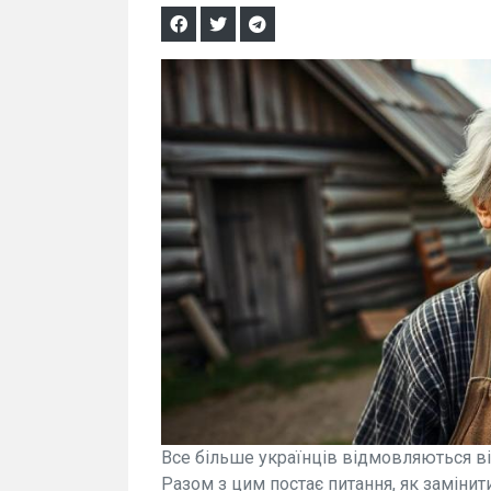
Все більше українців відмовляються від
Разом з цим постає питання, як замінит