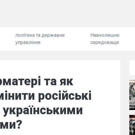
політика та державне
Навколишнє
управління
середовище
рматері та як
мінити російські
 українськими
ями?