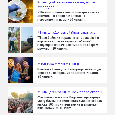
#
Вінниця
#
Навколишнє середовище
#
Молдова
У Вінниці провели аналіз повітря в умовах
аномальної спеки: чи виявлено
перевищення норм - 20 хвилин.
#
Вінниця
#
Донецьк
#
Українська гривня
"Після бойових поранень він захворів, і я
вирішила сісти за кермо комбайна":
популярна співачка займається збором
врожаю - 20 хвилин.
#
Політика
#
Росія
#
Вінниця
Вчителі з Вінниці та Райгорода увійшли до
списку 50 найкращих педагогів України -
20 хвилин.
#
Вінниця
#
Українці
#
Військовослужбовці
Фестиваль вокалу в Ладижині привернув
увагу близько 8 тисяч відвідувачів і зібрав
майже 500 тисяч гривень на підтримку
військових. ФОТОзвіт.