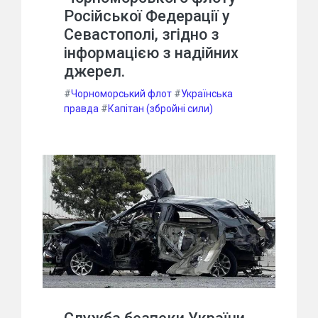
Російської Федерації у
Севастополі, згідно з
інформацією з надійних
джерел.
#
Чорноморський флот
#
Українська
правда
#
Капітан (збройні сили)