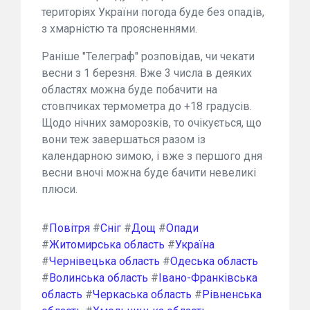
територіях України погода буде без опадів,
з хмарністю та проясненнями.
Раніше "Телеграф" розповідав, чи чекати
весни з 1 березня. Вже 3 числа в деяких
областях можна буде побачити на
стовпчиках термометра до +18 градусів.
Щодо нічних заморозків, то очікується, що
вони теж завершаться разом із
календарною зимою, і вже з першого дня
весни вночі можна буде бачити невеликі
плюси.
#
Повітря
#
Сніг
#
Дощ
#
Опади
#
Житомирська область
#
Україна
#
Чернівецька область
#
Одеська область
#
Волинська область
#
Івано-Франківська
область
#
Черкаська область
#
Рівненська