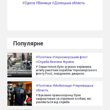
#
Одеса
#
Вінниця
#
Донецька область
Популярне
#
Політика
#
Чорноморський флот
#
Служба безпеки України
У Севастополі було усунено керівника
штабу ракетних кораблів Чорноморського
флоту Росії, повідомляє джерело.
#
Політика
#
Мобілізація
#
Чернівецька
область
У Буковині правоохоронці були
заарештовані за сприяння особам, які
ухиляються від служби.