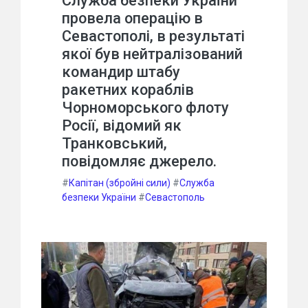
Служба безпеки України
провела операцію в
Севастополі, в результаті
якої був нейтралізований
командир штабу
ракетних кораблів
Чорноморського флоту
Росії, відомий як
Транковський,
повідомляє джерело.
#
Капітан (збройні сили)
#
Служба
безпеки України
#
Севастополь