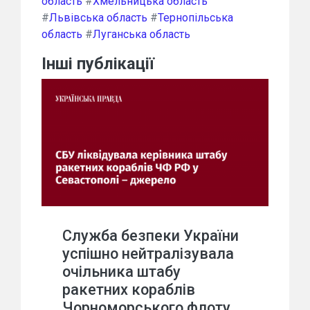
область
#
Хмельницька область
#
Львівська область
#
Тернопільська
область
#
Луганська область
Інші публікації
Служба безпеки України
успішно нейтралізувала
очільника штабу
ракетних кораблів
Чорноморського флоту