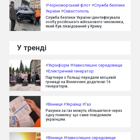
#
Чорноморський флот
#
Служба безпеки
України
#
Севастополь
Служба безпеки України ідентифікувала
особу російського військового чиновника,
який був ліквідований у Криму.
У тренді
#
Укрінформ
#
Навколишнє середовище
#
Електричний генератор
Партнери з Польщі передали місцевій
громаді на Вінниччині додаткові 16
генераторів.
#
Вінниця
#
Українці
#
Газ
Рахунки за газ можуть збільшитися через
одну помилку: що саме повідомили
українцям.
#
Вінниця
#
Навколишнє середовище