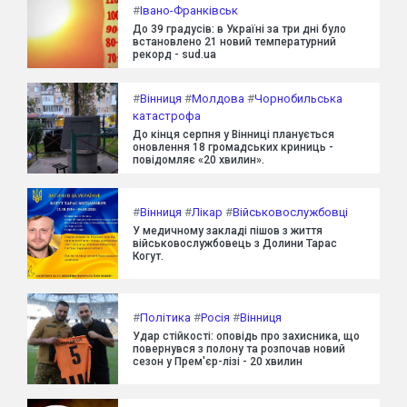
#
Івано-Франківськ
До 39 градусів: в Україні за три дні було
встановлено 21 новий температурний
рекорд - sud.ua
#
Вінниця
#
Молдова
#
Чорнобильська
катастрофа
До кінця серпня у Вінниці планується
оновлення 18 громадських криниць -
повідомляє «20 хвилин».
#
Вінниця
#
Лікар
#
Військовослужбовці
У медичному закладі пішов з життя
військовослужбовець з Долини Тарас
Когут.
#
Політика
#
Росія
#
Вінниця
Удар стійкості: оповідь про захисника, що
повернувся з полону та розпочав новий
сезон у Прем'єр-лізі - 20 хвилин