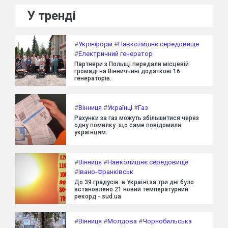
У тренді
#
Укрінформ
#
Навколишнє середовище
#
Електричний генератор
Партнери з Польщі передали місцевій
громаді на Вінниччині додаткові 16
генераторів.
#
Вінниця
#
Українці
#
Газ
Рахунки за газ можуть збільшитися через
одну помилку: що саме повідомили
українцям.
#
Вінниця
#
Навколишнє середовище
#
Івано-Франківськ
До 39 градусів: в Україні за три дні було
встановлено 21 новий температурний
рекорд - sud.ua
#
Вінниця
#
Молдова
#
Чорнобильська