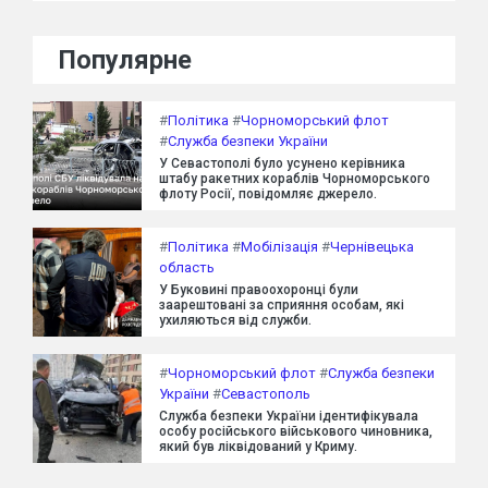
Популярне
#
Політика
#
Чорноморський флот
#
Служба безпеки України
У Севастополі було усунено керівника
штабу ракетних кораблів Чорноморського
флоту Росії, повідомляє джерело.
#
Політика
#
Мобілізація
#
Чернівецька
область
У Буковині правоохоронці були
заарештовані за сприяння особам, які
ухиляються від служби.
#
Чорноморський флот
#
Служба безпеки
України
#
Севастополь
Служба безпеки України ідентифікувала
особу російського військового чиновника,
який був ліквідований у Криму.