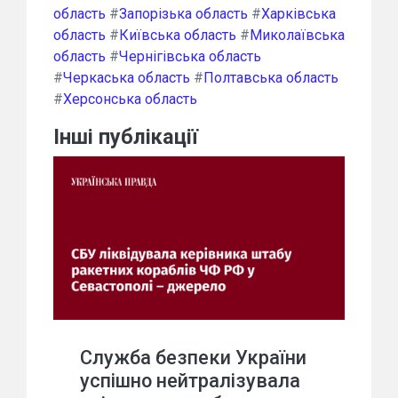
область
#
Запорізька область
#
Харківська
область
#
Київська область
#
Миколаївська
область
#
Чернігівська область
#
Черкаська область
#
Полтавська область
#
Херсонська область
Інші публікації
Служба безпеки України
успішно нейтралізувала