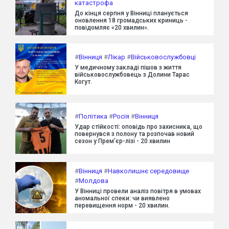
катастрофа
До кінця серпня у Вінниці планується
оновлення 18 громадських криниць -
повідомляє «20 хвилин».
#
Вінниця
#
Лікар
#
Військовослужбовці
У медичному закладі пішов з життя
військовослужбовець з Долини Тарас
Когут.
#
Політика
#
Росія
#
Вінниця
Удар стійкості: оповідь про захисника, що
повернувся з полону та розпочав новий
сезон у Прем'єр-лізі - 20 хвилин
#
Вінниця
#
Навколишнє середовище
#
Молдова
У Вінниці провели аналіз повітря в умовах
аномальної спеки: чи виявлено
перевищення норм - 20 хвилин.