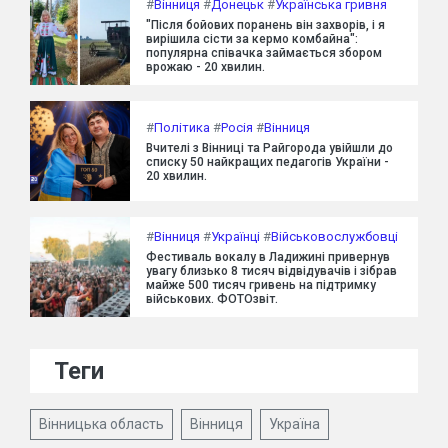
#
Вінниця
#
Донецьк
#
Українська гривня
"Після бойових поранень він захворів, і я
вирішила сісти за кермо комбайна":
популярна співачка займається збором
врожаю - 20 хвилин.
#
Політика
#
Росія
#
Вінниця
Вчителі з Вінниці та Райгорода увійшли до
списку 50 найкращих педагогів України -
20 хвилин.
#
Вінниця
#
Українці
#
Військовослужбовці
Фестиваль вокалу в Ладижині привернув
увагу близько 8 тисяч відвідувачів і зібрав
майже 500 тисяч гривень на підтримку
військових. ФОТОзвіт.
Теги
Вінницька область
Вінниця
Україна