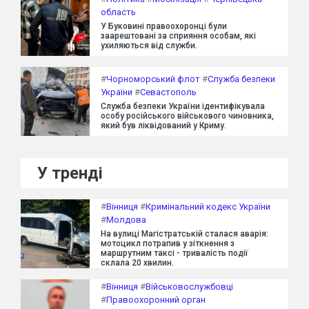
область
У Буковині правоохоронці були
заарештовані за сприяння особам, які
ухиляються від служби.
#
Чорноморський флот
#
Служба безпеки
України
#
Севастополь
Служба безпеки України ідентифікувала
особу російського військового чиновника,
який був ліквідований у Криму.
У тренді
#
Вінниця
#
Кримінальний кодекс України
#
Молдова
На вулиці Магістратській сталася аварія:
мотоцикл потрапив у зіткнення з
маршрутним таксі - тривалість події
склала 20 хвилин.
#
Вінниця
#
Військовослужбовці
#
Правоохоронний орган