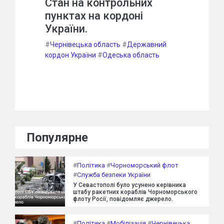
Стан на контрольних
пунктах на кордоні
України.
#
Чернівецька область
#
Державний
кордон України
#
Одеська область
Популярне
#
Політика
#
Чорноморський флот
#
Служба безпеки України
У Севастополі було усунено керівника
штабу ракетних кораблів Чорноморського
флоту Росії, повідомляє джерело.
#
Політика
#
Мобілізація
#
Чернівецька