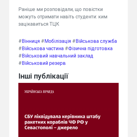
Раніше ми розповідали, що повістки
можуть отримати навіть студенти: ким
зацікавиться ТЦК
#
Вінниця
#
Мобілізація
#
Військова служба
#
Військова частина
#
Фізична підготовка
#
Військовий навчальний заклад
#
Військовий резерв
Інші публікації