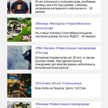
Після зіткнення з поліцейським, розбивши
автівку, він втік під кулями: у Вінниці
затримали нетверезого військового - 20
хвилин
#
Вінниця
#
Молдова
#
Чорнобильська
катастрофа
На ставці поблизу Сологубівки розцвіли
численні рожеві лотоси. ВІДЕО - 20 хвилин.
#
РБК-Україна
#
Навколишнє середовище
#
Погода
Штормові пориви вітру до 20 м/с, а також
грозові зливи: Укргідрометцентр
повідомив про жовтий рівень небезпеки в
восьми регіонах країни.
#
Політика
#
Росія
#
Чорне море
Боротьба за Україну. Дата: 1627 рік.
#
Вінниця
#
Навколишнє середовище