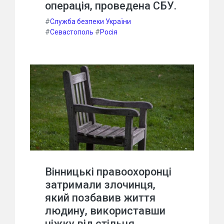
операція, проведена СБУ.
#
Служба безпеки України
#
Севастополь
#
Росія
Вінницькі правоохоронці
затримали злочинця,
який позбавив життя
людину, використавши
ніжку від стільця.