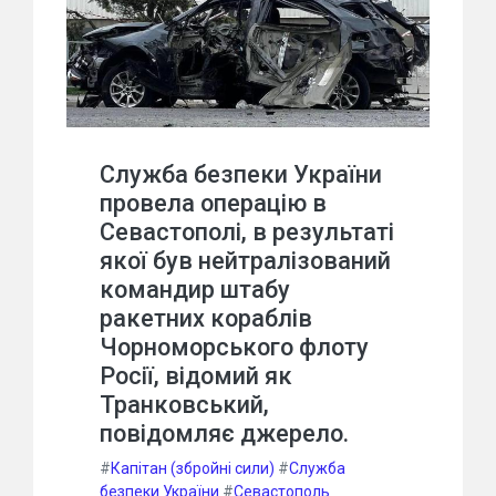
Служба безпеки України
провела операцію в
Севастополі, в результаті
якої був нейтралізований
командир штабу
ракетних кораблів
Чорноморського флоту
Росії, відомий як
Транковський,
повідомляє джерело.
#
Капітан (збройні сили)
#
Служба
безпеки України
#
Севастополь