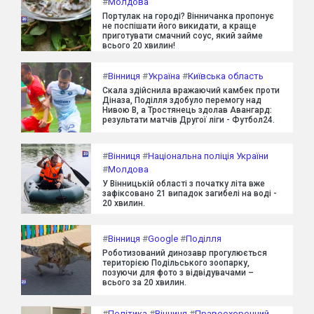
#
Молдова
Портулак на городі? Вінничанка пропонує
не поспішати його викидати, а краще
приготувати смачний соус, який займе
всього 20 хвилин!
#
Вінниця
#
Україна
#
Київська область
Скала здійснила вражаючий камбек проти
Діназа, Поділля здобуло перемогу над
Нивою В, а Тростянець здолав Авангард:
результати матчів Другої ліги - Футбол24.
#
Вінниця
#
Національна поліція України
#
Молдова
У Вінницькій області з початку літа вже
зафіксовано 21 випадок загибелі на воді -
20 хвилин.
#
Вінниця
#
Google
#
Поділля
Роботизований динозавр прогулюється
територією Подільського зоопарку,
позуючи для фото з відвідувачами –
всього за 20 хвилин.
#
Політика
#
Вінниця
#
Правоохоронний